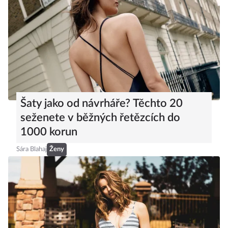
Šaty jako od návrháře? Těchto 20
seženete v běžných řetězcích do
1000 korun
Sára Blahaj
Ženy