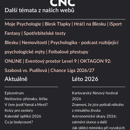
Další témata z našich webů
Moje Psychologie
Blesk Tlapky
Hráči na Blesku
iSport
Fantasy
Spotřebitelské testy
Blesku
Nemovitosti
Psychologika - podcast rozbíjející
psychologické mýty
Fotbalové přestupy
ONLINE
Eventový prostor Level 9
OKTAGON 92:
Szabová vs. Pudilová
Chance Liga 2026/27
Aktuálně
Léto 2026
Epicentrum
Karlovarský filmový festival
Neštovice: příznaky, léčba
2026
V čem jezdí Yamal a Mesii?
Znamení, že jste potkali někoho
Kvízy pro seniory
z minulého života
Kalendář úplňků 2026
Astronomické úkazy 2026:
Co je bodycount?
zatmění slunce a další
Jak obléci miminko při vysokých