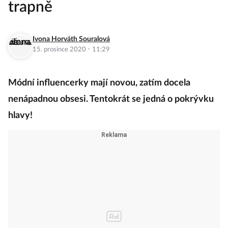
trapně
Ivona Horváth Souralová
·
15. prosince 2020
11:29
Módní influencerky mají novou, zatím docela
nenápadnou obsesi. Tentokrát se jedná o pokrývku
hlavy!