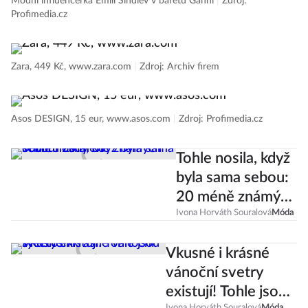
Módní influencerka Emili Sindlev v baretu Ganni
|
Zdroj:
Profimedia.cz
Zara, 449 Kč, www.zara.com
|
Zdroj: Archiv firem
Asos DESIGN, 15 eur, www.asos.com
|
Zdroj: Profimedia.cz
Tohle nosila, když
byla sama sebou:
20 méně známých
outfitů Lady Di
Ivona Horváth Souralová
Móda
Vkusné i krásné
vánoční svetry
existují! Tohle jsou
Ivona Horváth Souralová
Móda