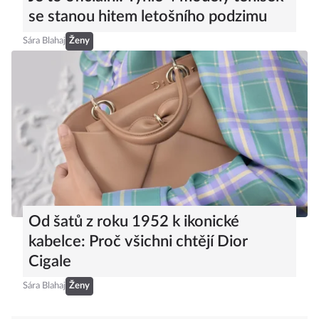
se stanou hitem letošního podzimu
Sára Blahaj
Ženy
Od šatů z roku 1952 k ikonické
kabelce: Proč všichni chtějí Dior
Cigale
Sára Blahaj
Ženy