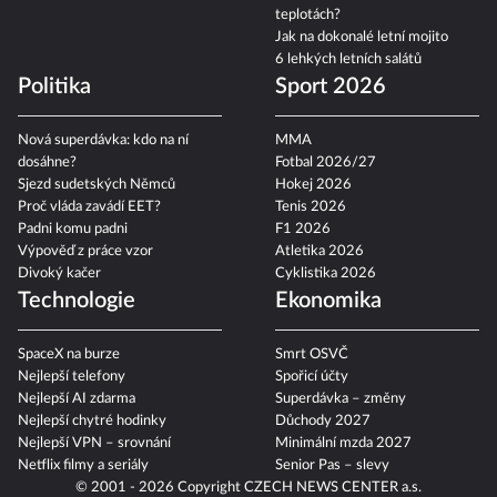
teplotách?
Jak na dokonalé letní mojito
6 lehkých letních salátů
Politika
Sport 2026
Nová superdávka: kdo na ní
MMA
dosáhne?
Fotbal 2026/27
Sjezd sudetských Němců
Hokej 2026
Proč vláda zavádí EET?
Tenis 2026
Padni komu padni
F1 2026
Výpověď z práce vzor
Atletika 2026
Divoký kačer
Cyklistika 2026
Technologie
Ekonomika
SpaceX na burze
Smrt OSVČ
Nejlepší telefony
Spořicí účty
Nejlepší AI zdarma
Superdávka – změny
Nejlepší chytré hodinky
Důchody 2027
Nejlepší VPN – srovnání
Minimální mzda 2027
Netflix filmy a seriály
Senior Pas – slevy
© 2001 - 2026 Copyright
CZECH NEWS CENTER a.s.