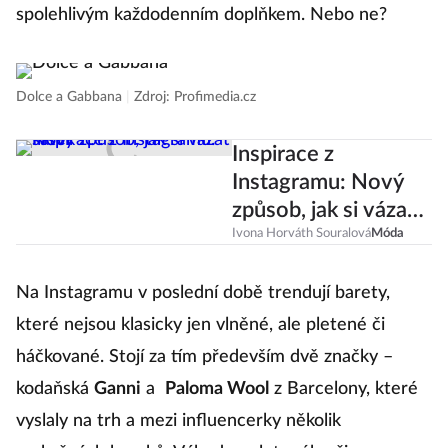
spolehlivým každodenním doplňkem. Nebo ne?
Dolce a Gabbana
|
Zdroj: Profimedia.cz
Inspirace z
Instagramu: Nový
způsob, jak si vázat
šátek
Ivona Horváth Souralová
Móda
Na Instagramu v poslední době trendují barety,
které nejsou klasicky jen vlněné, ale pletené či
háčkované. Stojí za tím především dvě značky –
kodaňská
Ganni
a
Paloma Wool
z Barcelony, které
vyslaly na trh a mezi influencerky několik