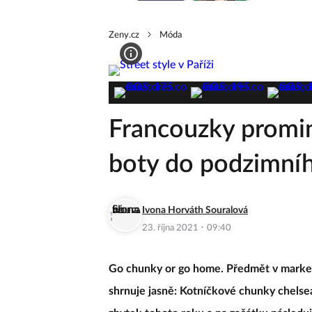
Zeny.cz
Móda
Francouzky promin
boty do podzimníh
Ivona Horváth Souralová
·
23. října 2021
09:40
Go chunky or go home. Předmět v marke
shrnuje jasně: Kotníčkové chunky chelsea