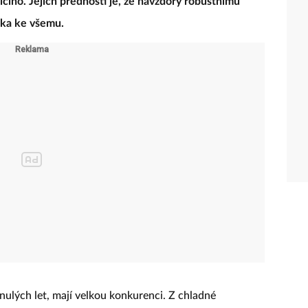
ícího. Jejich předností je, že navzdory robustnímu
křka ke všemu.
nulých let, mají velkou konkurenci. Z chladné