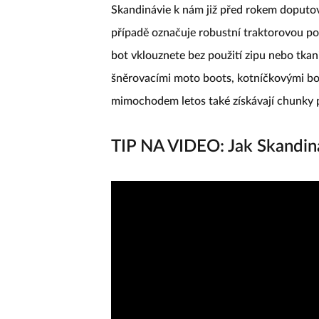
Skandinávie k nám již před rokem doputo
případě označuje robustní traktorovou po
bot vklouznete bez použití zipu nebo tkan
šněrovacími moto boots, kotníčkovými bo
mimochodem letos také získávají chunky p
TIP NA VIDEO: Jak Skandin