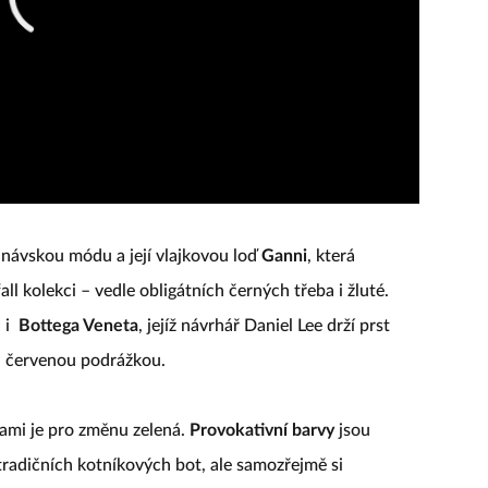
inávskou módu a její vlajkovou loď
Ganni
, která
ll kolekci – vedle obligátních černých třeba i žluté.
 i
Bottega Veneta
, jejíž návrhář Daniel Lee drží prst
u červenou podrážkou.
ami je pro změnu zelená.
Provokativní barvy
jsou
tradičních kotníkových bot, ale samozřejmě si