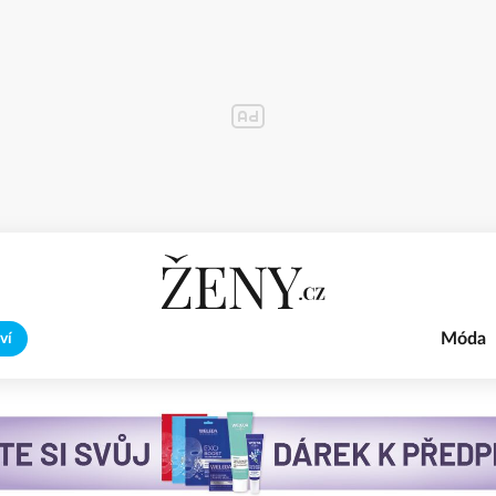
Móda
ví