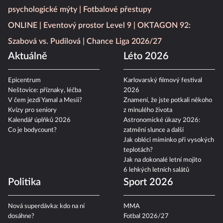
psychologické mýty
Fotbalové přestupy
ONLINE
Eventový prostor Level 9
OKTAGON 92:
Szabová vs. Pudilová
Chance Liga 2026/27
Aktuálně
Léto 2026
Epicentrum
Karlovarský filmový festival
Neštovice: příznaky, léčba
2026
V čem jezdí Yamal a Mesii?
Znamení, že jste potkali někoho
Kvízy pro seniory
z minulého života
Kalendář úplňků 2026
Astronomické úkazy 2026:
Co je bodycount?
zatmění slunce a další
Jak obléci miminko při vysokých
teplotách?
Jak na dokonalé letní mojito
6 lehkých letních salátů
Politika
Sport 2026
Nová superdávka: kdo na ní
MMA
dosáhne?
Fotbal 2026/27