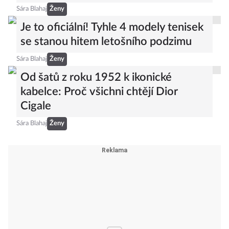
Sára Blahaj
Ženy
Je to oficiální! Tyhle 4 modely tenisek
se stanou hitem letošního podzimu
Sára Blahaj
Ženy
Od šatů z roku 1952 k ikonické
kabelce: Proč všichni chtějí Dior
Cigale
Sára Blahaj
Ženy