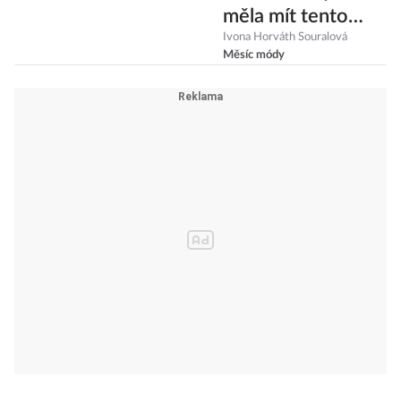
měla mít tento
podzim v botníku
Ivona Horváth Souralová
Měsíc módy