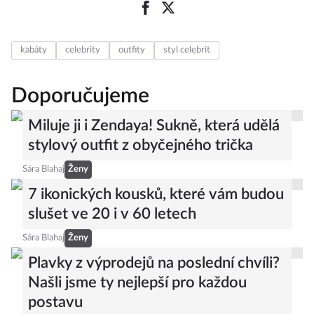
kabáty
celebrity
outfity
styl celebrit
Doporučujeme
Miluje ji i Zendaya! Sukně, která udělá
stylový outfit z obyčejného trička
Sára Blahaj
Ženy
7 ikonických kousků, které vám budou
slušet ve 20 i v 60 letech
Sára Blahaj
Ženy
Plavky z výprodejů na poslední chvíli?
Našli jsme ty nejlepší pro každou
postavu