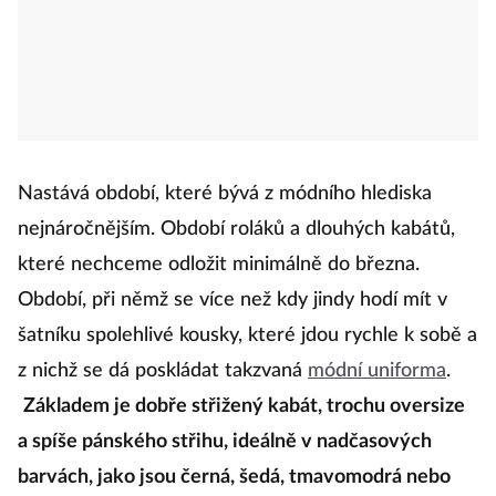
Nastává období, které bývá z módního hlediska
nejnáročnějším. Období roláků a dlouhých kabátů,
které nechceme odložit minimálně do března.
Období, při němž se více než kdy jindy hodí mít v
šatníku spolehlivé kousky, které jdou rychle k sobě a
z nichž se dá poskládat takzvaná
módní uniforma
.
Základem je dobře střižený kabát, trochu oversize
a spíše pánského střihu, ideálně v nadčasových
barvách, jako jsou černá, šedá, tmavomodrá nebo