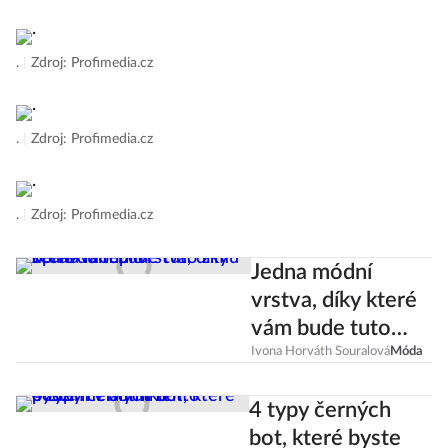
.
|
Zdroj: Profimedia.cz
.
|
Zdroj: Profimedia.cz
.
|
Zdroj: Profimedia.cz
Jedna módní
vrstva, díky které
vám bude tuto
zimu opravdu
Ivona Horváth Souralová
Móda
teplo
4 typy černých
bot, které byste