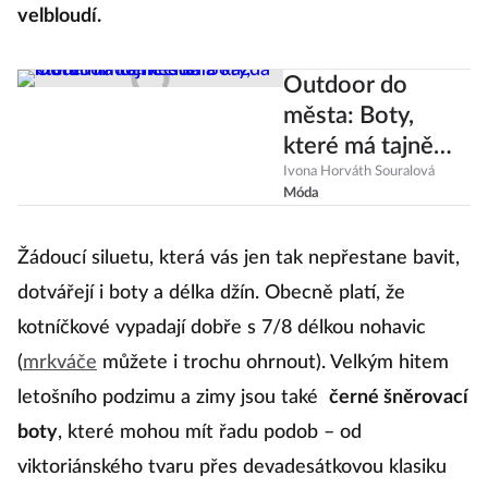
velbloudí.
Outdoor do
města: Boty,
které má tajně
doma každá
Ivona Horváth Souralová
Móda
módní
influencerka
Žádoucí siluetu, která vás jen tak nepřestane bavit,
dotvářejí i boty a délka džín. Obecně platí, že
kotníčkové vypadají dobře s 7/8 délkou nohavic
(
mrkváče
můžete i trochu ohrnout). Velkým hitem
letošního podzimu a zimy jsou také
černé šněrovací
boty
, které mohou mít řadu podob – od
viktoriánského tvaru přes devadesátkovou klasiku