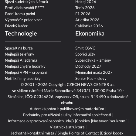
Sjezd sudetských Němců
Hokej 2026
Proč vláda zavádí EET?
Tenis 2026
Padni komu padni
F1 2026
Výpověď z práce vzor
Atletika 2026
Divoký kačer
Cyklistika 2026
Technologie
Ekonomika
SpaceX na burze
Smrt OSVČ
Nejlepší telefony
Spořicí účty
Nejlepší AI zdarma
Superdávka – změny
Nejlepší chytré hodinky
Důchody 2027
Nejlepší VPN – srovnání
Minimální mzda 2027
Netflix filmy a seriály
Senior Pas – slevy
© 2001 - 2026 Copyright
CZECH NEWS CENTER a.s.
se sídlem náměstí Marie Schmolkové 3493/1, 100 00 Praha 10 -
Strašnice, IČO: 02346826, zapsána v OR, sp.zn. B 19490 a dodavatelé
obsahu
Autorská práva k publikovaným materiálům
Podmínky pro užívání služby informační společnosti
Informace o zpracování osobních údajů
Cookies
Nastavení soukromí
Vlastnická struktura
Jednotná kontaktní místa / Single Points of Contact
Etický kodex