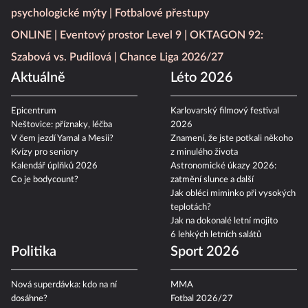
psychologické mýty
Fotbalové přestupy
ONLINE
Eventový prostor Level 9
OKTAGON 92:
Szabová vs. Pudilová
Chance Liga 2026/27
Aktuálně
Léto 2026
Epicentrum
Karlovarský filmový festival
Neštovice: příznaky, léčba
2026
V čem jezdí Yamal a Mesii?
Znamení, že jste potkali někoho
Kvízy pro seniory
z minulého života
Kalendář úplňků 2026
Astronomické úkazy 2026:
Co je bodycount?
zatmění slunce a další
Jak obléci miminko při vysokých
teplotách?
Jak na dokonalé letní mojito
6 lehkých letních salátů
Politika
Sport 2026
Nová superdávka: kdo na ní
MMA
dosáhne?
Fotbal 2026/27