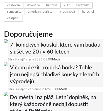
cestování
dovolená
Rimowa
kufr
zavazadlo
samsonite
american tourister
freshlabels
herschel
eastpack
Doporučujeme
7 ikonických kousků, které vám budou
slušet ve 20 i v 60 letech
Sára Blahaj
7. srpna 2026 03:00
Móda
V čem přežít tropická horka? Tohle
jsou nejlepší chladivé kousky z letních
výprodejů
Sára Blahaj
29. července 2026 03:00
Móda
Do města i na pláž: Letní doplněk, na
který každoročně nedají dopustit