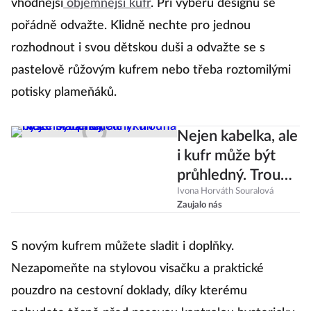
vhodnější
objemnější kufr
. Při výběru designu se
pořádně odvažte. Klidně nechte pro jednou
rozhodnout i svou dětskou duši a odvažte se s
pastelově růžovým kufrem nebo třeba roztomilými
potisky plameňáků.
Nejen kabelka, ale
i kufr může být
průhledný. Troufla
byste si na něj?
Ivona Horváth Souralová
Zaujalo nás
S novým kufrem můžete sladit i doplňky.
Nezapomeňte na stylovou visačku a praktické
pouzdro na cestovní doklady, díky kterému