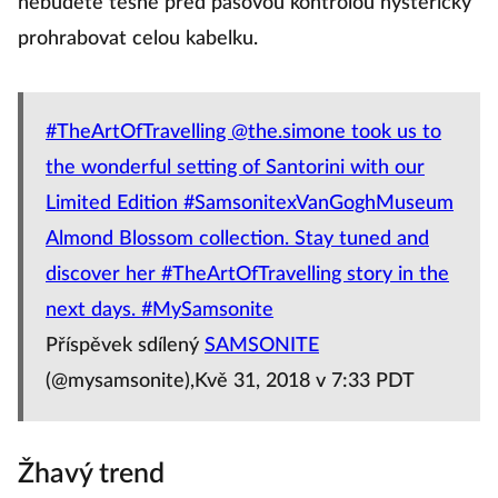
nebudete těsně před pasovou kontrolou hystericky
prohrabovat celou kabelku.
#TheArtOfTravelling @the.simone took us to
the wonderful setting of Santorini with our
Limited Edition #SamsonitexVanGoghMuseum
Almond Blossom collection. Stay tuned and
discover her #TheArtOfTravelling story in the
next days. #MySamsonite
Příspěvek sdílený
SAMSONITE
(@mysamsonite),Kvě 31, 2018 v 7:33 PDT
Žhavý trend