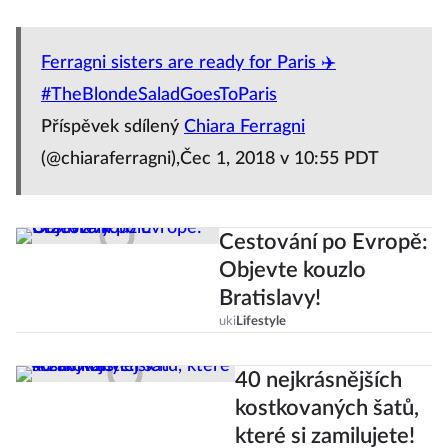
Ferragni sisters are ready for Paris ✈️
#TheBlondeSaladGoesToParis
Příspěvek sdílený
Chiara Ferragni
(@chiaraferragni),Čec 1, 2018 v 10:55 PDT
Cestování po Evropě:
Objevte kouzlo
Bratislavy!
uki
Lifestyle
40 nejkrásnějších
kostkovaných šatů,
které si zamilujete!