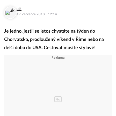
uki
·
19. července 2018
12:14
Je jedno, jestli se letos chystáte na týden do
Chorvatska, prodloužený víkend v Říme nebo na
delší dobu do USA. Cestovat musíte stylově!