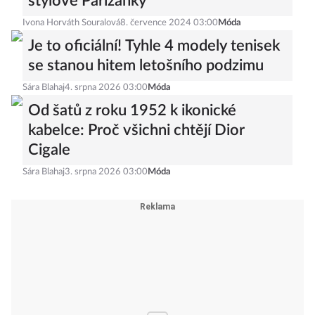
stylové Pařížanky
Ivona Horváth Souralová
8. července 2024 03:00
Móda
Je to oficiální! Tyhle 4 modely tenisek
se stanou hitem letošního podzimu
Sára Blahaj
4. srpna 2026 03:00
Móda
Od šatů z roku 1952 k ikonické
kabelce: Proč všichni chtějí Dior
Cigale
Sára Blahaj
3. srpna 2026 03:00
Móda