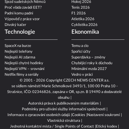
Sjezd sudetských Němců
Hokej 2026
Proč vláda zavádí EET?
Tenis 2026
Padni komu padni
F1 2026
Výpověď z práce vzor
Atletika 2026
Divoký kačer
Cyklistika 2026
Technologie
Ekonomika
SpaceX na burze
Temu a clo
Nejlepší telefony
Spořicí účty
Nejlepší AI zdarma
Superdávka – změny
Nejlepší chytré hodinky
Chybějící roky k důchodu
Nejlepší VPN – srovnání
Minimální mzda 2027
Netflix filmy a seriály
Vedro v práci
© 2001 - 2026 Copyright
CZECH NEWS CENTER a.s.
se sídlem náměstí Marie Schmolkové 3493/1, 100 00 Praha 10 -
Strašnice, IČO: 02346826, zapsána v OR, sp.zn. B 19490 a dodavatelé
obsahu
Autorská práva k publikovaným materiálům
Podmínky pro užívání služby informační společnosti
Informace o zpracování osobních údajů
Cookies
Nastavení soukromí
Vlastnická struktura
Jednotná kontaktní místa / Single Points of Contact
Etický kodex