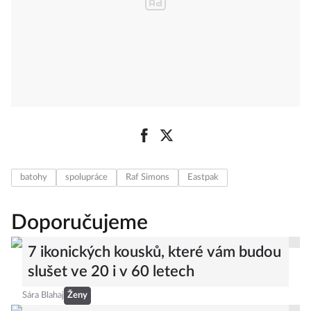
batohy
spolupráce
Raf Simons
Eastpak
Doporučujeme
7 ikonických kousků, které vám budou
slušet ve 20 i v 60 letech
Sára Blahaj
Ženy