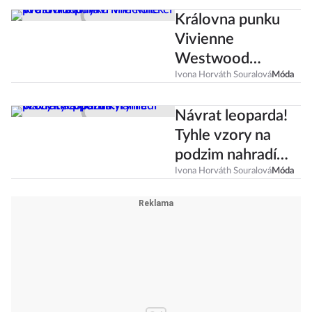
Královna punku
Vivienne
Westwood
navrhne kolekci
Ivona Horváth Souralová
Móda
pro Burberry
Návrat leoparda!
Tyhle vzory na
podzim nahradí
proužky a puntíky
Ivona Horváth Souralová
Móda