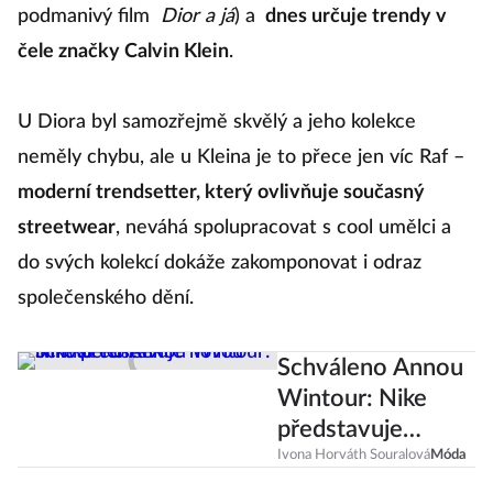
podmanivý film
Dior a já
) a
dnes určuje trendy v
čele značky Calvin Klein
.
U Diora byl samozřejmě skvělý a jeho kolekce
neměly chybu, ale u Kleina je to přece jen víc Raf –
moderní trendsetter, který ovlivňuje současný
streetwear
, neváhá spolupracovat s cool umělci a
do svých kolekcí dokáže zakomponovat i odraz
společenského dění.
Schváleno Annou
Wintour: Nike
představuje
novou limitku
Ivona Horváth Souralová
Móda
tenisek