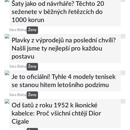
Šaty jako od návrháře? Těchto 20
seženete v běžných řetězcích do
1000 korun
Sára Blahaj
Ženy
Plavky z výprodejů na poslední chvíli?
Našli jsme ty nejlepší pro každou
postavu
Sára Blahaj
Ženy
Je to oficiální! Tyhle 4 modely tenisek
se stanou hitem letošního podzimu
Sára Blahaj
Ženy
Od šatů z roku 1952 k ikonické
kabelce: Proč všichni chtějí Dior
Cigale