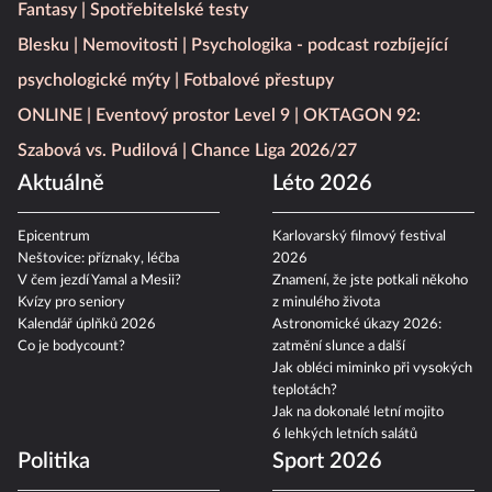
Fantasy
Spotřebitelské testy
Blesku
Nemovitosti
Psychologika - podcast rozbíjející
psychologické mýty
Fotbalové přestupy
ONLINE
Eventový prostor Level 9
OKTAGON 92:
Szabová vs. Pudilová
Chance Liga 2026/27
Aktuálně
Léto 2026
Epicentrum
Karlovarský filmový festival
Neštovice: příznaky, léčba
2026
V čem jezdí Yamal a Mesii?
Znamení, že jste potkali někoho
Kvízy pro seniory
z minulého života
Kalendář úplňků 2026
Astronomické úkazy 2026:
Co je bodycount?
zatmění slunce a další
Jak obléci miminko při vysokých
teplotách?
Jak na dokonalé letní mojito
6 lehkých letních salátů
Politika
Sport 2026