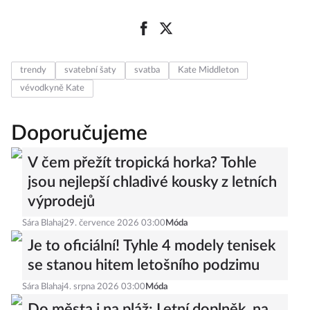
trendy
svatební šaty
svatba
Kate Middleton
vévodkyně Kate
Doporučujeme
V čem přežít tropická horka? Tohle
jsou nejlepší chladivé kousky z letních
výprodejů
Sára Blahaj
29. července 2026 03:00
Móda
Je to oficiální! Tyhle 4 modely tenisek
se stanou hitem letošního podzimu
Sára Blahaj
4. srpna 2026 03:00
Móda
Do města i na pláž: Letní doplněk, na