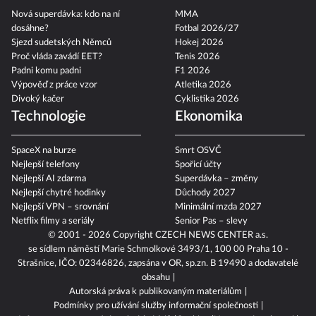
Nová superdávka: kdo na ní
MMA
dosáhne?
Fotbal 2026/27
Sjezd sudetských Němců
Hokej 2026
Proč vláda zavádí EET?
Tenis 2026
Padni komu padni
F1 2026
Výpověď z práce vzor
Atletika 2026
Divoký kačer
Cyklistika 2026
Technologie
Ekonomika
SpaceX na burze
Smrt OSVČ
Nejlepší telefony
Spořicí účty
Nejlepší AI zdarma
Superdávka – změny
Nejlepší chytré hodinky
Důchody 2027
Nejlepší VPN – srovnání
Minimální mzda 2027
Netflix filmy a seriály
Senior Pas – slevy
© 2001 - 2026 Copyright
CZECH NEWS CENTER a.s.
se sídlem náměstí Marie Schmolkové 3493/1, 100 00 Praha 10 -
Strašnice, IČO: 02346826, zapsána v OR, sp.zn. B 19490 a dodavatelé
obsahu
Autorská práva k publikovaným materiálům
Podmínky pro užívání služby informační společnosti