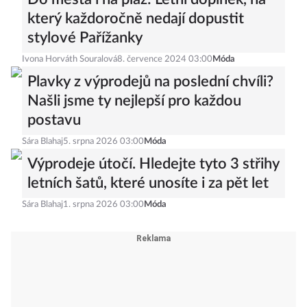
který každoročně nedají dopustit
stylové Pařížanky
Ivona Horváth Souralová
8. července 2024 03:00
Móda
Plavky z výprodejů na poslední chvíli?
Našli jsme ty nejlepší pro každou
postavu
Sára Blahaj
5. srpna 2026 03:00
Móda
Výprodeje útočí. Hledejte tyto 3 střihy
letních šatů, které unosíte i za pět let
Sára Blahaj
1. srpna 2026 03:00
Móda