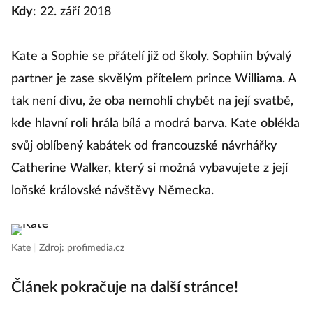
Ka
Kdy
: 22. září 2018
V
Kate a Sophie se přátelí již od školy. Sophiin bývalý
M
partner je zase skvělým přítelem prince Williama. A
f
tak není divu, že oba nemohli chybět na její svatbě,
Bu
kde hlavní roli hrála bílá a modrá barva. Kate oblékla
M
svůj oblíbený kabátek od francouzské návrhářky
Be
Catherine Walker, který si možná vybavujete z její
př
loňské královské návštěvy Německa.
o
kr
če
Kate
|
Zdroj: profimedia.cz
Článek pokračuje na další stránce!