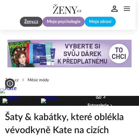
Ženy.cz
Moje psychologie
Moje zdraví
Zeny.cz
Měsíc módy
3
Fotogalerie
Šaty & kabátky, které oblékla
vévodkyně Kate na cizích