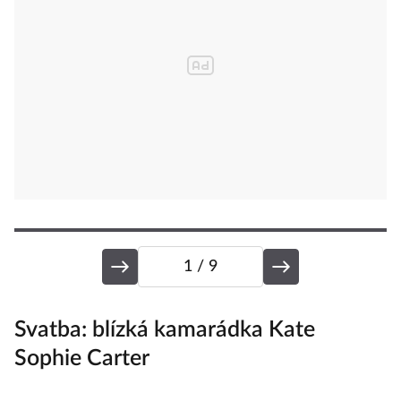
1
/ 9
Svatba
: blízká kamarádka Kate
S
Sophie Carter