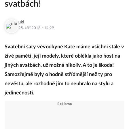
svatbách!
uki
·
25. září 2018
14:29
Svatební šaty vévodkyně Kate máme všichni stále v
živé paměti, její modely, které oblékla jako host na
jiných svatbách, už možná nikoliv. A to je škoda!
Samozřejmě byly o hodně střídmější než ty pro
nevěstu, ale rozhodně jim to neubralo na stylu a
jedinečnosti.