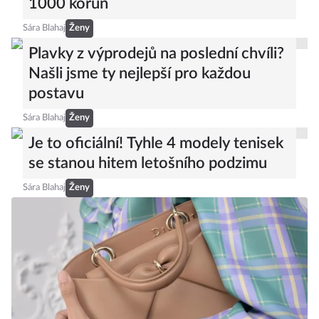
1000 korun
Sára Blahaj
Ženy
Plavky z výprodejů na poslední chvíli?
Našli jsme ty nejlepší pro každou
postavu
Sára Blahaj
Ženy
Je to oficiální! Tyhle 4 modely tenisek
se stanou hitem letošního podzimu
Sára Blahaj
Ženy