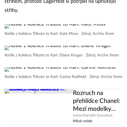
střihem, protože Lagerfeld si potrpěl na upnutější
střihy.
Košile z kolekce Tribute to Karl: Kate Moss
|
Zdroj: Archiv firem
Košile z kolekce Tribute to Karl: Diane Kruger
|
Zdroj: Archiv firem
Košile z kolekce Tribute to Karl: Carine Roitfield
|
Zdroj: Archiv firem
Rozruch na
přehlídce Chanel:
Mezi modelky
vtrhla jedna z
Ivona Horváth Souralová
Měsíc módy
návštěvnic!