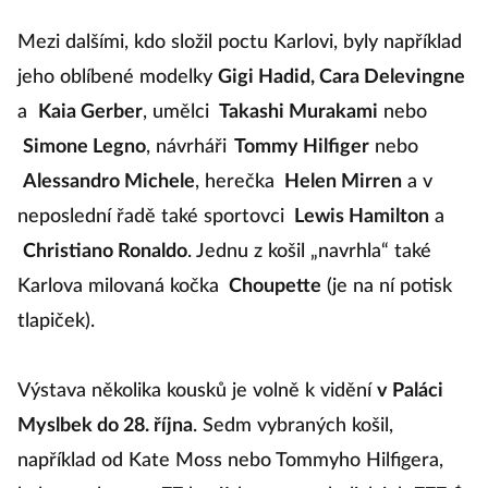
Mezi dalšími, kdo složil poctu Karlovi, byly například
jeho oblíbené modelky
Gigi Hadid, Cara Delevingne
a
Kaia Gerber
, umělci
Takashi Murakami
nebo
Simone Legno
, návrháři
Tommy Hilfiger
nebo
Alessandro Michele
, herečka
Helen Mirren
a v
neposlední řadě také sportovci
Lewis Hamilton
a
Christiano Ronaldo
. Jednu z košil „navrhla“ také
Karlova milovaná kočka
Choupette
(je na ní potisk
tlapiček).
Výstava několika kousků je volně k vidění
v Paláci
Myslbek do 28. října
. Sedm vybraných košil,
například od Kate Moss nebo Tommyho Hilfigera,