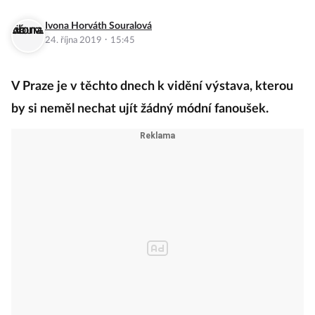
Ivona Horváth Souralová
·
24. října 2019
15:45
V Praze je v těchto dnech k vidění výstava, kterou
by si neměl nechat ujít žádný módní fanoušek.