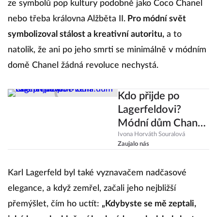
ze symbolů pop kultury podobně jako Coco Chanel
nebo třeba královna Alžběta II.
Pro módní svět
symbolizoval stálost a kreativní autoritu,
a to
natolik, že ani po jeho smrti se minimálně v módním
domě Chanel žádná revoluce nechystá.
Kdo přijde po
Lagerfeldovi?
Módní dům Chanel
povede žena!
Ivona Horváth Souralová
Zaujalo nás
Karl Lagerfeld byl také vyznavačem nadčasové
elegance, a když zemřel, začali jeho nejbližší
přemýšlet, čím ho uctít:
„Kdybyste se mě zeptali,