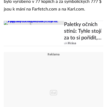
bylo vyrobeno v 77 kopiích a za symbolických 777 $
jsou k mání na Farfetch.com a na Karl.com.
Paletky očních
stínů: Tyhle stojí
za to si pořídit,
než vypukne
uki
Krása
večírková
sezóna!