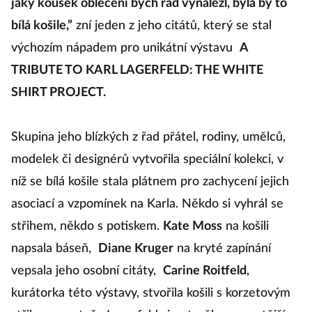
jaký kousek oblečení bych rád vynalezl, byla by to
bílá košile,”
zní jeden z jeho citátů, který se stal
výchozím nápadem pro unikátní výstavu
A
TRIBUTE TO KARL LAGERFELD: THE WHITE
SHIRT PROJECT.
Skupina jeho blízkých z řad přátel, rodiny, umělců,
modelek či designérů vytvořila speciální kolekci, v
níž se bílá košile stala plátnem pro zachycení jejich
asociací a vzpomínek na Karla. Někdo si vyhrál se
střihem, někdo s potiskem.
Kate Moss
na košili
napsala báseň,
Diane Kruger
na kryté zapínání
vepsala jeho osobní citáty,
Carine Roitfeld
,
kurátorka této výstavy, stvořila košili s korzetovým