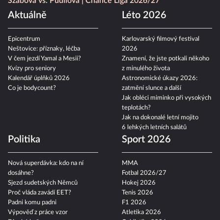
Szabová vs. Pudilová
Chance Liga 2026/27
Aktuálně
Léto 2026
Epicentrum
Karlovarský filmový festival
Neštovice: příznaky, léčba
2026
V čem jezdí Yamal a Mesii?
Znamení, že jste potkali někoho
Kvízy pro seniory
z minulého života
Kalendář úplňků 2026
Astronomické úkazy 2026:
Co je bodycount?
zatmění slunce a další
Jak obléci miminko při vysokých
teplotách?
Jak na dokonalé letní mojito
6 lehkých letních salátů
Politika
Sport 2026
Nová superdávka: kdo na ní
MMA
dosáhne?
Fotbal 2026/27
Sjezd sudetských Němců
Hokej 2026
Proč vláda zavádí EET?
Tenis 2026
Padni komu padni
F1 2026
Výpověď z práce vzor
Atletika 2026