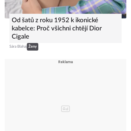
Od šatů z roku 1952 k ikonické
kabelce: Proč všichni chtějí Dior
Cigale
Sára Blahaj
Ženy