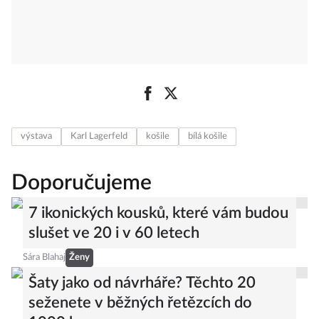
výstava
Karl Lagerfeld
košile
bílá košile
Doporučujeme
7 ikonických kousků, které vám budou
slušet ve 20 i v 60 letech
Sára Blahaj
Ženy
Šaty jako od návrháře? Těchto 20
seženete v běžných řetězcích do