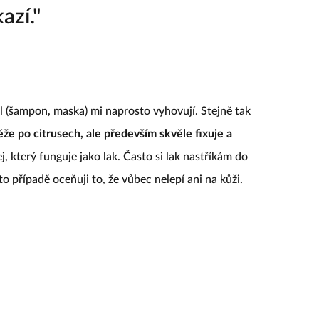
azí."
l (šampon, maska) mi naprosto vyhovují. Stejně tak
že po citrusech, ale především skvěle fixuje a
j, který funguje jako lak. Často si lak nastříkám do
o případě oceňuji to, že vůbec nelepí ani na kůži.