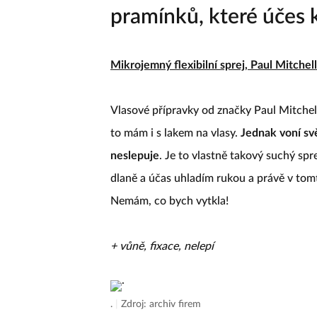
pramínků, které účes k
Mikrojemný flexibilní sprej, Paul Mitchell
Vlasové přípravky od značky Paul Mitchel
to mám i s lakem na vlasy.
Jednak voní svě
neslepuje
. Je to vlastně takový suchý spre
dlaně a účas uhladím rukou a právě v tomt
Nemám, co bych vytkla!
+ vůně, fixace, nelepí
.
|
Zdroj: archiv firem