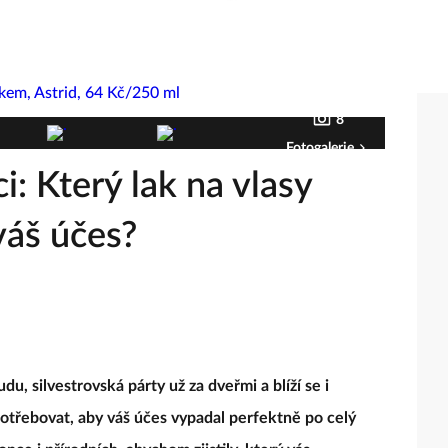
8
Fotogalerie
i: Který lak na vlasy
váš účes?
u, silvestrovská párty už za dveřmi a blíží se i
otřebovat, aby váš účes vypadal perfektně po celý