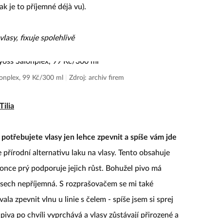
ak je to příjemné déjà vu).
vlasy, fixuje spolehlivě
alonplex, 99 Kč/300 ml
|
Zdroj: archiv firem
Tilia
d potřebujete vlasy jen lehce zpevnit a spíše vám jde
přírodní alternativu laku na vlasy. Tento obsahuje
konce prý podporuje jejich růst. Bohužel pivo má
lasech nepříjemná. S rozprašovačem se mi také
la zpevnit vlnu u linie s čelem - spíše jsem si sprej
piva po chvíli vyprchává a vlasy zůstávají přirozené a