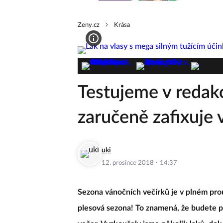
Zeny.cz
Krása
Testujeme v redakc
zaručeně zafixuje 
uki
·
12. prosince 2018
14:37
Sezona vánočních večírků je v plném proud
plesová sezona! To znamená, že budete p