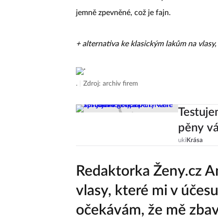
jemně zpevněné, což je fajn.
+ alternativa ke klasickým lakům na vlasy,
.
|
Zdroj: archiv firem
Testuje
pěny vá
uki
Krása
Redaktorka Ženy.cz A
vlasy, které mi v účes
očekávám, že mě zbaví