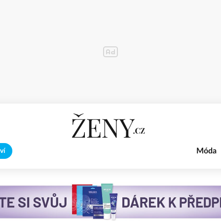
Móda
ví