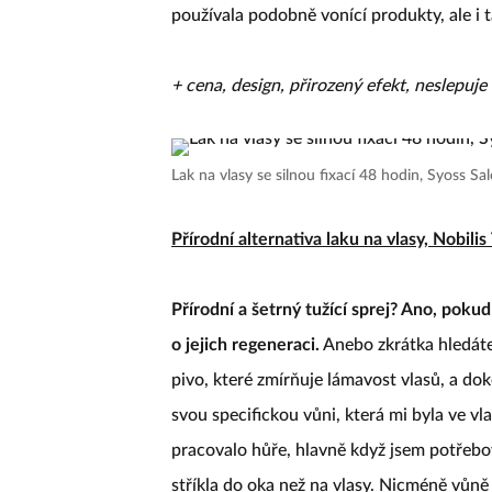
používala podobně vonící produkty, ale i t
+ cena, design, přirozený efekt, neslepuje 
Lak na vlasy se silnou fixací 48 hodin, Syoss S
Přírodní alternativa laku na vlasy, Nobilis 
Přírodní a šetrný tužící sprej? Ano, poku
o jejich regeneraci.
Anebo zkrátka hledáte 
pivo, které zmírňuje lámavost vlasů, a do
svou specifickou vůni, která mi byla ve v
pracovalo hůře, hlavně když jsem potřebova
stříkla do oka než na vlasy. Nicméně vůně 