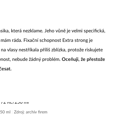
sika, která nezklame. Jeho vůně je velmi specifická,
ji mám ráda. Fixační schopnost Extra strong je
na vlasy nestříkala příliš zblízka, protože riskujete
lenost, nebude žádný problém.
Oceňuji, že přestože
česat.
/250 ml
|
Zdroj: archiv firem