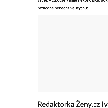
večer. Vyzkoušely jsme několik laků, doko
rozhodně nenechá ve štychu!
Redaktorka Ženy.cz Iv