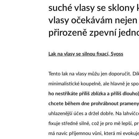
suché vlasy se sklony 
vlasy očekávám nejen f
přirozeně zpevní jedn
Lak na vlasy se silnou fixací, Syoss
Tento lak na vlasy můžu jen doporučit. D
minimalistické koupelně, ale hlavně je spo
ho nestříkáte příliš zblízka a příliš dlouh
chcete během dne prohrábnout prameny 
uhlazenější účes a držel dobře. Na lahvičce
fixuje středně silně, což je pro mě lepší, 
má navíc příjemnou vůni, která mi evokuje