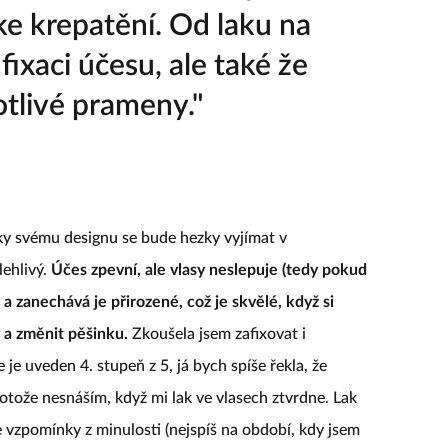
ke krepatění. Od laku na
ixaci účesu, ale také že
otlivé prameny."
íky svému designu se bude hezky vyjímat v
lehlivý.
Účes zpevní, ale vlasy neslepuje (tedy pokud
o) a zanechává je přirozené, což je skvělé, když si
a změnit pěšinku.
Zkoušela jsem zafixovat i
 je uveden 4. stupeň z 5, já bych spíše řekla, že
protože nesnáším, když mi lak ve vlasech ztvrdne. Lak
 vzpomínky z minulosti (nejspíš na období, kdy jsem