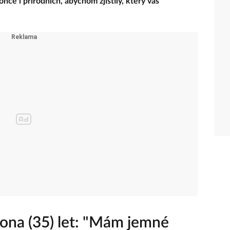
nce i přírodních, abychom zjistily, který vás
ona (35) let: "Mám jemné