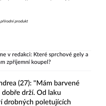
 přírodní produkt
me v redakci: Které sprchové gely a
m zpříjemní koupel?
ndrea (27): "Mám barvené
u dobře drží. Od laku
 drobných poletujících