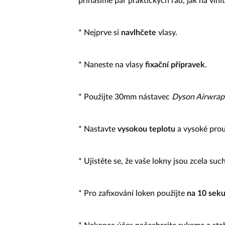
přinášíme pár praktických rad, jak na vlnit
* Nejprve si
navlhčete
vlasy.
* Naneste na vlasy
fixační přípravek
.
* Použijte 30mm nástavec
Dyson Airwrap
* Nastavte
vysokou teplotu
a vysoké prou
* Ujistěte se, že vaše lokny jsou zcela suc
* Pro zafixování loken použijte
na 10 seku