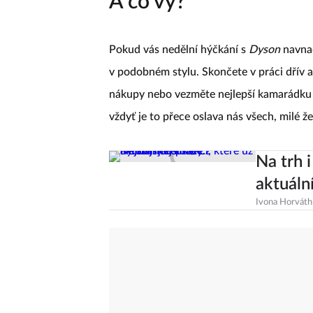
A co vy?
Pokud vás nedělní hýčkání s
Dyson
navnad
v podobném stylu. Skončete v práci dřív a
nákupy nebo vezměte nejlepší kamarádku n
vždyť je to přece oslava nás všech, milé že
Na trh i
aktuáln
Ivona Horváth