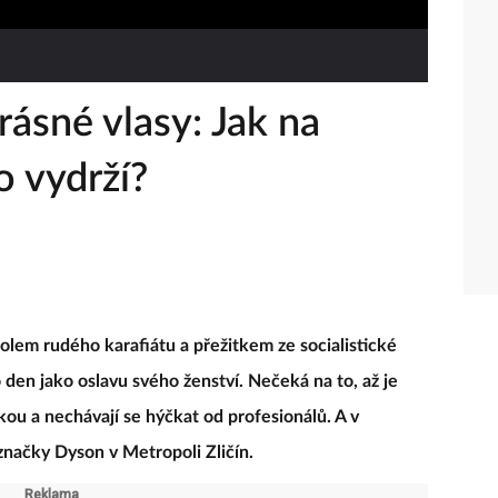
ásné vlasy: Jak na
o vydrží?
lem rudého karafiátu a přežitkem ze socialistické
 den jako oslavu svého ženství. Nečeká na to, až je
kou a nechávají se hýčkat od profesionálů. A v
 značky Dyson v Metropoli Zličín.