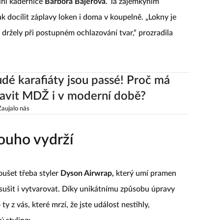
lní kadeřnice
Barbora Bajerová
. Ta zájemkyním
ak docílit záplavy loken i doma v koupelně. „Lokny je
držely při postupném ochlazování tvar,“ prozradila
udé karafiáty jsou passé! Proč má
lavit MDŽ i v moderní době?
Zaujalo nás
louho vydrží
oušet třeba styler
Dyson Airwrap,
který umí pramen
sušit i vytvarovat. Díky unikátnímu způsobu úpravy
 ty z vás, které mrzí, že jste událost nestihly,