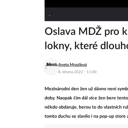
.
Oslava MDŽ pro kr
lokny, které dlouh
Aneta Mrazilová
·
8. března 2022
11:00
Mezinárodní den žen už dávno není symbo
doby. Naopak čím dál více žen bere tento
někdo obdaruje, berou to do vlastních ru
tomto duchu se slavilo i na pop-up store