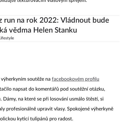
ilizujte texturovacím vlasovým sprejem.
z run na rok 2022: Vládnout bude
íká vědma Helen Stanku
Lifestyle
y výherkyním soutěže na
facebookovém profilu
tačilo napsat do komentářů pod soutěžní otázku,
. Dámy, na které se při losování usmálo štěstí, si
haly profesionálně upravit vlasy. Spokojené výherkyně
lickou kyticí tulipánů pro radost.