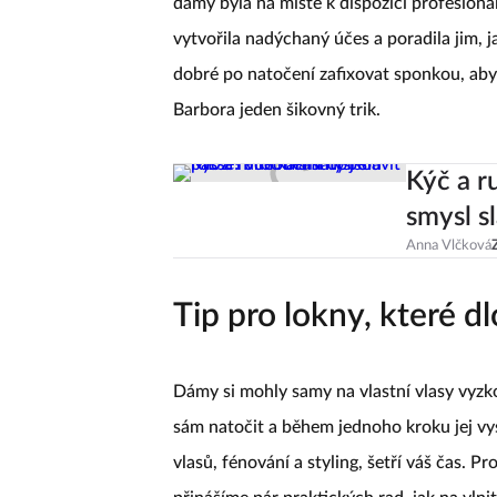
dámy byla na místě k dispozici profesioná
vytvořila nadýchaný účes a poradila jim, j
dobré po natočení zafixovat sponkou, aby 
Barbora jeden šikovný trik.
Kýč a r
smysl s
Anna Vlčková
Tip pro lokny, které d
Dámy si mohly samy na vlastní vlasy vyzk
sám natočit a během jednoho kroku jej vy
vlasů, fénování a styling, šetří váš čas. Pro