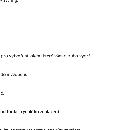
ý styling:
pro vytvoření loken, které vám dlouho vydrží.
dění vzduchu.
hé.
nd funkci rychlého zchlazení
.