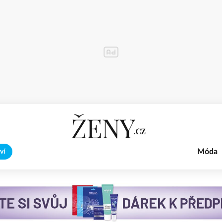
Móda
ví