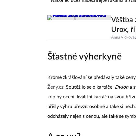
* Nakonec účes načechrejte rukama a stab
Věštba 
Urox, ř
Anna Vlčková
Šťastné výherkyně
Kromě zkrášlování se předávaly také cen
Ženy.cz
. Soutěžilo se o kartáče
Dyson
a s
kdo by ocenil kvalitní kartáč na svou hřívu
přišly výhru převzít osobně a také si nec
odcházely nejen s cenou, ale také se symbo