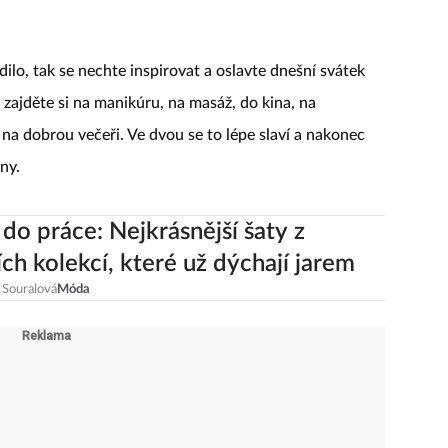
ilo, tak se nechte inspirovat a oslavte dnešní svátek
 zajděte si na manikúru, na masáž, do kina, na
a dobrou večeři. Ve dvou se to lépe slaví a nakonec
ny.
 do práce: Nejkrásnější šaty z
ích kolekcí, které už dýchají jarem
 Souralová
Móda