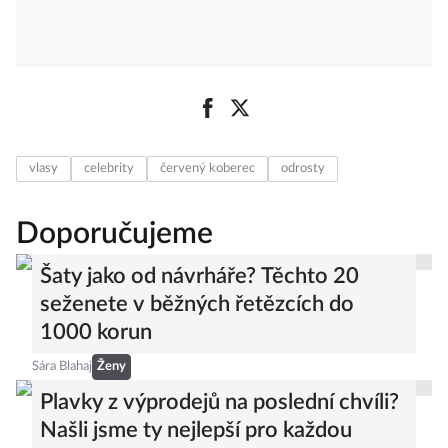
vlasy
celebrity
červený koberec
odrosty
Doporučujeme
Šaty jako od návrháře? Těchto 20
seženete v běžných řetězcích do
1000 korun
Sára Blahaj
Ženy
Plavky z výprodejů na poslední chvíli?
Našli jsme ty nejlepší pro každou