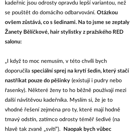
kadeřnic jsou odrosty opravdu lepší variantou, než
se pouštět do domácího odbarvování.
Otázkou
ovšem zůstává, co s šedinami. Na to jsme se zeptaly
Žanety Bělíčkové, hair stylistky z pražského RED
salonu:
„I když to moc nemusím, v této chvíli bych
doporučila
speciální sprej na krytí šedin, který stačí
nastříkat pouze do pěšinky
(existují i pudry nebo
řasenky). Některé ženy to ho běžně používají mezi
další návštěvou kadeřníka. Myslím si, že je to
vhodné řešení zejména pro ty, které mají hodně
tmavý odstín, zatímco odrosty téměř šedivé (na
hlavě tak zvaně „svítí”).
Naopak bych vůbec