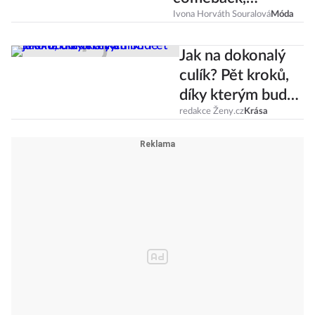
zvládnete ho i
Ivona Horváth Souralová
Móda
doma!
Jak na dokonalý
culík? Pět kroků,
díky kterým bude
jako od kadeřníka
redakce Ženy.cz
Krása