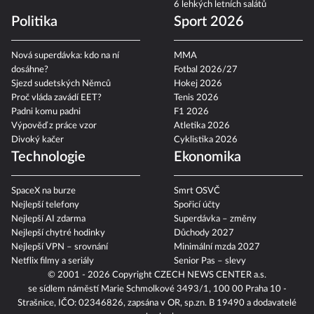
6 lehkých letních salátů
Politika
Sport 2026
Nová superdávka: kdo na ní
MMA
dosáhne?
Fotbal 2026/27
Sjezd sudetských Němců
Hokej 2026
Proč vláda zavádí EET?
Tenis 2026
Padni komu padni
F1 2026
Výpověď z práce vzor
Atletika 2026
Divoký kačer
Cyklistika 2026
Technologie
Ekonomika
SpaceX na burze
Smrt OSVČ
Nejlepší telefony
Spořicí účty
Nejlepší AI zdarma
Superdávka – změny
Nejlepší chytré hodinky
Důchody 2027
Nejlepší VPN – srovnání
Minimální mzda 2027
Netflix filmy a seriály
Senior Pas – slevy
© 2001 - 2026 Copyright
CZECH NEWS CENTER a.s.
se sídlem náměstí Marie Schmolkové 3493/1, 100 00 Praha 10 -
Strašnice, IČO: 02346826, zapsána v OR, sp.zn. B 19490 a dodavatelé