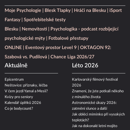
Moje Psychologie
Blesk Tlapky
Hráči na Blesku
iSport
Fantasy
Spotřebitelské testy
Blesku
Nemovitosti
Psychologika - podcast rozbíjející
psychologické mýty
Fotbalové přestupy
ONLINE
Eventový prostor Level 9
OKTAGON 92:
Szabová vs. Pudilová
Chance Liga 2026/27
Aktuálně
Léto 2026
Epicentrum
Karlovarský filmový festival
Neštovice: příznaky, léčba
2026
V čem jezdí Yamal a Mesii?
Znamení, že jste potkali někoho
Kvízy pro seniory
z minulého života
Kalendář úplňků 2026
Astronomické úkazy 2026:
Co je bodycount?
zatmění slunce a další
Jak obléci miminko při vysokých
teplotách?
Jak na dokonalé letní mojito