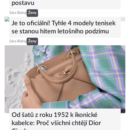
postavu
Sára Blahaj
Ženy
Je to oficiální! Tyhle 4 modely tenisek
se stanou hitem letošního podzimu
Sára Blahaj
Ženy
Od šatů z roku 1952 k ikonické
kabelce: Proč všichni chtějí Dior