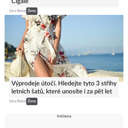
Cigale
Sára Blahaj
Ženy
Výprodeje útočí. Hledejte tyto 3 střihy
letních šatů, které unosíte i za pět let
Sára Blahaj
Ženy