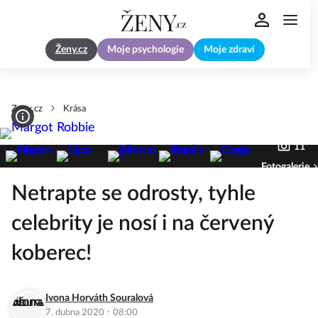
Ženy.cz
Moje psychologie
Moje zdraví
Zeny.cz
Krása
11
Fotogalerie
Netrapte se odrosty, tyhle
celebrity je nosí i na červený
koberec!
Ivona Horváth Souralová
·
7. dubna 2020
08:00