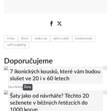
krása
líčení
make-up
péče o pleť
konturování
soft sculpting
Doporučujeme
7 ikonických kousků, které vám budou
slušet ve 20 i v 60 letech
Sára Blahaj
Ženy
Šaty jako od návrháře? Těchto 20
seženete v běžných řetězcích do
1000 korun