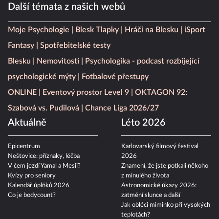
Další témata z našich webů
Moje Psychologie
Blesk Tlapky
Hráči na Blesku
iSport
Fantasy
Spotřebitelské testy
Blesku
Nemovitosti
Psychologika - podcast rozbíjející
psychologické mýty
Fotbalové přestupy
ONLINE
Eventový prostor Level 9
OKTAGON 92:
Szabová vs. Pudilová
Chance Liga 2026/27
Aktuálně
Léto 2026
Epicentrum
Karlovarský filmový festival
Neštovice: příznaky, léčba
2026
V čem jezdí Yamal a Mesii?
Znamení, že jste potkali někoho
Kvízy pro seniory
z minulého života
Kalendář úplňků 2026
Astronomické úkazy 2026:
Co je bodycount?
zatmění slunce a další
Jak obléci miminko při vysokých
teplotách?