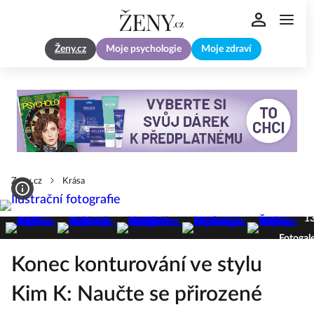
Ženy.cz
Moje psychologie
Moje zdraví
Zeny.cz
Krása
1
Fotogale
Konec konturování ve stylu
Kim K: Naučte se přirozené