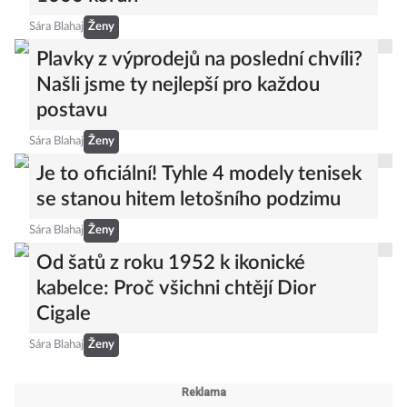
Sára Blahaj
Ženy
Plavky z výprodejů na poslední chvíli?
Našli jsme ty nejlepší pro každou
postavu
Sára Blahaj
Ženy
Je to oficiální! Tyhle 4 modely tenisek
se stanou hitem letošního podzimu
Sára Blahaj
Ženy
Od šatů z roku 1952 k ikonické
kabelce: Proč všichni chtějí Dior
Cigale
Sára Blahaj
Ženy