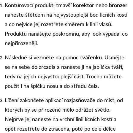
Konturovací produkt, tmavší
korektor
nebo
bronzer
naneste štětcem na nejvystouplejší bod lícních kostí
a co nejvíce jej rozetřete směrem k linii vlasů.
Produktu nanášejte poskromnu, aby look vypadal co
nejpřirozeněji.
Následně si vezměte na pomoc
tvářenku
. Usmějte
se na sebe do zrcadla a naneste ji na jablíčka tváří,
tedy na jejich nejvystouplejší část. Trochu můžete
použít i na špičku nosu a do středu čela.
Líčení zakončete aplikací
rozjasňovače
do míst, od
kterých by se přirozeně mělo odrážet světlo.
Nejprve jej naneste na vrchní linii lícních kostí a
opět rozetřete do ztracena, poté po celé délce