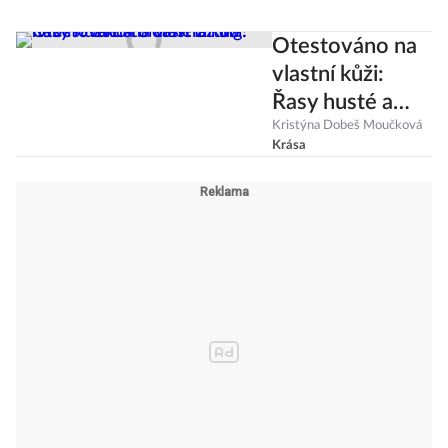
Otestováno na
vlastní kůži:
Řasy husté a
dlouhé až do
Kristýna Dobeš Moučková
Krása
nebes? Zkuste
Lash Lifting!