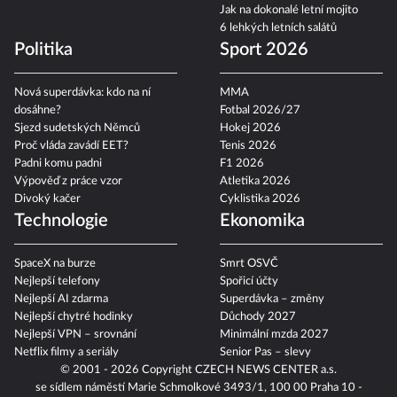
Jak na dokonalé letní mojito
6 lehkých letních salátů
Politika
Sport 2026
Nová superdávka: kdo na ní
MMA
dosáhne?
Fotbal 2026/27
Sjezd sudetských Němců
Hokej 2026
Proč vláda zavádí EET?
Tenis 2026
Padni komu padni
F1 2026
Výpověď z práce vzor
Atletika 2026
Divoký kačer
Cyklistika 2026
Technologie
Ekonomika
SpaceX na burze
Smrt OSVČ
Nejlepší telefony
Spořicí účty
Nejlepší AI zdarma
Superdávka – změny
Nejlepší chytré hodinky
Důchody 2027
Nejlepší VPN – srovnání
Minimální mzda 2027
Netflix filmy a seriály
Senior Pas – slevy
© 2001 - 2026 Copyright
CZECH NEWS CENTER a.s.
se sídlem náměstí Marie Schmolkové 3493/1, 100 00 Praha 10 -