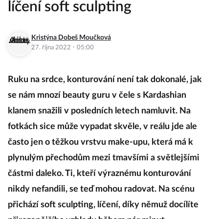
líčení soft sculpting
Kristýna Dobeš Moučková
·
27. října 2022
05:00
Ruku na srdce, konturování není tak dokonalé, jak
se nám mnozí beauty guru v čele s Kardashian
klanem snažili v posledních letech namluvit. Na
fotkách sice může vypadat skvěle, v reálu jde ale
často jen o těžkou vrstvu make-upu, která má k
plynulým přechodům mezi tmavšími a světlejšími
částmi daleko. Ti, kteří výraznému konturování
nikdy nefandili, se teď mohou radovat. Na scénu
přichází soft sculpting, líčení, díky němuž docílíte