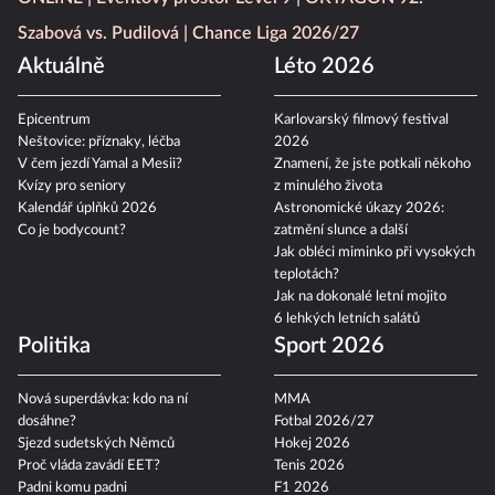
Szabová vs. Pudilová
Chance Liga 2026/27
Aktuálně
Léto 2026
Epicentrum
Karlovarský filmový festival
Neštovice: příznaky, léčba
2026
V čem jezdí Yamal a Mesii?
Znamení, že jste potkali někoho
Kvízy pro seniory
z minulého života
Kalendář úplňků 2026
Astronomické úkazy 2026:
Co je bodycount?
zatmění slunce a další
Jak obléci miminko při vysokých
teplotách?
Jak na dokonalé letní mojito
6 lehkých letních salátů
Politika
Sport 2026
Nová superdávka: kdo na ní
MMA
dosáhne?
Fotbal 2026/27
Sjezd sudetských Němců
Hokej 2026
Proč vláda zavádí EET?
Tenis 2026
Padni komu padni
F1 2026