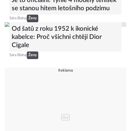
Je to oficiální! Tyhle 4 modely tenisek
se stanou hitem letošního podzimu
Sára Blahaj
Ženy
Od šatů z roku 1952 k ikonické
kabelce: Proč všichni chtějí Dior
Cigale
Sára Blahaj
Ženy