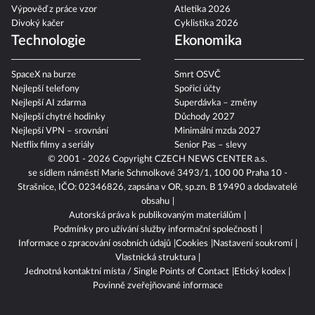
Výpověď z práce vzor
Atletika 2026
Divoký kačer
Cyklistika 2026
Technologie
Ekonomika
SpaceX na burze
Smrt OSVČ
Nejlepší telefony
Spořicí účty
Nejlepší AI zdarma
Superdávka – změny
Nejlepší chytré hodinky
Důchody 2027
Nejlepší VPN – srovnání
Minimální mzda 2027
Netflix filmy a seriály
Senior Pas – slevy
© 2001 - 2026 Copyright
CZECH NEWS CENTER a.s.
se sídlem náměstí Marie Schmolkové 3493/1, 100 00 Praha 10 -
Strašnice, IČO: 02346826, zapsána v OR, sp.zn. B 19490 a dodavatelé
obsahu
Autorská práva k publikovaným materiálům
Podmínky pro užívání služby informační společnosti
Informace o zpracování osobních údajů
Cookies
Nastavení soukromí
Vlastnická struktura
Jednotná kontaktní místa / Single Points of Contact
Etický kodex
Povinně zveřejňované informace