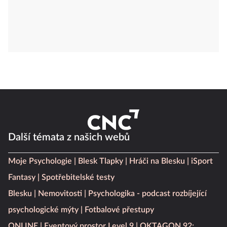
Další témata z našich webů
Moje Psychologie
Blesk Tlapky
Hráči na Blesku
iSport
Fantasy
Spotřebitelské testy
Blesku
Nemovitosti
Psychologika - podcast rozbíjející
psychologické mýty
Fotbalové přestupy
ONLINE
Eventový prostor Level 9
OKTAGON 92: