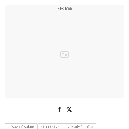
plisovaná sukně
street style
základy šatníku