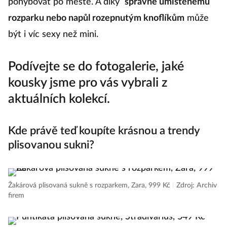
pohybovat po městě. A díky
správně umístěnému
rozparku nebo napůl rozepnutým knoflíkům
může
být i víc sexy než mini.
Podívejte se do fotogalerie, jaké
kousky jsme pro vás vybrali z
aktuálních kolekcí.
Kde právě teď koupíte krásnou a trendy
plisovanou sukni?
Žakárová plisovaná sukně s rozparkem, Zara, 999 Kč
|
Zdroj: Archiv
firem