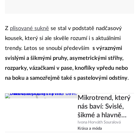
Z
plisované sukně
se stal v podstatě nadčasový
kousek, který si ale skvěle rozumí i s aktuálními
trendy. Letos se snoubí především
s výraznými
svislými a šikmými pruhy, asymetrickými střihy,
rozparky, vázačkami v pase, knoflíky vpředu nebo
na boku a samozřejmě také s pastelovými odstíny
.
Mikrotrend, který
nás baví: Svislé,
šikmé a hlavně
barevné pruhy!
Ivona Horváth Souralová
Krása a móda