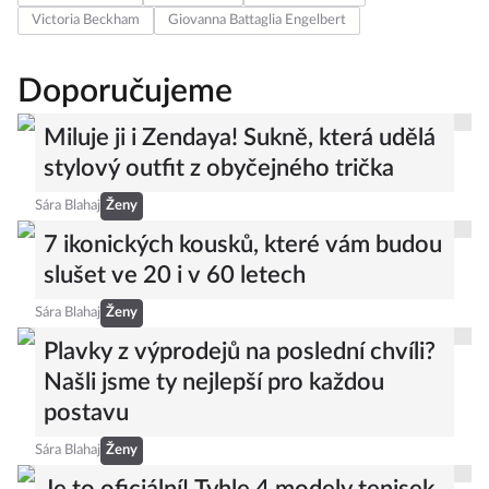
Victoria Beckham
Giovanna Battaglia Engelbert
Doporučujeme
Miluje ji i Zendaya! Sukně, která udělá
stylový outfit z obyčejného trička
Sára Blahaj
Ženy
7 ikonických kousků, které vám budou
slušet ve 20 i v 60 letech
Sára Blahaj
Ženy
Plavky z výprodejů na poslední chvíli?
Našli jsme ty nejlepší pro každou
postavu
Sára Blahaj
Ženy