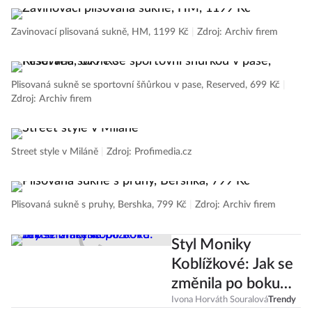
Zavinovací plisovaná sukně, HM, 1199 Kč
|
Zdroj: Archiv firem
Plisovaná sukně se sportovní šňůrkou v pase, Reserved, 699 Kč
|
Zdroj: Archiv firem
Street style v Miláně
|
Zdroj: Profimedia.cz
Plisovaná sukně s pruhy, Bershka, 799 Kč
|
Zdroj: Archiv firem
Styl Moniky
Koblížkové: Jak se
změnila po boku
Leoše Mareše?
Ivona Horváth Souralová
Trendy