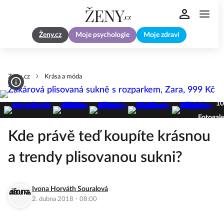
Ženy.cz
Moje psychologie
Moje zdraví
Zeny.cz
Krása a móda
10
Fotogale
Kde právě teď koupíte krásnou
a trendy plisovanou sukni?
Ivona Horváth Souralová
·
2. dubna 2018
08:00