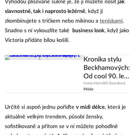
Výhodou plisované sukně je, že ji můžete nosit
jak
slavnostně, tak i naprosto ležérně
, když ji
zkombinujete s tričkem nebo mikinou a
teniskami
.
Snadno s ní vykouzlíte také
business look
, když jako
Victoria přidáte bílou košili.
Kronika stylu
Beckhamových:
Od cool 90. let
přes trapasy z
Ivona Horváth Souralová
Móda
milénia až po
dnešní ikony
Určitě si aspoň jednu pořiďte
v midi délce
, která je
aktuálně velkým trendem, působí žensky,
sofistikovaně a přitom se v ní můžete pohodlně