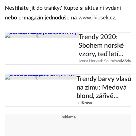
Nestíháte jít do trafiky? Kupte si aktuální vydání
nebo e-magazín jednoduše na
www.ikiosek.cz
.
Trendy 2020:
Sbohem norské
vzory, teď letí
svetry s
Ivona Horváth Souralová
Móda
rakouskou
Trendy barvy vlasů
výšivkou
na zimu: Medová
blond, zářivě
cihlová i růžová!
uki
Krása