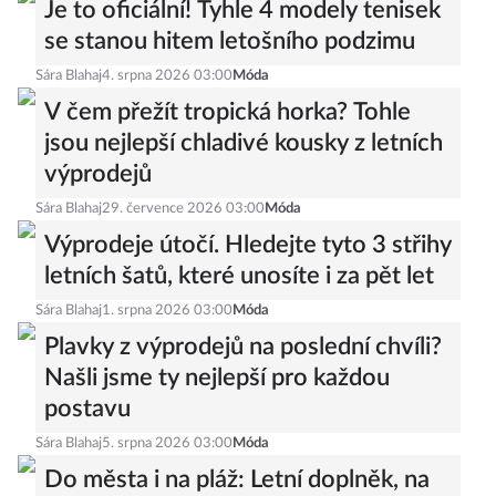
Je to oficiální! Tyhle 4 modely tenisek
se stanou hitem letošního podzimu
Sára Blahaj
4. srpna 2026 03:00
Móda
V čem přežít tropická horka? Tohle
jsou nejlepší chladivé kousky z letních
výprodejů
Sára Blahaj
29. července 2026 03:00
Móda
Výprodeje útočí. Hledejte tyto 3 střihy
letních šatů, které unosíte i za pět let
Sára Blahaj
1. srpna 2026 03:00
Móda
Plavky z výprodejů na poslední chvíli?
Našli jsme ty nejlepší pro každou
postavu
Sára Blahaj
5. srpna 2026 03:00
Móda
Do města i na pláž: Letní doplněk, na