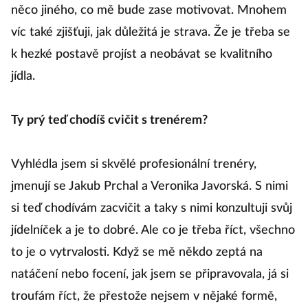
něco jiného, co mě bude zase motivovat. Mnohem
víc také zjišťuji, jak důležitá je strava. Že je třeba se
k hezké postavě projíst a neobávat se kvalitního
jídla.
Ty prý teď chodíš cvičit s trenérem?
Vyhlédla jsem si skvělé profesionální trenéry,
jmenují se Jakub Prchal a Veronika Javorská. S nimi
si teď chodívám zacvičit a taky s nimi konzultuji svůj
jídelníček a je to dobré. Ale co je třeba říct, všechno
to je o vytrvalosti. Když se mě někdo zeptá na
natáčení nebo focení, jak jsem se připravovala, já si
troufám říct, že přestože nejsem v nějaké formě,