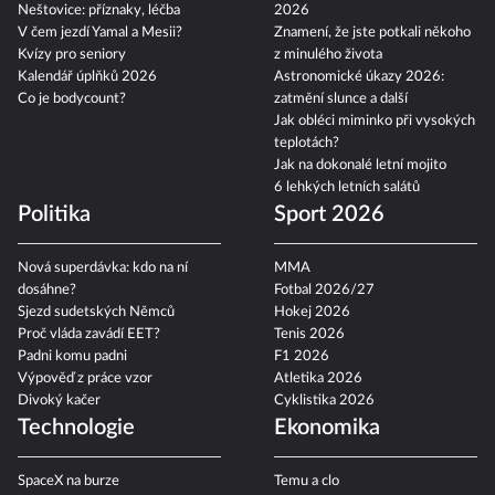
Neštovice: příznaky, léčba
2026
V čem jezdí Yamal a Mesii?
Znamení, že jste potkali někoho
Kvízy pro seniory
z minulého života
Kalendář úplňků 2026
Astronomické úkazy 2026:
Co je bodycount?
zatmění slunce a další
Jak obléci miminko při vysokých
teplotách?
Jak na dokonalé letní mojito
6 lehkých letních salátů
Politika
Sport 2026
Nová superdávka: kdo na ní
MMA
dosáhne?
Fotbal 2026/27
Sjezd sudetských Němců
Hokej 2026
Proč vláda zavádí EET?
Tenis 2026
Padni komu padni
F1 2026
Výpověď z práce vzor
Atletika 2026
Divoký kačer
Cyklistika 2026
Technologie
Ekonomika
SpaceX na burze
Temu a clo