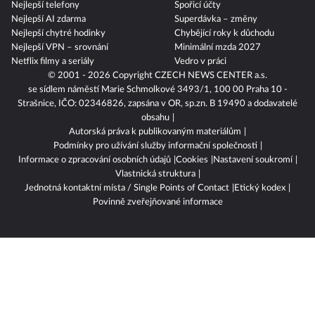
Nejlepší telefony
Spořicí účty
Nejlepší AI zdarma
Superdávka – změny
Nejlepší chytré hodinky
Chybějící roky k důchodu
Nejlepší VPN – srovnání
Minimální mzda 2027
Netflix filmy a seriály
Vedro v práci
© 2001 - 2026 Copyright
CZECH NEWS CENTER a.s.
se sídlem náměstí Marie Schmolkové 3493/1, 100 00 Praha 10 -
Strašnice, IČO: 02346826, zapsána v OR, sp.zn. B 19490 a dodavatelé
obsahu
Autorská práva k publikovaným materiálům
Podmínky pro užívání služby informační společnosti
Informace o zpracování osobních údajů
Cookies
Nastavení soukromí
Vlastnická struktura
Jednotná kontaktní místa / Single Points of Contact
Etický kodex
Povinně zveřejňované informace