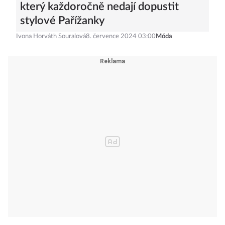
který každoročně nedají dopustit
stylové Pařížanky
Ivona Horváth Souralová
8. července 2024 03:00
Móda