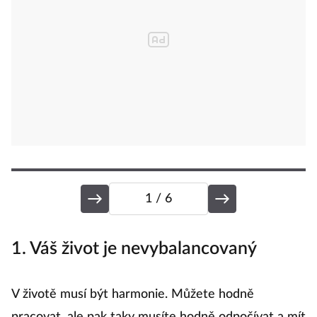
1
/ 6
1. Váš život je nevybalancovaný
2
c
V životě musí být harmonie. Můžete hodně