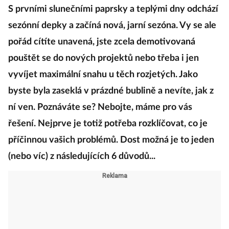
S prvními slunečními paprsky a teplými dny odchází
sezónní depky a začíná nová, jarní sezóna. Vy se ale
pořád cítíte unavená, jste zcela demotivovaná
pouštět se do nových projektů nebo třeba i jen
vyvíjet maximální snahu u těch rozjetých. Jako
byste byla zaseklá v prázdné bublině a nevíte, jak z
ní ven. Poznáváte se? Nebojte, máme pro vás
řešení. Nejprve je totiž potřeba rozklíčovat, co je
příčinnou vašich problémů. Dost možná je to jeden
(nebo víc) z následujících 6 důvodů...