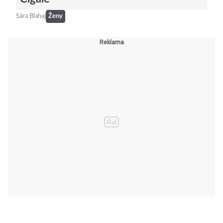
Cigale
Sára Blahaj
Ženy