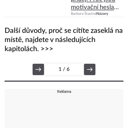
přidej! Proč jsou
motivační hesla
tak toxická?
Barbora Štastná
Názory
Další důvody, proč se cítíte zaseklá na
místě, najdete v následujících
kapitolách. >>>
1
/ 6