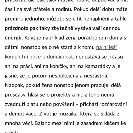
pracovat, ale pak taky musíte hodně odpočívat a mít
Ex
čas i na své přátele a rodinu. Pokud delší dobu máte
zn
přemíru jednoho, můžete se cítit nenaplnění a
tahle
Pa
prázdnota pak taky zbytečně vysává vaši cennou
a 
energii
. Když je například žena pořád jenom doma s
v 
dětmi, nonstop se o ně stará a k tomu
na ní leží
b
kompletní péče o domácnost
, nedostává se jí času
s
ani na práci, ani na koníčky, ani na kamarádky a je
d
jasné, že je potom nespokojená a nešťastná.
pr
Naopak, pokud žena nonstop jenom pracuje, dělá
r
přesčasy, hlásí se o projekty a nic z toho nemá –
v
zvednutí platu nebo povýšení – přichází rozčarování
a
a demotivace. Život je mozaika, která se skládá z
sn
mnoha věcí. Balanc mezi nimi je zásadním klíčem ke
dě