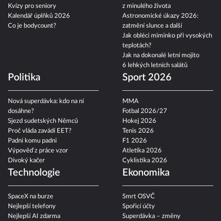
V čem jezdí Yamal a Mesii?
Znamení, že jste potkali někoho
Kvízy pro seniory
z minulého života
Kalendář úplňků 2026
Astronomické úkazy 2026:
Co je bodycount?
zatmění slunce a další
Jak obléci miminko při vysokých
teplotách?
Jak na dokonalé letní mojito
6 lehkých letních salátů
Politika
Sport 2026
Nová superdávka: kdo na ní
MMA
dosáhne?
Fotbal 2026/27
Sjezd sudetských Němců
Hokej 2026
Proč vláda zavádí EET?
Tenis 2026
Padni komu padni
F1 2026
Výpověď z práce vzor
Atletika 2026
Divoký kačer
Cyklistika 2026
Technologie
Ekonomika
SpaceX na burze
Smrt OSVČ
Nejlepší telefony
Spořicí účty