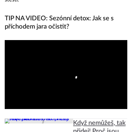
štěstí.
má
V
TIP NA VIDEO: Sezónní detox: Jak se s
v 
příchodem jara očistit?
Když nemůžeš, tak