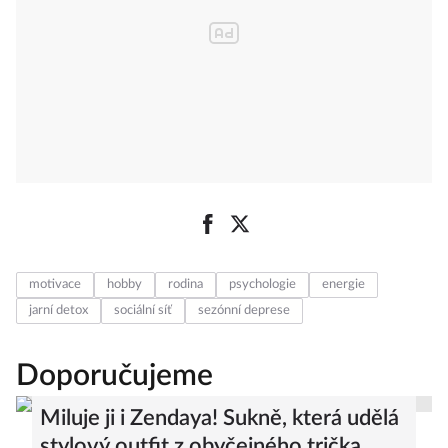
motivace
hobby
rodina
psychologie
energie
jarní detox
sociální síť
sezónní deprese
Doporučujeme
Miluje ji i Zendaya! Sukně, která udělá