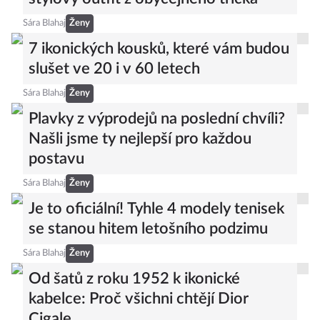
stylový outfit z obyčejného trička
Sára Blahaj
Ženy
7 ikonických kousků, které vám budou
slušet ve 20 i v 60 letech
Sára Blahaj
Ženy
Plavky z výprodejů na poslední chvíli?
Našli jsme ty nejlepší pro každou
postavu
Sára Blahaj
Ženy
Je to oficiální! Tyhle 4 modely tenisek
se stanou hitem letošního podzimu
Sára Blahaj
Ženy
Od šatů z roku 1952 k ikonické
kabelce: Proč všichni chtějí Dior