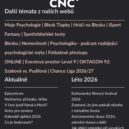
Další témata z našich webů
Moje Psychologie
Blesk Tlapky
Hráči na Blesku
iSport
Fantasy
Spotřebitelské testy
Blesku
Nemovitosti
Psychologika - podcast rozbíjející
psychologické mýty
Fotbalové přestupy
ONLINE
Eventový prostor Level 9
OKTAGON 92:
Szabová vs. Pudilová
Chance Liga 2026/27
Aktuálně
Léto 2026
Epicentrum
Karlovarský filmový festival
Neštovice: příznaky, léčba
2026
V čem jezdí Yamal a Mesii?
Znamení, že jste potkali někoho
Kvízy pro seniory
z minulého života
Kalendář úplňků 2026
Astronomické úkazy 2026:
Co je bodycount?
zatmění slunce a další
Jak obléci miminko při vysokých