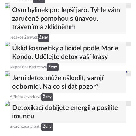
Osm bylinek pro lepší jaro. Tyhle vám
zaručeně pomohou s únavou,
trávením a zklidněním
redakce Ženy.cz
Ženy
Úklid kosmetiky a líčidel podle Marie
Kondo. Udělejte detox vaší krásy
Magdaléna Kadlecová
Ženy
Jarní detox může uškodit, varují
odborníci. Na co si dát pozor?
Alžběta Javorková
Ženy
Detoxikací dobijete energii a posílíte
imunitu
prezentace klienta
Ženy