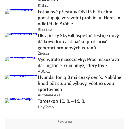
dokument
E15.cz
Fotbalové přestupy ONLINE: Kuchta
podstupuje zdravotní prohlídku, Haraslín
odletěl do Arábie
iSport.cz
Ukrajinský SkyFall úspěšně testuje nový
dálkový dron a stíhačku proti nové
generaci proudových geranů
Živě.cz
Vychytralé masožravky: Proč masožravá
darlingtonie krmí hmyz, který loví?
ABC.cz
Hyundai Ioniq 3 má český ceník. Nabídne
hned pět stupňů výbavy, včetně dvou
sportovních
AutoRevue.cz
Tarotskop 10. 8.—16. 8.
HeyFomo