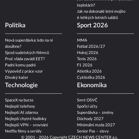
teplotách?
Jak na dokonalé letní mojito
6 lehkých letních salátů
Politika
Sport 2026
Nová superdávka: kdo na ní
MMA
dosáhne?
Fotbal 2026/27
Sjezd sudetských Němců
Hokej 2026
Proč vláda zavádí EET?
Tenis 2026
Padni komu padni
F1 2026
Výpověď z práce vzor
Atletika 2026
Divoký kačer
Cyklistika 2026
Technologie
Ekonomika
SpaceX na burze
Smrt OSVČ
Nejlepší telefony
Spořicí účty
Nejlepší AI zdarma
Superdávka – změny
Nejlepší chytré hodinky
Důchody 2027
Nejlepší VPN – srovnání
Minimální mzda 2027
Netflix filmy a seriály
Senior Pas – slevy
© 2001 - 2026 Copyright
CZECH NEWS CENTER a.s.