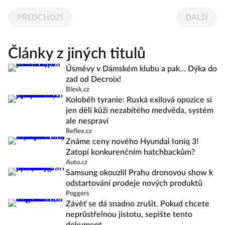
PŘEDCHOZÍ
DALŠÍ
Články z jiných titulů
Úsměvy v Dámském klubu a pak… Dýka do
zad od Decroix!
Blesk.cz
Koloběh tyranie: Ruská exilová opozice si
jen dělí kůži nezabitého medvěda, systém
ale nespraví
Reflex.cz
Známe ceny nového Hyundai Ioniq 3!
Zatopí konkurenčním hatchbackům?
Auto.cz
Samsung okouzlil Prahu dronovou show k
odstartování prodeje nových produktů
Poggers
Závěť se dá snadno zrušit. Pokud chcete
neprůstřelnou jistotu, sepište tento