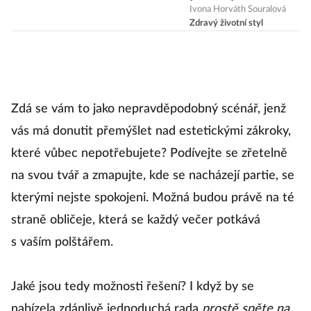
v noci budí
Ivona Horváth Souralová
Zdravý životní styl
víckrát, jen o
tom nevíme
Zdá se vám to jako nepravděpodobný scénář, jenž
vás má donutit přemýšlet nad estetickými zákroky,
které vůbec nepotřebujete? Podívejte se zřetelně
na svou tvář a zmapujte, kde se nacházejí partie, se
kterými nejste spokojeni. Možná budou právě na té
straně obličeje, která se každý večer potkává
s vaším polštářem.
Jaké jsou tedy možnosti řešení? I když by se
nabízela zdánlivě jednoduchá rada
prostě spěte na