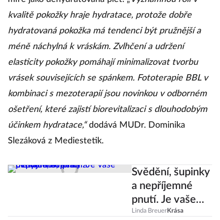
kvalitě pokožky hraje hydratace, protože dobře
hydratovaná pokožka má tendenci být pružnější a
méně náchylná k vráskám. Zvlhčení a udržení
elasticity pokožky pomáhají minimalizovat tvorbu
vrásek souvisejících se spánkem. Fototerapie BBL v
kombinaci s mezoterapií jsou novinkou v odborném
ošetření, které zajistí biorevitalizaci s dlouhodobým
účinkem hydratace,“
dodává MUDr. Dominika
Slezáková z Mediestetik.
Svědění, šupinky
a nepříjemné
pnutí. Je vaše
pleť suchá, nebo
Linda Breuer
Krása