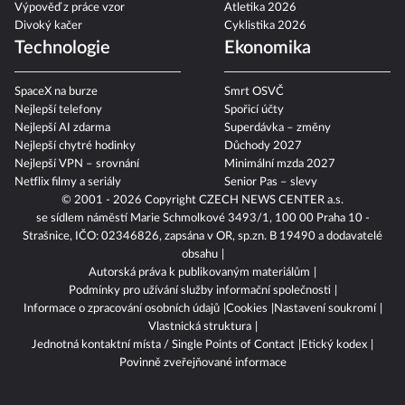
Výpověď z práce vzor
Atletika 2026
Divoký kačer
Cyklistika 2026
Technologie
Ekonomika
SpaceX na burze
Smrt OSVČ
Nejlepší telefony
Spořicí účty
Nejlepší AI zdarma
Superdávka – změny
Nejlepší chytré hodinky
Důchody 2027
Nejlepší VPN – srovnání
Minimální mzda 2027
Netflix filmy a seriály
Senior Pas – slevy
© 2001 - 2026 Copyright
CZECH NEWS CENTER a.s.
se sídlem náměstí Marie Schmolkové 3493/1, 100 00 Praha 10 -
Strašnice, IČO: 02346826, zapsána v OR, sp.zn. B 19490 a dodavatelé
obsahu
Autorská práva k publikovaným materiálům
Podmínky pro užívání služby informační společnosti
Informace o zpracování osobních údajů
Cookies
Nastavení soukromí
Vlastnická struktura
Jednotná kontaktní místa / Single Points of Contact
Etický kodex
Povinně zveřejňované informace