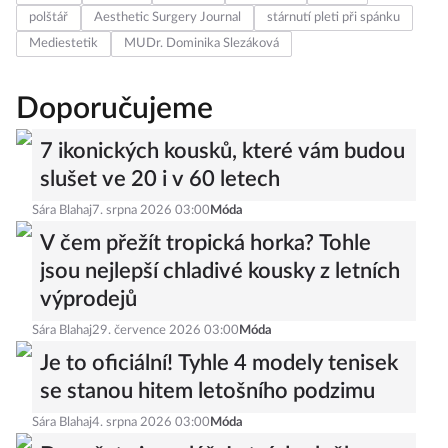
polštář
Aesthetic Surgery Journal
stárnutí pleti při spánku
Mediestetik
MUDr. Dominika Slezáková
Doporučujeme
7 ikonických kousků, které vám budou
slušet ve 20 i v 60 letech
Sára Blahaj
7. srpna 2026 03:00
Móda
V čem přežít tropická horka? Tohle
jsou nejlepší chladivé kousky z letních
výprodejů
Sára Blahaj
29. července 2026 03:00
Móda
Je to oficiální! Tyhle 4 modely tenisek
se stanou hitem letošního podzimu
Sára Blahaj
4. srpna 2026 03:00
Móda