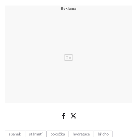
dehydratovaná?
spánek
stárnutí
pokožka
hydratace
břicho