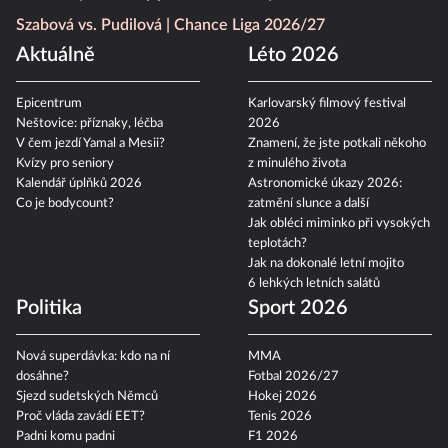
Szabová vs. Pudilová
Chance Liga 2026/27
Aktuálně
Léto 2026
Epicentrum
Karlovarský filmový festival
Neštovice: příznaky, léčba
2026
V čem jezdí Yamal a Mesii?
Znamení, že jste potkali někoho
Kvízy pro seniory
z minulého života
Kalendář úplňků 2026
Astronomické úkazy 2026:
Co je bodycount?
zatmění slunce a další
Jak obléci miminko při vysokých
teplotách?
Jak na dokonalé letní mojito
6 lehkých letních salátů
Politika
Sport 2026
Nová superdávka: kdo na ní
MMA
dosáhne?
Fotbal 2026/27
Sjezd sudetských Němců
Hokej 2026
Proč vláda zavádí EET?
Tenis 2026
Padni komu padni
F1 2026