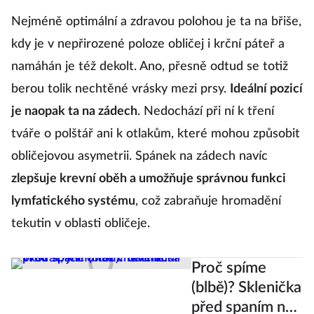
Nejméně optimální a zdravou polohou je ta na břiše,
kdy je v nepřirozené poloze obličej i krční páteř a
namáhán je též dekolt. Ano, přesně odtud se totiž
berou tolik nechtěné vrásky mezi prsy.
Ideální pozicí
je naopak ta na zádech
. Nedochází při ní k tření
tváře o polštář ani k otlakům, které mohou způsobit
obličejovou asymetrii. Spánek na zádech navíc
zlepšuje krevní oběh a umožňuje správnou funkci
lymfatického systému
, což zabraňuje hromadění
tekutin v oblasti obličeje.
Proč spíme
(blbě)? Sklenička
před spaním nás