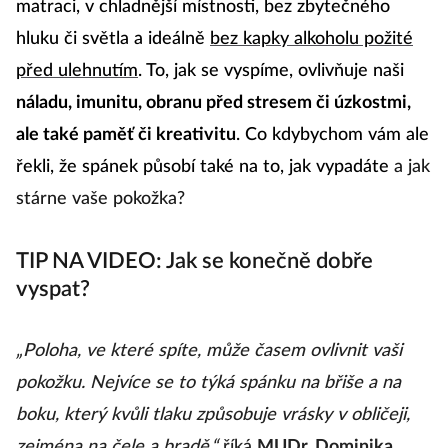
matraci, v chladnější místnosti, bez zbytečného
hluku či světla a ideálně
bez kapky alkoholu požité
před ulehnutím
. To, jak se vyspíme, ovlivňuje naši
náladu, imunitu, obranu před stresem či úzkostmi,
ale také paměť či kreativitu
. Co kdybychom vám ale
řekli, že spánek působí také na to, jak vypadáte
a jak
stárne vaše pokožka?
TIP NA VIDEO: Jak se konečně dobře
vyspat?
„Poloha, ve které spíte, může časem ovlivnit vaši
pokožku. Nejvíce se to týká spánku na břiše a na
boku, který kvůli tlaku způsobuje vrásky v obličeji,
zejména na čele a bradě,“
říká
MUDr. Dominika