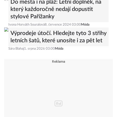
Do města i na pláž: Letní doplněk, na
který každoročně nedají dopustit
stylové Pařížanky
Ivona Horváth Souralová
8. července 2024 03:00
Móda
Výprodeje útočí. Hledejte tyto 3 střihy
letních šatů, které unosíte i za pět let
Sára Blahaj
1. srpna 2026 03:00
Móda