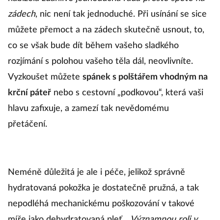
zádech
, nic není tak jednoduché. Při usínání se sice
můžete přemoct a na zádech skutečně usnout, to,
co se však bude dít během vašeho sladkého
rozjímání s polohou vašeho těla dál, neovlivníte.
Vyzkoušet můžete
spánek s polštářem vhodným na
krční páteř
nebo s cestovní „podkovou“, která vaši
hlavu zafixuje, a zamezí tak nevědomému
přetáčení.
Neméně důležitá je ale i péče, jelikož správně
hydratovaná pokožka je dostatečně pružná, a tak
nepodléhá mechanickému poškozování v takové
míře jako dehydratovaná pleť. „
Významnou roli v