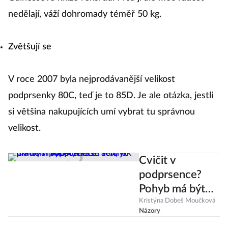
nedělají, váží dohromady téměř 50 kg.
Zvětšují se
V roce 2007 byla nejprodávanější velikost
podprsenky 80C, teď je to 85D. Je ale otázka, jestli
si většina nakupujících umí vybrat tu správnou
velikost.
Cvičit v
podprsence?
Pohyb má být
radost, ne
Kristýna Dobeš Moučková
Názory
strach, jak při