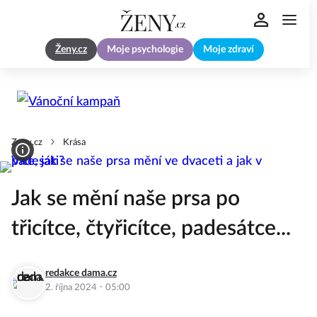
Ženy.cz
Moje psychologie
Moje zdraví
Zeny.cz
Krása
Jak se mění naše prsa po
třicítce, čtyřicítce, padesátce...
redakce dama.cz
·
2. října 2024
05:00