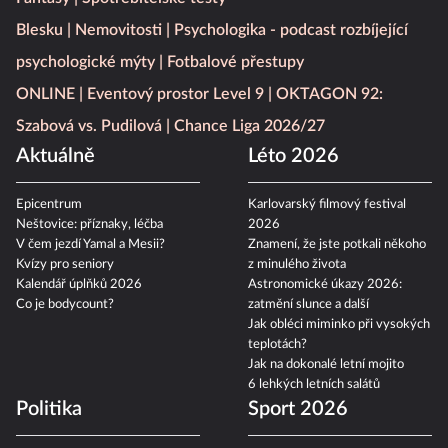
Blesku
Nemovitosti
Psychologika - podcast rozbíjející
psychologické mýty
Fotbalové přestupy
ONLINE
Eventový prostor Level 9
OKTAGON 92:
Szabová vs. Pudilová
Chance Liga 2026/27
Aktuálně
Léto 2026
Epicentrum
Karlovarský filmový festival
Neštovice: příznaky, léčba
2026
V čem jezdí Yamal a Mesii?
Znamení, že jste potkali někoho
Kvízy pro seniory
z minulého života
Kalendář úplňků 2026
Astronomické úkazy 2026:
Co je bodycount?
zatmění slunce a další
Jak obléci miminko při vysokých
teplotách?
Jak na dokonalé letní mojito
6 lehkých letních salátů
Politika
Sport 2026