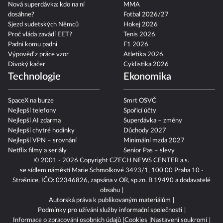
Nová superdávka: kdo na ní
MMA
dosáhne?
Fotbal 2026/27
Sjezd sudetských Němců
Hokej 2026
Proč vláda zavádí EET?
Tenis 2026
Padni komu padni
F1 2026
Výpověď z práce vzor
Atletika 2026
Divoký kačer
Cyklistika 2026
Technologie
Ekonomika
SpaceX na burze
Smrt OSVČ
Nejlepší telefony
Spořicí účty
Nejlepší AI zdarma
Superdávka – změny
Nejlepší chytré hodinky
Důchody 2027
Nejlepší VPN – srovnání
Minimální mzda 2027
Netflix filmy a seriály
Senior Pas – slevy
© 2001 - 2026 Copyright
CZECH NEWS CENTER a.s.
se sídlem náměstí Marie Schmolkové 3493/1, 100 00 Praha 10 -
Strašnice, IČO: 02346826, zapsána v OR, sp.zn. B 19490 a dodavatelé
obsahu
Autorská práva k publikovaným materiálům
Podmínky pro užívání služby informační společnosti
Informace o zpracování osobních údajů
Cookies
Nastavení soukromí