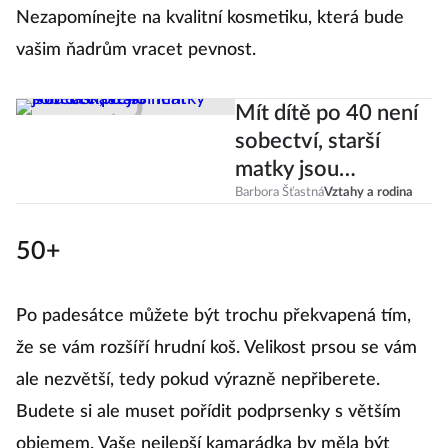
Nezapomínejte na kvalitní kosmetiku, která bude
vašim ňadrům vracet pevnost.
Mít dítě po 40 není
sobectví, starší
matky jsou
laskavější
Barbora Šťastná
Vztahy a rodina
50+
Po padesátce můžete být trochu překvapená tím,
že se vám rozšíří hrudní koš. Velikost prsou se vám
ale nezvětší, tedy pokud výrazně nepřiberete.
Budete si ale muset pořídit podprsenky s větším
objemem. Vaše nejlepší kamarádka by měla být