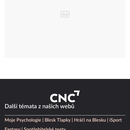
Další témata z našich webů
Moje Psychologie
Blesk Tlapky
Hráči na Blesku
iSport
Fantasy
Spotřebitelské testy