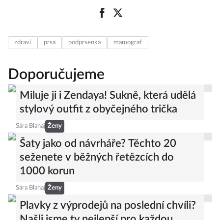
zdraví
prsa
podprsenka
mamograf
Doporučujeme
Miluje ji i Zendaya! Sukně, která udělá
stylový outfit z obyčejného trička
Sára Blahaj
Ženy
Šaty jako od návrháře? Těchto 20
seženete v běžných řetězcích do
1000 korun
Sára Blahaj
Ženy
Plavky z výprodejů na poslední chvíli?
Našli jsme ty nejlepší pro každou