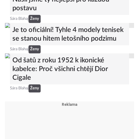
postavu
Sára Blahaj
Ženy
Je to oficiální! Tyhle 4 modely tenisek
se stanou hitem letošního podzimu
Sára Blahaj
Ženy
Od šatů z roku 1952 k ikonické
kabelce: Proč všichni chtějí Dior
Cigale
Sára Blahaj
Ženy