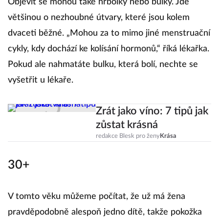
Objevit se mohou také hrbolky nebo bulky. Jde
většinou o nezhoubné útvary, které jsou kolem
dvaceti běžné. „Mohou za to mimo jiné menstruační
cykly, kdy dochází ke kolísání hormonů,“ říká lékařka.
Pokud ale nahmatáte bulku, která bolí, nechte se
vyšetřit u lékaře.
Zrát jako víno: 7 tipů jak
zůstat krásná
redakce Blesk pro ženy
Krása
30+
V tomto věku můžeme počítat, že už má žena
pravděpodobně alespoň jedno dítě, takže pokožka