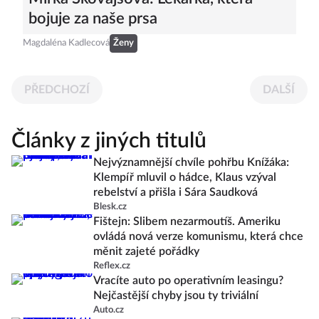
bojuje za naše prsa
Magdaléna Kadlecová
Ženy
PŘEDCHOZÍ
DALŠÍ
Články z jiných titulů
Nejvýznamnější chvíle pohřbu Knížáka:
Klempíř mluvil o hádce, Klaus vzýval
rebelství a přišla i Sára Saudková
Blesk.cz
Fištejn: Slibem nezarmoutíš. Ameriku
ovládá nová verze komunismu, která chce
měnit zajeté pořádky
Reflex.cz
Vracíte auto po operativním leasingu?
Nejčastější chyby jsou ty triviální
Auto.cz