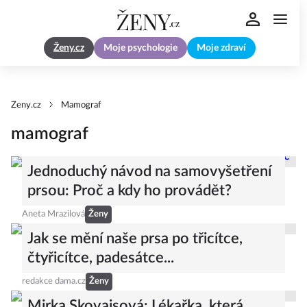
Ženy.cz
Moje psychologie
Moje zdraví
Zeny.cz
Mamograf
mamograf
Jednoduchý návod na samovyšetření
prsou: Proč a kdy ho provádět?
Aneta Mrazilová
Ženy
Jak se mění naše prsa po třicítce,
čtyřicítce, padesátce...
redakce dama.cz
Ženy
Mirka Skovajsová: Lékařka, která