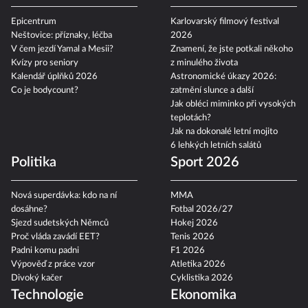
Epicentrum
Karlovarský filmový festival
Neštovice: příznaky, léčba
2026
V čem jezdí Yamal a Mesii?
Znamení, že jste potkali někoho
Kvízy pro seniory
z minulého života
Kalendář úplňků 2026
Astronomické úkazy 2026:
Co je bodycount?
zatmění slunce a další
Jak obléci miminko při vysokých
teplotách?
Jak na dokonalé letní mojito
6 lehkých letních salátů
Politika
Sport 2026
Nová superdávka: kdo na ní
MMA
dosáhne?
Fotbal 2026/27
Sjezd sudetských Němců
Hokej 2026
Proč vláda zavádí EET?
Tenis 2026
Padni komu padni
F1 2026
Výpověď z práce vzor
Atletika 2026
Divoký kačer
Cyklistika 2026
Technologie
Ekonomika