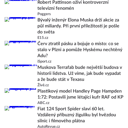
Robert Pattinson oživí kontroverzní
televizní fenomén
Poggers
Bývalý inženýr Elona Muska drží akcie za
půl miliardy. Při první příležitosti je pošle
do světa
E15.cz
Červ ztratil pásku a bojuje o místo: co se
stalo v Plzni a pomůže Hyskému nechtěný
Adu?
iSport.cz
Muskova Terrafab bude největší budova v
historii lidstva. Už víme, jak bude vypadat
a že bude stát v Texasu
Živě.cz
Plastikový model Handley Page Hampden
1:72: Postavili jsme létající kufr RAF od KP
ABC.cz
Fiat 124 Sport Spider slaví 60 let.
Vzdálený příbuzný žigulíku byl hvězdou
silnic i filmového plátna
AutoRevue.cz