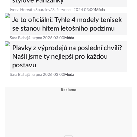
stylové Pařížanky
Ivona Horváth Souralová
8. července 2024 03:00
Móda
Je to oficiální! Tyhle 4 modely tenisek
se stanou hitem letošního podzimu
Sára Blahaj
4. srpna 2026 03:00
Móda
Plavky z výprodejů na poslední chvíli?
Našli jsme ty nejlepší pro každou
postavu
Sára Blahaj
5. srpna 2026 03:00
Móda