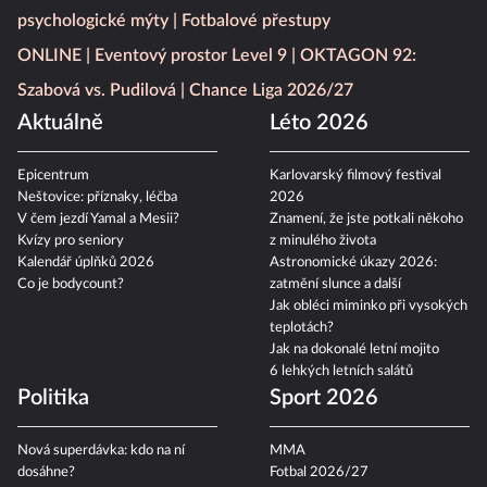
psychologické mýty
Fotbalové přestupy
ONLINE
Eventový prostor Level 9
OKTAGON 92:
Szabová vs. Pudilová
Chance Liga 2026/27
Aktuálně
Léto 2026
Epicentrum
Karlovarský filmový festival
Neštovice: příznaky, léčba
2026
V čem jezdí Yamal a Mesii?
Znamení, že jste potkali někoho
Kvízy pro seniory
z minulého života
Kalendář úplňků 2026
Astronomické úkazy 2026:
Co je bodycount?
zatmění slunce a další
Jak obléci miminko při vysokých
teplotách?
Jak na dokonalé letní mojito
6 lehkých letních salátů
Politika
Sport 2026
Nová superdávka: kdo na ní
MMA
dosáhne?
Fotbal 2026/27