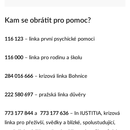
Kam se obrátit pro pomoc?
116 123
– linka první psychické pomoci
116 000
– linka pro rodinu a školu
284 016 666
– krizová linka Bohnice
222 580 697
– pražská linka důvěry
773 177 844
a
773 177 636
– In IUSTITIA, krizová
linka pro přeživší, svědky a blízké, spolustudující,