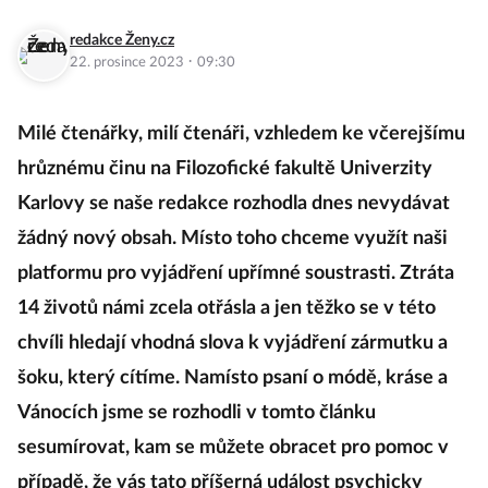
redakce Ženy.cz
·
22. prosince 2023
09:30
Milé čtenářky, milí čtenáři, vzhledem ke včerejšímu
hrůznému činu na Filozofické fakultě Univerzity
Karlovy se naše redakce rozhodla dnes nevydávat
žádný nový obsah. Místo toho chceme využít naši
platformu pro vyjádření upřímné soustrasti. Ztráta
14 životů námi zcela otřásla a jen těžko se v této
chvíli hledají vhodná slova k vyjádření zármutku a
šoku, který cítíme. Namísto psaní o módě, kráse a
Vánocích jsme se rozhodli v tomto článku
sesumírovat, kam se můžete obracet pro pomoc v
případě, že vás tato příšerná událost psychicky