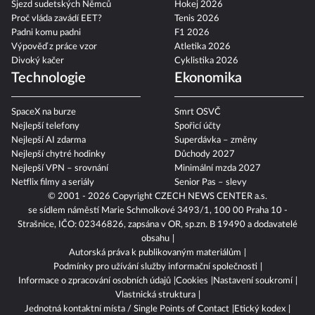
Sjezd sudetských Němců
Hokej 2026
Proč vláda zavádí EET?
Tenis 2026
Padni komu padni
F1 2026
Výpověď z práce vzor
Atletika 2026
Divoký kačer
Cyklistika 2026
Technologie
Ekonomika
SpaceX na burze
Smrt OSVČ
Nejlepší telefony
Spořicí účty
Nejlepší AI zdarma
Superdávka – změny
Nejlepší chytré hodinky
Důchody 2027
Nejlepší VPN – srovnání
Minimální mzda 2027
Netflix filmy a seriály
Senior Pas – slevy
© 2001 - 2026 Copyright
CZECH NEWS CENTER a.s.
se sídlem náměstí Marie Schmolkové 3493/1, 100 00 Praha 10 -
Strašnice, IČO: 02346826, zapsána v OR, sp.zn. B 19490 a dodavatelé
obsahu
Autorská práva k publikovaným materiálům
Podmínky pro užívání služby informační společnosti
Informace o zpracování osobních údajů
Cookies
Nastavení soukromí
Vlastnická struktura
Jednotná kontaktní místa / Single Points of Contact
Etický kodex