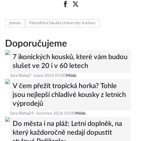
pomoc
Filozofická fakulta Univerzity Karlovy
Doporučujeme
7 ikonických kousků, které vám budou
slušet ve 20 i v 60 letech
Sára Blahaj
7. srpna 2026 03:00
Móda
V čem přežít tropická horka? Tohle
jsou nejlepší chladivé kousky z letních
výprodejů
Sára Blahaj
29. července 2026 03:00
Móda
Do města i na pláž: Letní doplněk, na
který každoročně nedají dopustit