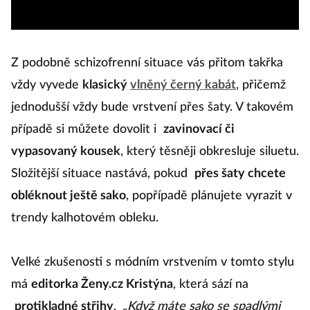
Z podobně schizofrenní situace vás přitom takřka
vždy vyvede
klasický
vlněný černý kabát
, přičemž
jednodušší vždy bude vrstvení přes šaty. V takovém
případě si můžete dovolit i
zavinovací či
vypasovaný kousek
, který těsněji obkresluje siluetu.
Složitější situace nastává, pokud
přes šaty chcete
obléknout ještě sako
, popřípadě plánujete vyrazit v
trendy kalhotovém obleku.
Velké zkušenosti s módním vrstvením v tomto stylu
má
editorka Ženy.cz Kristýna
, která sází na
protikladné střihy
.
„Když máte sako se spadlými