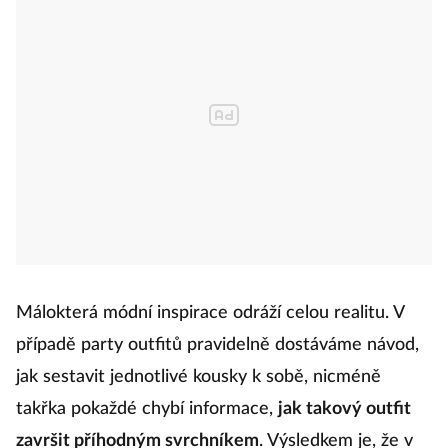
Málokterá módní inspirace odráží celou realitu. V
případě party outfitů pravidelně dostáváme návod,
jak sestavit jednotlivé kousky k sobě, nicméně
takřka pokaždé chybí informace,
jak takový outfit
završit příhodným svrchníkem
. Výsledkem je, že v