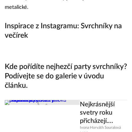
metalické.
Inspirace z Instagramu: Svrchníky na
večírek
Kde pořídíte nejhezčí party svrchníky?
Podívejte se do galerie v úvodu
článku.
Nejkrásnější
svetry roku
přicházejí.
Některým
Ivona Horváth Souralová