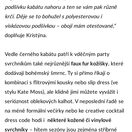
podšívku kabátu nahoru a ten se vám pak různě
krčí. Děje se to bohužel s polyesterovou i
viskózovou podšívkou – obojí mám otestované,“
doplňuje Kristýna.
Vedle černého kabátu patří k vděčným party
svrchníkům také nejrůznější
faux fur kožíšky
, které
dodávají bohémský šmrnc. Ty si přímo říkají o
kombinaci s flitrovými kousky nebo slip dress (ve
stylu Kate Moss), ale klidně jimi můžete vyvážit i
serióznost oblekových kalhot. V neposlední řadě se
na méně formální večírky nebo ke creative cocktail
dress code hodí i
některé kožené či vinylové
svrchníky
– hitem sezóny jsou zejména stříbrné