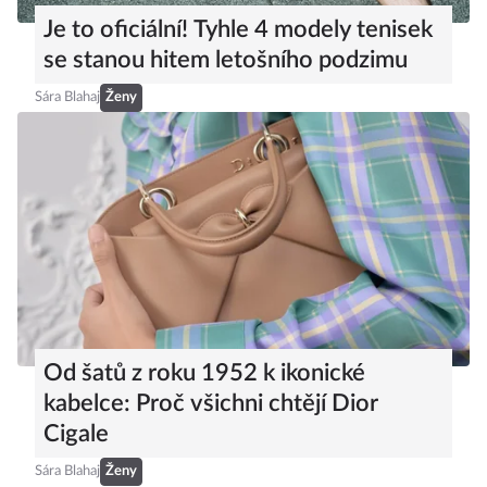
Je to oficiální! Tyhle 4 modely tenisek
se stanou hitem letošního podzimu
Sára Blahaj
Ženy
Od šatů z roku 1952 k ikonické
kabelce: Proč všichni chtějí Dior
Cigale
Sára Blahaj
Ženy