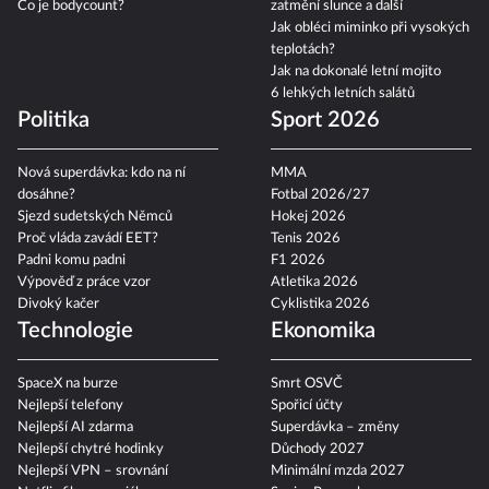
Co je bodycount?
zatmění slunce a další
Jak obléci miminko při vysokých
teplotách?
Jak na dokonalé letní mojito
6 lehkých letních salátů
Politika
Sport 2026
Nová superdávka: kdo na ní
MMA
dosáhne?
Fotbal 2026/27
Sjezd sudetských Němců
Hokej 2026
Proč vláda zavádí EET?
Tenis 2026
Padni komu padni
F1 2026
Výpověď z práce vzor
Atletika 2026
Divoký kačer
Cyklistika 2026
Technologie
Ekonomika
SpaceX na burze
Smrt OSVČ
Nejlepší telefony
Spořicí účty
Nejlepší AI zdarma
Superdávka – změny
Nejlepší chytré hodinky
Důchody 2027
Nejlepší VPN – srovnání
Minimální mzda 2027