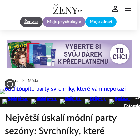
Ženy.cz
Moje psychologie
Moje zdraví
Zeny.cz
Móda
2
Fotogale
Největší úskalí módní party
sezóny: Svrchníky, které