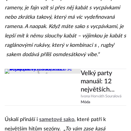
rameny, je fajn vzít si přes něj kabát s vycpávkami
nebo zkrátka takový, který má víc vydefinovaná
ramena. A naopak. Když máte sako s vycpávkami, je
lepší mít k němu slouchy kabát – výjimkou je kabát s
raglánovými rukávy, který v kombinaci s
‚
rugby
‘
sakem dodává příliš osmdesátkový vibe.“
Velký party
manuál: 12
největších
trendů, které se
Ivona Horváth Souralová
Móda
budou nosit na
letošních
Úskalí přináší i
sametové sako
, které patří k
večírcích
největším hitům sezóny.
„To vám zase kasá