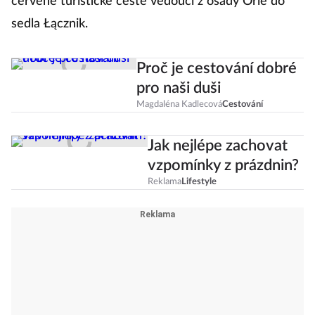
červené turistické cestě vedoucí z osady Orle do
sedla Łącznik.
Proč je cestování dobré
pro naši duši
Magdaléna Kadlecová
Cestování
Jak nejlépe zachovat
vzpomínky z prázdnin?
Reklama
Lifestyle