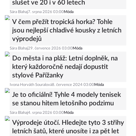
slušet ve 20 i v 60 letech
Sára Blahaj
7. srpna 2026 03:00
Móda
V čem přežít tropická horka? Tohle
jsou nejlepší chladivé kousky z letních
výprodejů
Sára Blahaj
29. července 2026 03:00
Móda
Do města i na pláž: Letní doplněk, na
který každoročně nedají dopustit
stylové Pařížanky
Ivona Horváth Souralová
8. července 2024 03:00
Móda
Je to oficiální! Tyhle 4 modely tenisek
se stanou hitem letošního podzimu
Sára Blahaj
4. srpna 2026 03:00
Móda
Výprodeje útočí. Hledejte tyto 3 střihy