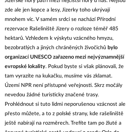
Jizerské hory patří mezi nejčistší hory u nás. Nejsou
zde ale jen kopce a lesy, Jizerky toho ukrývají
mnohem víc. V samém srdci se nachází Přírodní
rezervace Rašeliniště Jizery o rozloze téměř 485
hektarů. Vzhledem k výskytu vzácného hmyzu,
bezobratlých a jiných chráněných živočichů
bylo
organizací UNESCO zařazeno mezi nejvýznamnější
evropské lokality
. Pokud byste si však plánovali, že
tam vyrazíte na kukačku, musíme vás zklamat.
Území NPR není přístupné veřejnosti. Skrz močály
nevedou žádné turisticky značené trasy.
Prohlédnout si tuto lidmi neporušenou vzácnost ale
přesto můžete, a to z polské strany, kde rašeliniště
ještě nabírají na rozměrech. Trefíte tam po žluté a