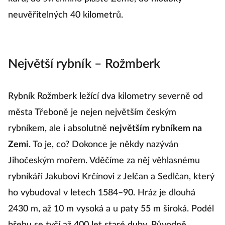
kůru, do svrchního pláště Země, do hloubky
neuvěřitelných 40 kilometrů.
Největší rybník – Rožmberk
Rybník Rožmberk ležící dva kilometry severně od
města Třeboně je nejen největším českým
rybníkem, ale i absolutně
největším rybníkem na
Zemi
. To je, co? Dokonce je někdy nazýván
Jihočeským mořem. Vděčíme za něj věhlasnému
rybníkáři Jakubovi Krčínovi z Jelčan a Sedlčan, který
ho vybudoval v letech 1584–90. Hráz je dlouhá
2430 m, až 10 m vysoká a u paty 55 m široká. Podél