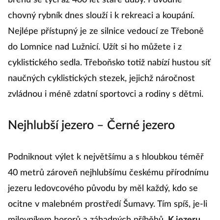
břehu se tyčí až 400 let staré duby. Původně
chovný rybník dnes slouží i k rekreaci a koupání.
Nejlépe přístupný je ze silnice vedoucí ze Třeboně
do Lomnice nad Lužnicí. Užít si ho můžete i z
cyklistického sedla. Třeboňsko totiž nabízí hustou síť
naučných cyklistických stezek, jejichž náročnost
zvládnou i méně zdatní sportovci a rodiny s dětmi.
Nejhlubší jezero – Černé jezero
Podniknout výlet k největšímu a s hloubkou téměř
40 metrů zároveň nejhlubšímu českému přírodnímu
jezeru ledovcového původu by měl každý, kdo se
ocitne v malebném prostředí Šumavy. Tím spíš, je-li