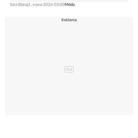
letních šatů, které unosíte i za pět let
Sára Blahaj
1. srpna 2026 03:00
Móda