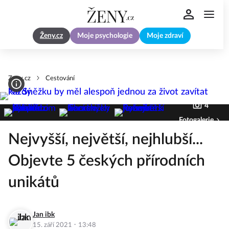
Ženy.cz
Moje psychologie
Moje zdraví
Zeny.cz
Cestování
4
Fotogalerie
Nejvyšší, největší, nejhlubší...
Objevte 5 českých přírodních
unikátů
Jan ibk