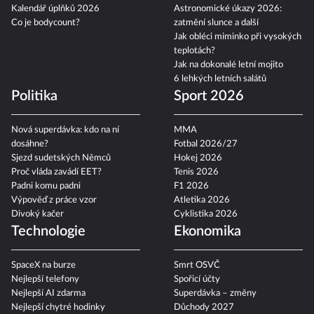
Kvízy pro seniory
z minulého života
Kalendář úplňků 2026
Astronomické úkazy 2026:
Co je bodycount?
zatmění slunce a další
Jak obléci miminko při vysokých
teplotách?
Jak na dokonalé letní mojito
6 lehkých letních salátů
Politika
Sport 2026
Nová superdávka: kdo na ní
MMA
dosáhne?
Fotbal 2026/27
Sjezd sudetských Němců
Hokej 2026
Proč vláda zavádí EET?
Tenis 2026
Padni komu padni
F1 2026
Výpověď z práce vzor
Atletika 2026
Divoký kačer
Cyklistika 2026
Technologie
Ekonomika
SpaceX na burze
Smrt OSVČ
Nejlepší telefony
Spořicí účty
Nejlepší AI zdarma
Superdávka – změny