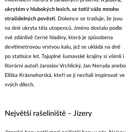
milovníkem hororů a záhadných příběhů.
K jezeru,
ukrytém v hlubokých lesích, se totiž váže mnoho
strašidelných pověstí
. Dokonce se traduje, že jsou
na dně ukryta těla utopenců. Jméno dostalo podle
své zdánlivě černé hladiny, která je způsobena
devítimetrovou vrstvou kalu, jež se ukládá na dně
po statisíce let. Tajuplné šumavské krajiny si všimli i
literární autoři Jaroslav Vrchlický, Jan Neruda anebo
Eliška Krásnohorská, kteří se jí nechali inspirovat ve
svých dílech.
Největší rašeliniště – Jizery