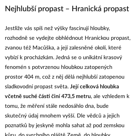
Nejhlubší propast – Hranická propast
Jestliže vás spíš než výšky fascinují hloubky,
rozhodně se vydejte obhlédnout Hranickou propast,
zvanou též Macůška, a její zalesněné okolí, které
vybízí k procházkám. Jedná se o unikátní krasový
fenomén s potvrzenou hloubkou zatopených
prostor 404 m, což z něj dělá nejhlubší zatopenou
sladkovodní propast světa.
Její celková hloubka
včetně suché části činí 473,5 metru
, ale vzhledem k
tomu, že měření stále nedosáhlo dna, bude
skutečný údaj mnohem vyšší. Dle vědců a jejich
poznatků by jeskyně mohla sahat až pod zemskou