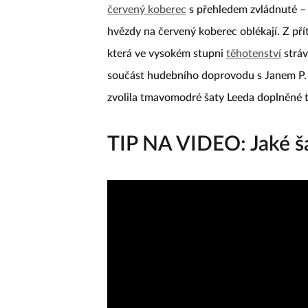
červený koberec
s přehledem zvládnuté – i
hvězdy na červený koberec oblékají. Z př
která ve vysokém stupni
těhotenství
stráv
součást hudebního doprovodu s Janem P.
zvolila tmavomodré šaty Leeda doplněné t
TIP NA VIDEO: Jaké ša