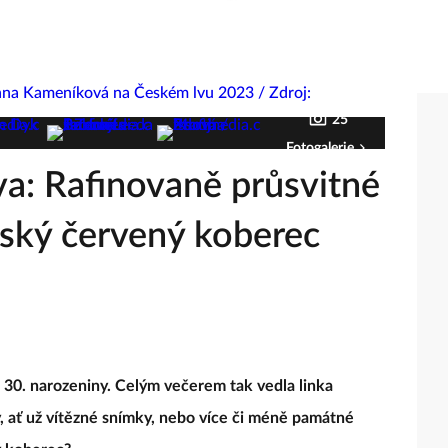
25
Fotogalerie
a: Rafinovaně průsvitné
český červený koberec
a 30. narozeniny. Celým večerem tak vedla linka
y, ať už vítězné snímky, nebo více či méně památné