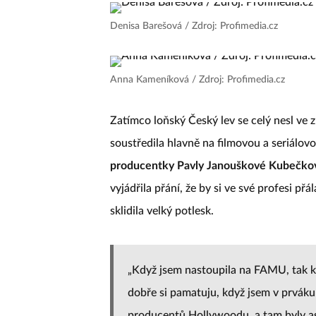
Denisa Barešová / Zdroj: Profimedia.cz
Anna Kameníková / Zdroj: Profimedia.cz
Zatímco loňský Český lev se celý nesl ve 
soustředila hlavně na filmovou a seriálov
producentky Pavly Janouškové Kubečko
vyjádřila přání, že by si ve své profesi přá
sklidila velký potlesk.
„Když jsem nastoupila na FAMU, tak 
dobře si pamatuju, když jsem v prváku 
producentů Hollywoodu, a tam byly asi