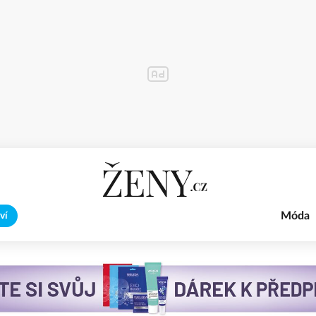
Móda
ví