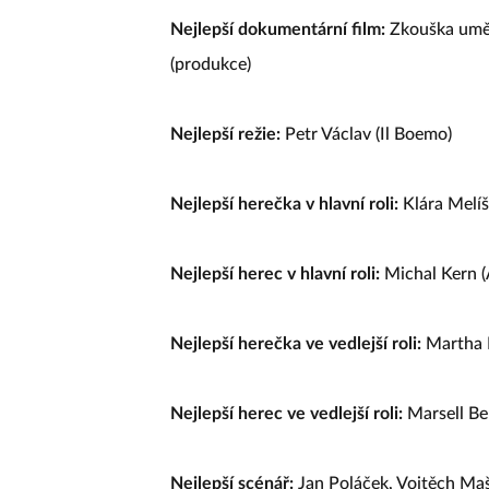
Nejlepší dokumentární film:
Zkouška uměn
(produkce)
Nejlepší režie:
Petr Václav (Il Boemo)
Nejlepší herečka v hlavní roli:
Klára Melí
Nejlepší herec v hlavní roli:
Michal Kern (
Nejlepší herečka ve vedlejší roli:
Martha I
Nejlepší herec ve vedlejší roli:
Marsell Ben
Nejlepší scénář:
Jan Poláček, Vojtěch Maš