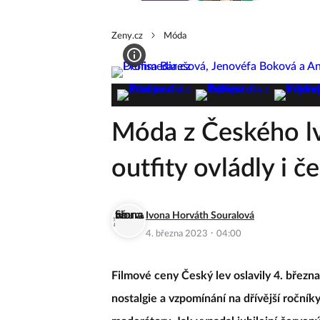
Zeny.cz
Móda
Móda z Českého lv
outfity ovládly i 
Ivona Horváth Souralová
·
4. března 2023
04:00
Filmové ceny Český lev oslavily 4. březn
nostalgie a vzpomínání na dřívější ročník