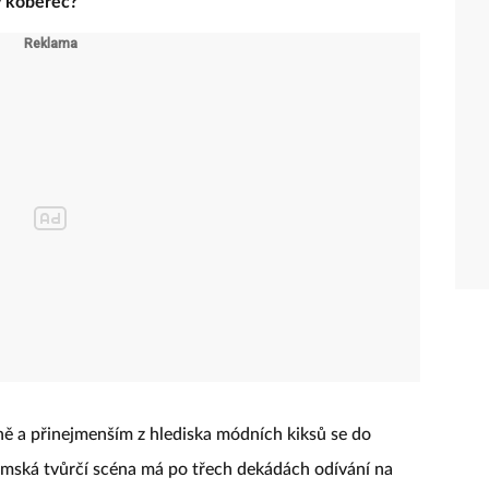
ý koberec?
ně a přinejmenším z hlediska módních kiksů se do
zemská tvůrčí scéna má po třech dekádách odívání na