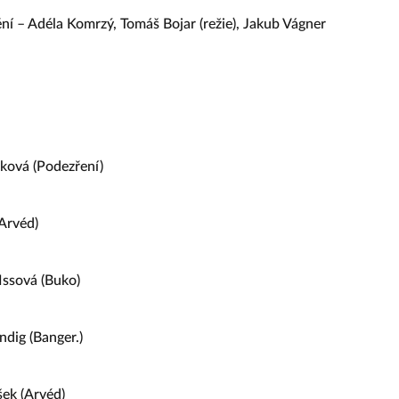
í – Adéla Komrzý, Tomáš Bojar (režie), Jakub Vágner
šková (Podezření)
Arvéd)
ssová (Buko)
dig (Banger.)
ek (Arvéd)