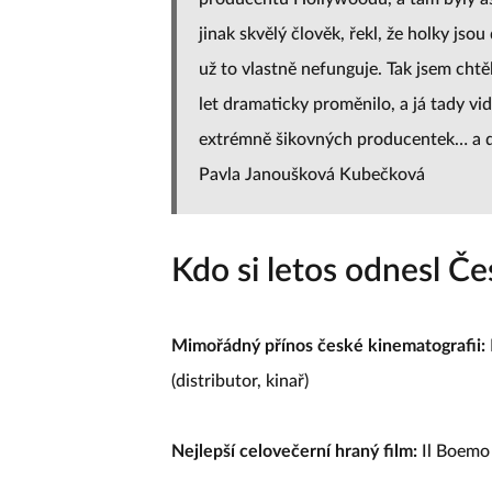
jinak skvělý člověk, řekl, že holky jsou
už to vlastně nefunguje. Tak jsem chtěl
let dramaticky proměnilo, a já tady v
extrémně šikovných producentek… a do
Pavla Janoušková Kubečková
Kdo si letos odnesl Če
Mimořádný přínos české kinematografii:
(distributor, kinař)
Nejlepší celovečerní hraný film:
Il Boemo