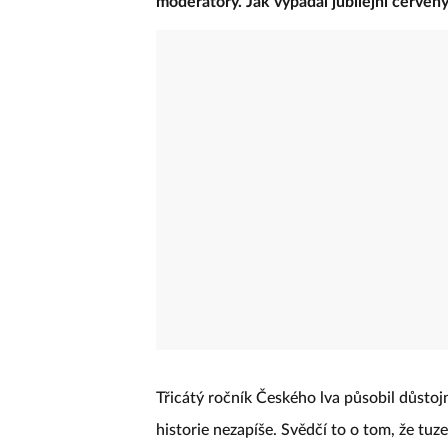
moderátory. Jak vypadal jubilejní červen
Třicátý ročník Českého lva působil důstoj
historie nezapíše. Svědčí to o tom, že tu