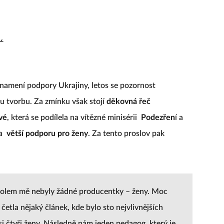
znamení podpory Ukrajiny, letos se pozornost
ou tvorbu. Za zmínku však stojí
děkovná řeč
vé
, která se podílela na vítězné minisérii
Podezřen
í a
la
větší podporu pro ženy
. Za tento proslov pak
kolem mě nebyly žádné producentky – ženy. Moc
četla nějaký článek, kde bylo sto nejvlivnějších
 čtyři ženy. Následně nám jeden pedagog, který je