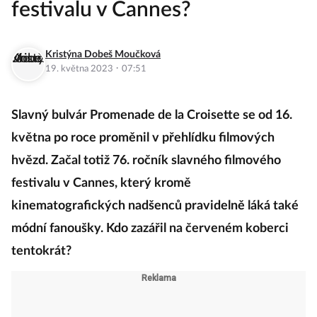
festivalu v Cannes?
Kristýna Dobeš Moučková
·
19. května 2023
07:51
Slavný bulvár Promenade de la Croisette se od 16.
května po roce proměnil v přehlídku filmových
hvězd. Začal totiž 76. ročník slavného filmového
festivalu v Cannes, který kromě
kinematografických nadšenců pravidelně láká také
módní fanoušky. Kdo zazářil na červeném koberci
tentokrát?