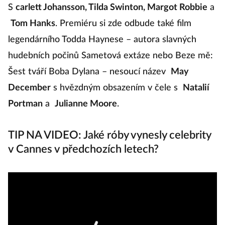
S
carlett Johansson, Tilda Swinton, Margot Robbie
a
Tom Hanks
. Premiéru si zde odbude také film
legendárního Todda Haynese – autora slavných
hudebních počinů Sametová extáze nebo Beze mě:
Šest tváří Boba Dylana – nesoucí název
May
December
s hvězdným obsazením v čele s
Natalií
Portman
a
Julianne Moore
.
TIP NA VIDEO: Jaké róby vynesly celebrity
v Cannes v předchozích letech?