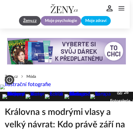
Ženy.cz
Moje psychologie
Moje zdraví
Zeny.cz
Móda
26
Fotogalerie
Královna s modrými vlasy a
velký návrat: Kdo právě září na