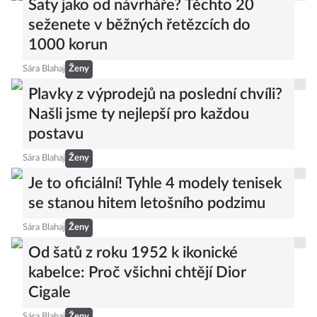
Šaty jako od návrháře? Těchto 20
seženete v běžných řetězcích do
1000 korun
Sára Blahaj
Ženy
Plavky z výprodejů na poslední chvíli?
Našli jsme ty nejlepší pro každou
postavu
Sára Blahaj
Ženy
Je to oficiální! Tyhle 4 modely tenisek
se stanou hitem letošního podzimu
Sára Blahaj
Ženy
Od šatů z roku 1952 k ikonické
kabelce: Proč všichni chtějí Dior
Cigale
Sára Blahaj
Ženy