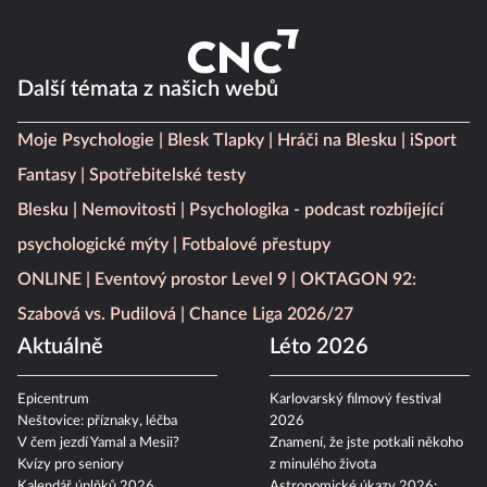
Další témata z našich webů
Moje Psychologie
Blesk Tlapky
Hráči na Blesku
iSport
Fantasy
Spotřebitelské testy
Blesku
Nemovitosti
Psychologika - podcast rozbíjející
psychologické mýty
Fotbalové přestupy
ONLINE
Eventový prostor Level 9
OKTAGON 92:
Szabová vs. Pudilová
Chance Liga 2026/27
Aktuálně
Léto 2026
Epicentrum
Karlovarský filmový festival
Neštovice: příznaky, léčba
2026
V čem jezdí Yamal a Mesii?
Znamení, že jste potkali někoho
Kvízy pro seniory
z minulého života
Kalendář úplňků 2026
Astronomické úkazy 2026: