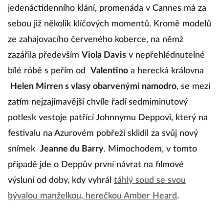
jedenáctidenního klání, promenáda v Cannes má za
sebou již několik klíčových momentů. Kromě modelů
ze zahajovacího červeného koberce, na němž
zazářila především
Viola Davis
v nepřehlédnutelné
bílé róbě s peřím od
Valentino
a herecká královna
Helen Mirren s vlasy obarvenými namodro
, se mezi
zatím nejzajímavější chvíle řadí sedmiminutový
potlesk vestoje patřící Johnnymu Deppovi, který na
festivalu na Azurovém pobřeží sklidil za svůj nový
snímek
Jeanne du Barry
. Mimochodem, v tomto
případě jde o Deppův první návrat na filmové
výsluní od doby, kdy vyhrál
táhlý soud se svou
bývalou manželkou, herečkou Amber Heard
.