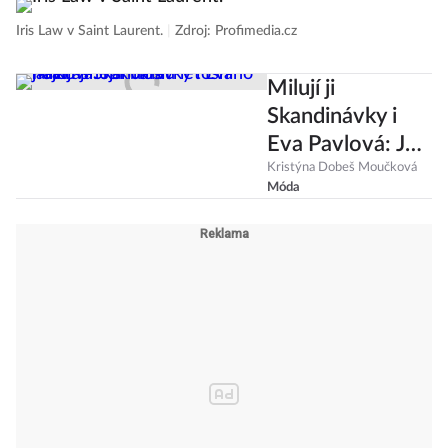
Iris Law v Saint Laurent.
|
Zdroj: Profimedia.cz
Milují ji
Skandinávky i
Eva Pavlová: Jak
nosit
Kristýna Dobeš Moučková
Móda
nejkrásnější
barvu letošního
jara?