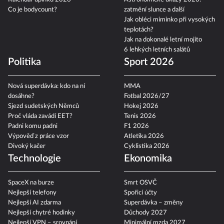
Co je bodycount?
zatmění slunce a další
Jak obléci miminko při vysokých
teplotách?
Jak na dokonalé letní mojito
6 lehkých letních salátů
Politika
Sport 2026
Nová superdávka: kdo na ní
MMA
dosáhne?
Fotbal 2026/27
Sjezd sudetských Němců
Hokej 2026
Proč vláda zavádí EET?
Tenis 2026
Padni komu padni
F1 2026
Výpověď z práce vzor
Atletika 2026
Divoký kačer
Cyklistika 2026
Technologie
Ekonomika
SpaceX na burze
Smrt OSVČ
Nejlepší telefony
Spořicí účty
Nejlepší AI zdarma
Superdávka – změny
Nejlepší chytré hodinky
Důchody 2027
Nejlepší VPN – srovnání
Minimální mzda 2027