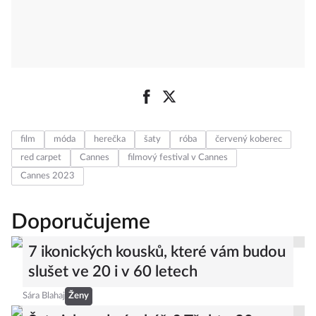
film
móda
herečka
šaty
róba
červený koberec
red carpet
Cannes
filmový festival v Cannes
Cannes 2023
Doporučujeme
7 ikonických kousků, které vám budou
slušet ve 20 i v 60 letech
Sára Blahaj
Ženy