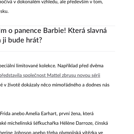
spočívá v dokonalém vzhledu, ale především v tom,
ásku.
lm o panence Barbie! Která slavná
 ji bude hrát?
speciální limitované kolekce. Například před dvěma
představila společnost Mattel zbrusu novou sérii
teré v životě dokázaly něco mimořádného a dodnes nás
Frida anebo Amelia Earhart, první žena, která
 také michelinská šéfkuchařka Hélène Darroze, čínská
erine Johnson anebo třeba olympijská vítězka ve