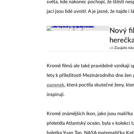
světa, kde nakonec pochopí, že štěstí ne
jací jsou lidé uvnitř. A je jasné, že najde i l
Nový fi
herečka
uki
Zaujalo nás
Kromě filmů ale také pravidelně vznikají 
lety k příležitosti Mezinárodního dne žen
panenek
, která poctila skutečné ženy, k
inspirují.
Kromě známějších ikon, jako jsou malířka 
přeletěla Atlantský oceán, byla v kolekci
baletka Yuan Tan, NASA matematička Kath