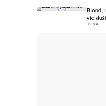
Blond, 
víc sluš
uki
Krása