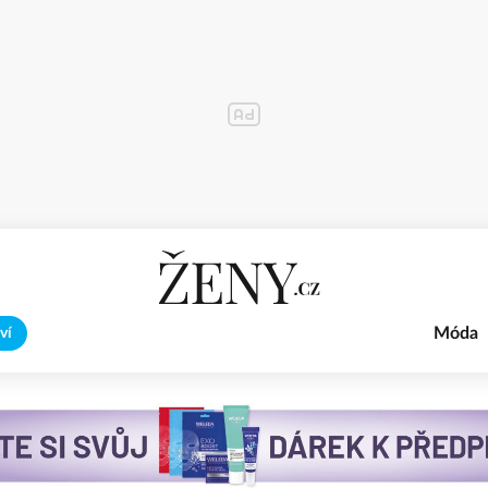
Móda
ví