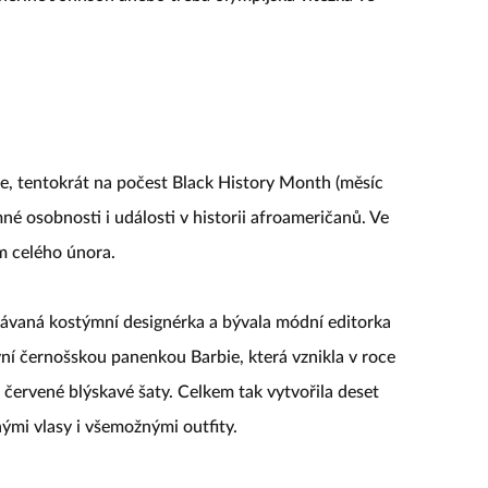
kce, tentokrát na počest Black History Month (měsíc
né osobnosti i události v historii afroameričanů. Ve
m celého února.
návaná kostýmní designérka a bývala módní editorka
rvní černošskou panenkou Barbie, která vznikla v roce
 červené blýskavé šaty. Celkem tak vytvořila deset
nými vlasy i všemožnými outfity.