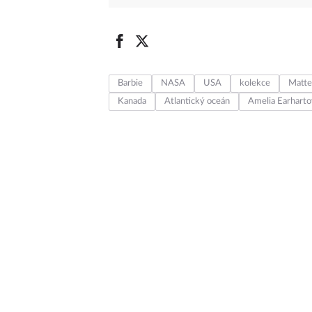
Barbie
NASA
USA
kolekce
Matte
Kanada
Atlantický oceán
Amelia Earharto