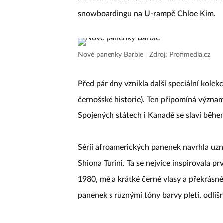
snowboardingu na U-rampě Chloe Kim.
Nové panenky Barbie
|
Zdroj: Profimedia.cz
Před pár dny vznikla další speciální kole
černošské historie). Ten připomíná význam
Spojených státech i Kanadě se slaví běhe
Sérii afroamerických panenek navrhla uz
Shiona Turini. Ta se nejvíce inspirovala p
1980, měla krátké černé vlasy a překrásné
panenek s různými tóny barvy pleti, odliš