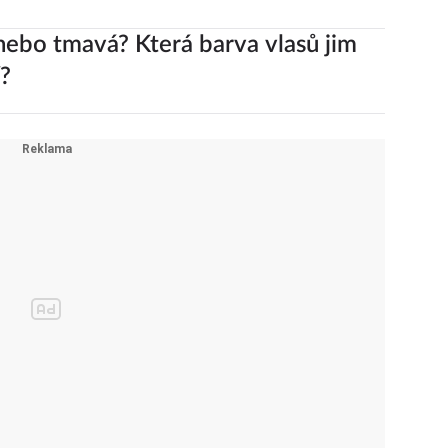
nebo tmavá? Která barva vlasů jim
í?