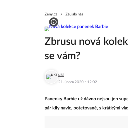
Zeny.cz
Zaujalo nás
Zbrusu nová kolek
se vám?
uki
·
21. února 2020
12:02
Panenky Barbie už dávno nejsou jen supe
pár kily navíc, potetované, s krátkými vl