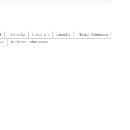
l
návrhářka
Instagram
panenka
Margot Robbieová
vá
Katherine Johnsonová