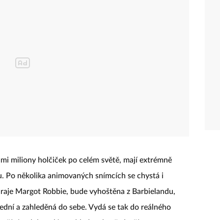
imi miliony holčiček po celém světě, mají extrémně
ilmu. Po několika animovaných snímcích se chystá i
ahraje Margot Robbie, bude vyhoštěna z Barbielandu,
třední a zahleděná do sebe. Vydá se tak do reálného