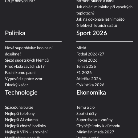
Co je bodycount?
zatmění slunce a další
Jak obléci miminko při vysokých
teplotách?
Jak na dokonalé letní mojito
6 lehkých letních salátů
Politika
Sport 2026
Nová superdávka: kdo na ní
MMA
dosáhne?
Fotbal 2026/27
Sjezd sudetských Němců
Hokej 2026
Proč vláda zavádí EET?
Tenis 2026
Padni komu padni
F1 2026
Výpověď z práce vzor
Atletika 2026
Divoký kačer
Cyklistika 2026
Technologie
Ekonomika
SpaceX na burze
Temu a clo
Nejlepší telefony
Spořicí účty
Nejlepší AI zdarma
Superdávka – změny
Nejlepší chytré hodinky
Chybějící roky k důchodu
Nejlepší VPN – srovnání
Minimální mzda 2027