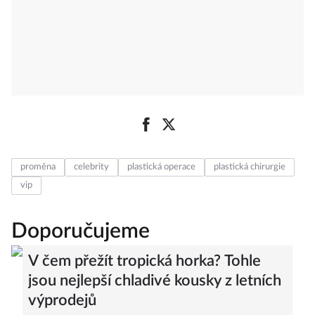
proměna
celebrity
plastická operace
plastická chirurgie
vip
Doporučujeme
V čem přežít tropická horka? Tohle
jsou nejlepší chladivé kousky z letních
výprodejů