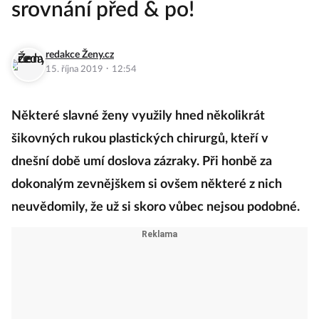
srovnání před & po!
redakce Ženy.cz
·
15. října 2019
12:54
Některé slavné ženy využily hned několikrát
šikovných rukou plastických chirurgů, kteří v
dnešní době umí doslova zázraky. Při honbě za
dokonalým zevnějškem si ovšem některé z nich
neuvědomily, že už si skoro vůbec nejsou podobné.