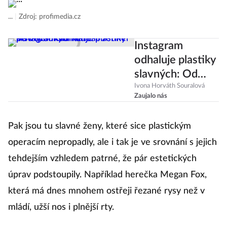
...
|
Zdroj: profimedia.cz
Instagram
odhaluje plastiky
slavných: Od
Kendall Jenner
Ivona Horváth Souralová
Zaujalo nás
po vévodkyni
Kate!
Pak jsou tu slavné ženy, které sice plastickým
operacím nepropadly, ale i tak je ve srovnání s jejich
tehdejším vzhledem patrné, že pár estetických
úprav podstoupily. Například herečka Megan Fox,
která má dnes mnohem ostřeji řezané rysy než v
mládí, užší nos i plnější rty.