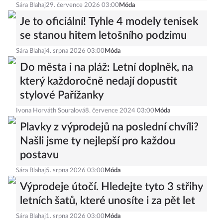
Sára Blahaj
29. července 2026 03:00
Móda
Je to oficiální! Tyhle 4 modely tenisek
se stanou hitem letošního podzimu
Sára Blahaj
4. srpna 2026 03:00
Móda
Do města i na pláž: Letní doplněk, na
který každoročně nedají dopustit
stylové Pařížanky
Ivona Horváth Souralová
8. července 2024 03:00
Móda
Plavky z výprodejů na poslední chvíli?
Našli jsme ty nejlepší pro každou
postavu
Sára Blahaj
5. srpna 2026 03:00
Móda
Výprodeje útočí. Hledejte tyto 3 střihy
letních šatů, které unosíte i za pět let
Sára Blahaj
1. srpna 2026 03:00
Móda