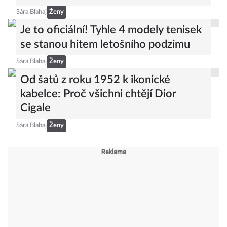
Sára Blahaj
Ženy
Je to oficiální! Tyhle 4 modely tenisek
se stanou hitem letošního podzimu
Sára Blahaj
Ženy
Od šatů z roku 1952 k ikonické
kabelce: Proč všichni chtějí Dior
Cigale
Sára Blahaj
Ženy