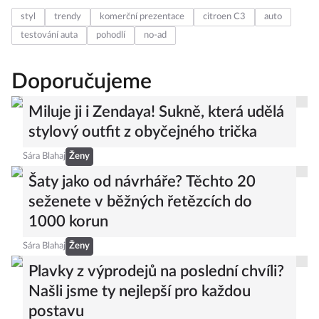
styl
trendy
komerční prezentace
citroen C3
auto
testování auta
pohodlí
no-ad
Doporučujeme
Miluje ji i Zendaya! Sukně, která udělá
stylový outfit z obyčejného trička
Sára Blahaj
Ženy
Šaty jako od návrháře? Těchto 20
seženete v běžných řetězcích do
1000 korun
Sára Blahaj
Ženy
Plavky z výprodejů na poslední chvíli?
Našli jsme ty nejlepší pro každou
postavu