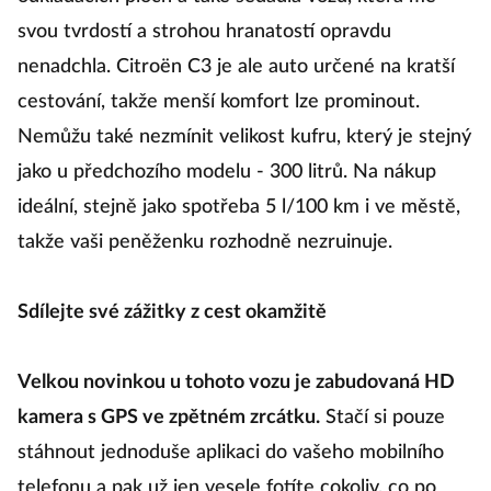
svou tvrdostí a strohou hranatostí opravdu
nenadchla. Citroën C3 je ale auto určené na kratší
cestování, takže menší komfort lze prominout.
Nemůžu také nezmínit velikost kufru, který je stejný
jako u předchozího modelu - 300 litrů. Na nákup
ideální, stejně jako spotřeba 5 l/100 km i ve městě,
takže vaši peněženku rozhodně nezruinuje.
Sdílejte své zážitky z cest okamžitě
Velkou novinkou u tohoto vozu je zabudovaná HD
kamera s GPS ve zpětném zrcátku.
Stačí si pouze
stáhnout jednoduše aplikaci do vašeho mobilního
telefonu a pak už jen vesele fotíte cokoliv, co po