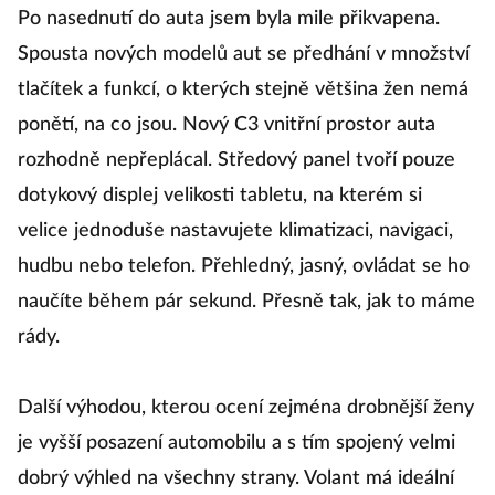
Po nasednutí do auta jsem byla mile přikvapena.
Spousta nových modelů aut se předhání v množství
tlačítek a funkcí, o kterých stejně většina žen nemá
ponětí, na co jsou. Nový C3 vnitřní prostor auta
rozhodně nepřeplácal. Středový panel tvoří pouze
dotykový displej velikosti tabletu, na kterém si
velice jednoduše nastavujete klimatizaci, navigaci,
hudbu nebo telefon. Přehledný, jasný, ovládat se ho
naučíte během pár sekund. Přesně tak, jak to máme
rády.
Další výhodou, kterou ocení zejména drobnější ženy
je vyšší posazení automobilu a s tím spojený velmi
dobrý výhled na všechny strany. Volant má ideální