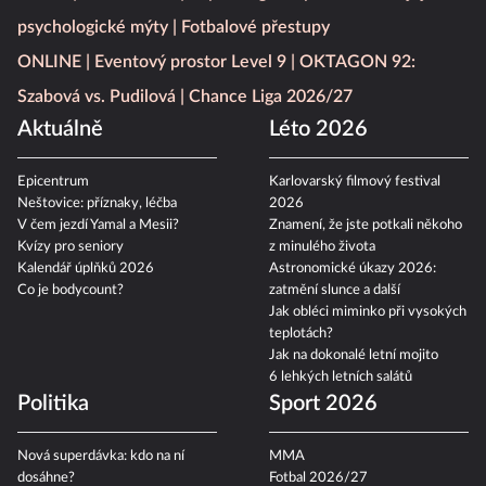
psychologické mýty
Fotbalové přestupy
ONLINE
Eventový prostor Level 9
OKTAGON 92:
Szabová vs. Pudilová
Chance Liga 2026/27
Aktuálně
Léto 2026
Epicentrum
Karlovarský filmový festival
Neštovice: příznaky, léčba
2026
V čem jezdí Yamal a Mesii?
Znamení, že jste potkali někoho
Kvízy pro seniory
z minulého života
Kalendář úplňků 2026
Astronomické úkazy 2026:
Co je bodycount?
zatmění slunce a další
Jak obléci miminko při vysokých
teplotách?
Jak na dokonalé letní mojito
6 lehkých letních salátů
Politika
Sport 2026
Nová superdávka: kdo na ní
MMA
dosáhne?
Fotbal 2026/27