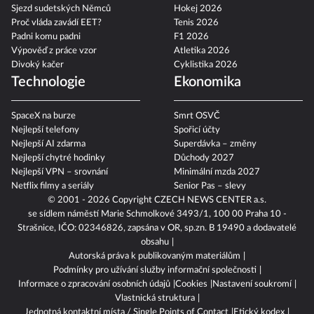
Sjezd sudetských Němců
Hokej 2026
Proč vláda zavádí EET?
Tenis 2026
Padni komu padni
F1 2026
Výpověď z práce vzor
Atletika 2026
Divoký kačer
Cyklistika 2026
Technologie
Ekonomika
SpaceX na burze
Smrt OSVČ
Nejlepší telefony
Spořicí účty
Nejlepší AI zdarma
Superdávka – změny
Nejlepší chytré hodinky
Důchody 2027
Nejlepší VPN – srovnání
Minimální mzda 2027
Netflix filmy a seriály
Senior Pas – slevy
© 2001 - 2026 Copyright
CZECH NEWS CENTER a.s.
se sídlem náměstí Marie Schmolkové 3493/1, 100 00 Praha 10 -
Strašnice, IČO: 02346826, zapsána v OR, sp.zn. B 19490 a dodavatelé
obsahu
Autorská práva k publikovaným materiálům
Podmínky pro užívání služby informační společnosti
Informace o zpracování osobních údajů
Cookies
Nastavení soukromí
Vlastnická struktura
Jednotná kontaktní místa / Single Points of Contact
Etický kodex