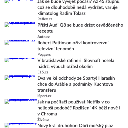
Jak se bude vyvíjet počasí? Až 45 stupňů,
což se dlouhodobě nedá vydržet, varuje
klimatolog Radim Tolasz
Reflex.cz
Příští Audi Q8 se bude držet osvědčeného
receptu
Auto.cz
Robert Pattinson oživí kontroverzní
televizní fenomén
Poggers
V bratislavské rafinerii Slovnaft hořela
nádrž, výbuch otřásl okolím
E15.cz
Dva velké odchody ze Sparty! Haraslín
chce do Arábie a podmínky Kuchtova
transferu
iSport.cz
Jak na počítači používat Netflix v co
nejlepší podobě? Rozlišení 4K běží nově i
v Chromu
Živě.cz
Nový král druhohor: Obří mořský plaz