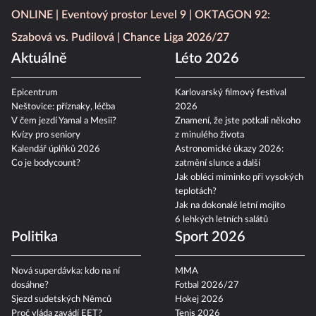
ONLINE
Eventový prostor Level 9
OKTAGON 92:
Szabová vs. Pudilová
Chance Liga 2026/27
Aktuálně
Léto 2026
Epicentrum
Karlovarský filmový festival
Neštovice: příznaky, léčba
2026
V čem jezdí Yamal a Mesii?
Znamení, že jste potkali někoho
Kvízy pro seniory
z minulého života
Kalendář úplňků 2026
Astronomické úkazy 2026:
Co je bodycount?
zatmění slunce a další
Jak obléci miminko při vysokých
teplotách?
Jak na dokonalé letní mojito
6 lehkých letních salátů
Politika
Sport 2026
Nová superdávka: kdo na ní
MMA
dosáhne?
Fotbal 2026/27
Sjezd sudetských Němců
Hokej 2026
Proč vláda zavádí EET?
Tenis 2026