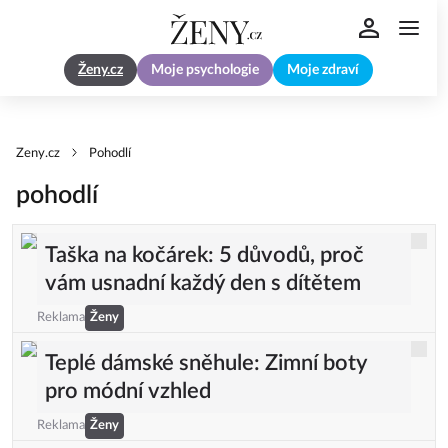
Ženy.cz
Moje psychologie
Moje zdraví
Zeny.cz
Pohodlí
pohodlí
Taška na kočárek: 5 důvodů, proč
vám usnadní každý den s dítětem
Reklama
Ženy
Teplé dámské sněhule: Zimní boty
pro módní vzhled
Reklama
Ženy