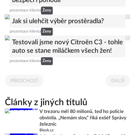
bezpečí i pohodlí
prezentace klienta
Ženy
Jak si ulehčit výběr prostěradla?
prezentace klienta
Ženy
Testovali jsme nový Citroën C3 - tohle
auto se stane miláčkem všech žen!
prezentace klienta
Ženy
PŘEDCHOZÍ
DALŠÍ
Články z jiných titulů
V trezoru měl 80 milionů, teď ho policie
obvinila. „Nemám slov,“ říká exšéf Správy
železnic
Blesk.cz