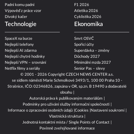
Padni komu padni
F1 2026
Výpověď z práce vzor
Atletika 2026
Divoký kačer
Cyklistika 2026
Technologie
Ekonomika
SpaceX na burze
Smrt OSVČ
Nejlepší telefony
Spořicí účty
Nejlepší AI zdarma
Superdávka – změny
Nejlepší chytré hodinky
Důchody 2027
Nejlepší VPN – srovnání
Minimální mzda 2027
Netflix filmy a seriály
Senior Pas – slevy
© 2001 - 2026 Copyright
CZECH NEWS CENTER a.s.
se sídlem náměstí Marie Schmolkové 3493/1, 100 00 Praha 10 -
Strašnice, IČO: 02346826, zapsána v OR, sp.zn. B 19490 a dodavatelé
obsahu
Autorská práva k publikovaným materiálům
Podmínky pro užívání služby informační společnosti
Informace o zpracování osobních údajů
Cookies
Nastavení soukromí
Vlastnická struktura
Jednotná kontaktní místa / Single Points of Contact
Povinně zveřejňované informace