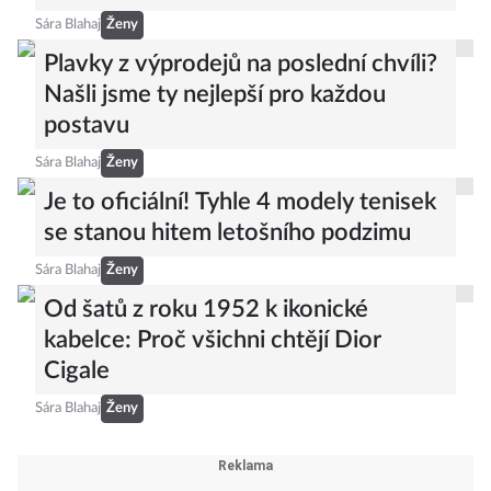
Sára Blahaj
Ženy
Plavky z výprodejů na poslední chvíli?
Našli jsme ty nejlepší pro každou
postavu
Sára Blahaj
Ženy
Je to oficiální! Tyhle 4 modely tenisek
se stanou hitem letošního podzimu
Sára Blahaj
Ženy
Od šatů z roku 1952 k ikonické
kabelce: Proč všichni chtějí Dior
Cigale
Sára Blahaj
Ženy