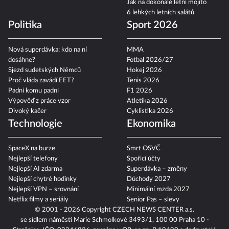
Jak na dokonalé letní mojito
6 lehkých letních salátů
Politika
Sport 2026
Nová superdávka: kdo na ní
MMA
dosáhne?
Fotbal 2026/27
Sjezd sudetských Němců
Hokej 2026
Proč vláda zavádí EET?
Tenis 2026
Padni komu padni
F1 2026
Výpověď z práce vzor
Atletika 2026
Divoký kačer
Cyklistika 2026
Technologie
Ekonomika
SpaceX na burze
Smrt OSVČ
Nejlepší telefony
Spořicí účty
Nejlepší AI zdarma
Superdávka – změny
Nejlepší chytré hodinky
Důchody 2027
Nejlepší VPN – srovnání
Minimální mzda 2027
Netflix filmy a seriály
Senior Pas – slevy
© 2001 - 2026 Copyright
CZECH NEWS CENTER a.s.
se sídlem náměstí Marie Schmolkové 3493/1, 100 00 Praha 10 -