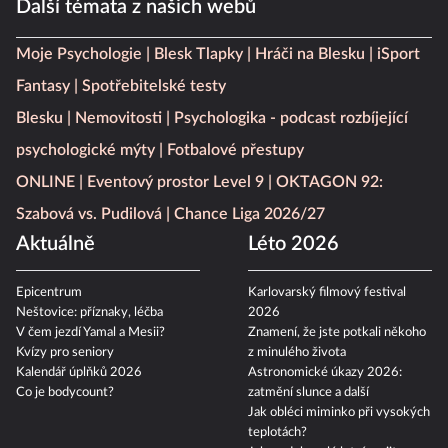
Další témata z našich webů
Moje Psychologie
Blesk Tlapky
Hráči na Blesku
iSport
Fantasy
Spotřebitelské testy
Blesku
Nemovitosti
Psychologika - podcast rozbíjející
psychologické mýty
Fotbalové přestupy
ONLINE
Eventový prostor Level 9
OKTAGON 92:
Szabová vs. Pudilová
Chance Liga 2026/27
Aktuálně
Léto 2026
Epicentrum
Karlovarský filmový festival
Neštovice: příznaky, léčba
2026
V čem jezdí Yamal a Mesii?
Znamení, že jste potkali někoho
Kvízy pro seniory
z minulého života
Kalendář úplňků 2026
Astronomické úkazy 2026:
Co je bodycount?
zatmění slunce a další
Jak obléci miminko při vysokých
teplotách?