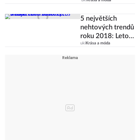
Karmínová i
uki
Krása a móda
inkoustově černá!
5 největších
nehtových trendů
roku 2018: Letos
vládne
uki
Krása a móda
minimalismus!