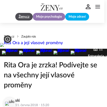
Ženy.cz
Moje psychologie
Moje zdraví
Zeny.cz
Zaujalo nás
11
Fotogalerie
Rita Ora je zrzka! Podívejte se
na všechny její vlasové
proměny
uki
·
11. června 2018
15:20