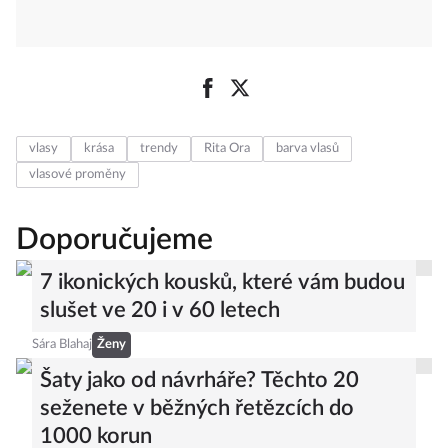
vlasy
krása
trendy
Rita Ora
barva vlasů
vlasové proměny
Doporučujeme
7 ikonických kousků, které vám budou
slušet ve 20 i v 60 letech
Sára Blahaj
Ženy
Šaty jako od návrháře? Těchto 20
seženete v běžných řetězcích do
1000 korun