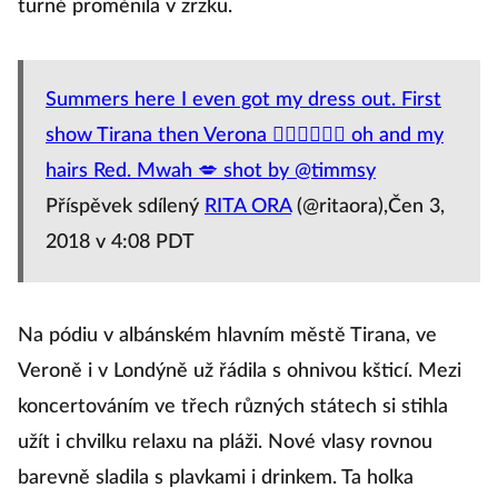
turné proměnila v zrzku.
Summers here I even got my dress out. First
show Tirana then Verona 🙆🏼‍♀️💁🏼‍♀️ oh and my
hairs Red. Mwah 💋 shot by @timmsy
Příspěvek sdílený
RITA ORA
(@ritaora),Čen 3,
2018 v 4:08 PDT
Na pódiu v albánském hlavním městě Tirana, ve
Veroně i v Londýně už řádila s ohnivou kšticí. Mezi
koncertováním ve třech různých státech si stihla
užít i chvilku relaxu na pláži. Nové vlasy rovnou
barevně sladila s plavkami i drinkem. Ta holka