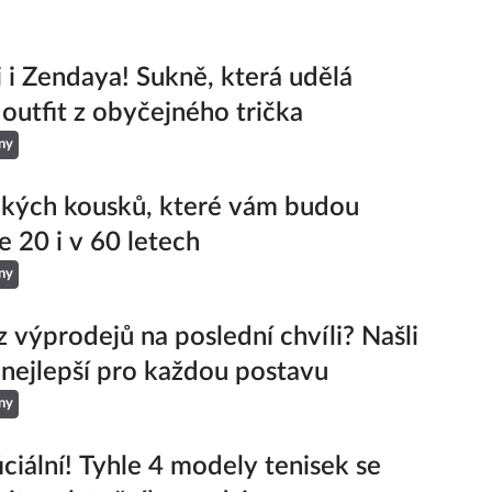
ji i Zendaya! Sukně, která udělá
 outfit z obyčejného trička
ny
ckých kousků, které vám budou
e 20 i v 60 letech
ny
z výprodejů na poslední chvíli? Našli
 nejlepší pro každou postavu
ny
iciální! Tyhle 4 modely tenisek se