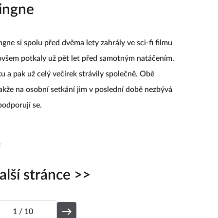
ingne
e si spolu před dvěma lety zahrály ve sci-fi filmu
e ovšem potkaly už pět let před samotným natáčením.
ku a pak už celý večírek strávily společně. Obě
takže na osobní setkání jim v poslední době nezbývá
 podporují se.
z
alší stránce >>
1
/ 10