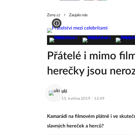
Zeny.cz
Zaujalo nás
Přátelé i mimo film
herečky jsou nero
uki
·
15. května 2019
12:49
Kamarádi na filmovém plátně i ve skutečn
slavných hereček a herců?