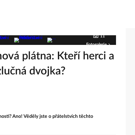
11
Fotogalerie
ová plátna: Kteří herci a
zlučná dvojka?
osti? Ano! Věděly jste o přátelstvích těchto