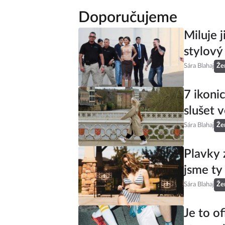
Doporučujeme
Miluje 
stylový
Sára Blahaj
Že
7 ikoni
slušet v
Sára Blahaj
Že
Plavky 
jsme ty
Sára Blahaj
Že
Je to of