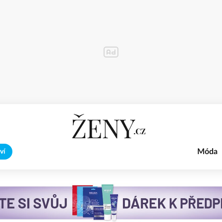
Móda
ví