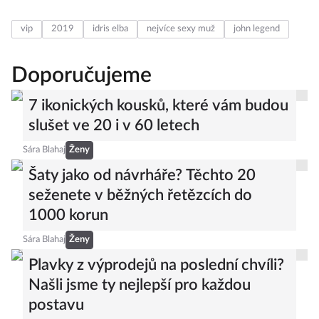
vip
2019
idris elba
nejvíce sexy muž
john legend
Doporučujeme
7 ikonických kousků, které vám budou
slušet ve 20 i v 60 letech
Sára Blahaj
Ženy
Šaty jako od návrháře? Těchto 20
seženete v běžných řetězcích do
1000 korun
Sára Blahaj
Ženy
Plavky z výprodejů na poslední chvíli?
Našli jsme ty nejlepší pro každou
postavu