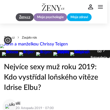
Ženy.cz
Moje psychologie
Moje zdraví
Zeny.cz
Zaujalo nás
7
Fotogalerie
Nejvíce sexy muž roku 2019:
Kdo vystřídal loňského vítěze
Idrise Elbu?
uki