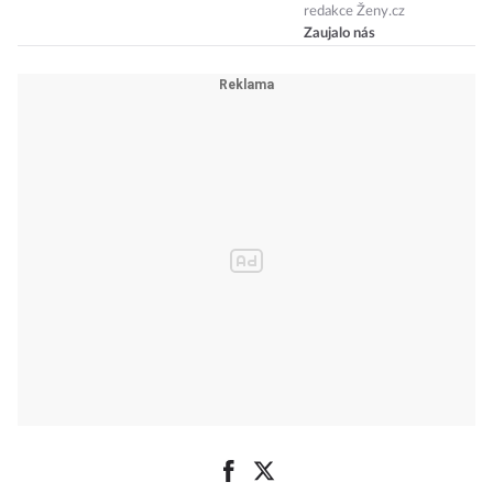
Kteří slavní
muži vypadají
redakce Ženy.cz
Zaujalo nás
ve stejném
věku také
skvěle?