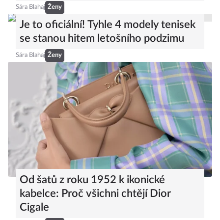
Sára Blahaj
Ženy
Je to oficiální! Tyhle 4 modely tenisek
se stanou hitem letošního podzimu
Sára Blahaj
Ženy
Od šatů z roku 1952 k ikonické
kabelce: Proč všichni chtějí Dior
Cigale