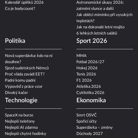
Kvízy pro seniory
z minulého života
Kalendář úplňků 2026
Astronomické úkazy 2026:
Co je bodycount?
zatmění slunce a další
Jak obléci miminko při vysokých
teplotách?
Jak na dokonalé letní mojito
6 lehkých letních salátů
Politika
Sport 2026
Nová superdávka: kdo na ní
MMA
dosáhne?
Fotbal 2026/27
Sjezd sudetských Němců
Hokej 2026
Proč vláda zavádí EET?
Tenis 2026
Padni komu padni
F1 2026
Výpověď z práce vzor
Atletika 2026
Divoký kačer
Cyklistika 2026
Technologie
Ekonomika
SpaceX na burze
Smrt OSVČ
Nejlepší telefony
Spořicí účty
Nejlepší AI zdarma
Superdávka – změny