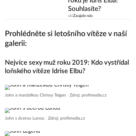
roku je Idris Elba!
Souhlasíte?
uki
Zaujalo nás
Prohlédněte si letošního vítěze v naší
galerii:
Nejvíce sexy muž roku 2019: Kdo vystřídal
loňského vítěze Idrise Elbu?
John a manželkou Chrissy Teigen
|
Zdroj: profimedia.cz
John s dcerou Lunou
|
Zdroj: profimedia.cz