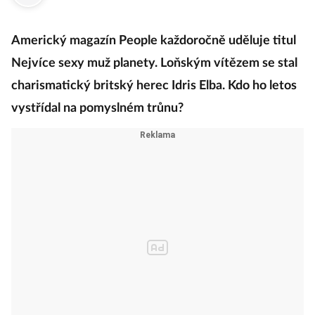
·
20. listopadu 2019
07:00
Americký magazín People každoročně uděluje titul
Nejvíce sexy muž planety. Loňským vítězem se stal
charismatický britský herec Idris Elba. Kdo ho letos
vystřídal na pomyslném trůnu?