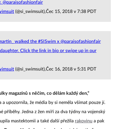
. @paraisofashionfair
wimsuit
(@si_swimsuit),Čec 15, 2018 v 7:38 PDT
martin_ walked the #SISwim x @paraisofashionfair
ughter. Click the link in bio or swipe up in our
wimsuit
(@si_swimsuit),Čec 16, 2018 v 5:31 PDT
tulky magazínů s něčím, co dělám každý den,“
 upozornila, že média by si neměla všímat pouze jí.
iné příběhy. Jedna z žen míří za dva týdny na vojenský
toupila mastektomii a také další přežila
rakovinu
a pak