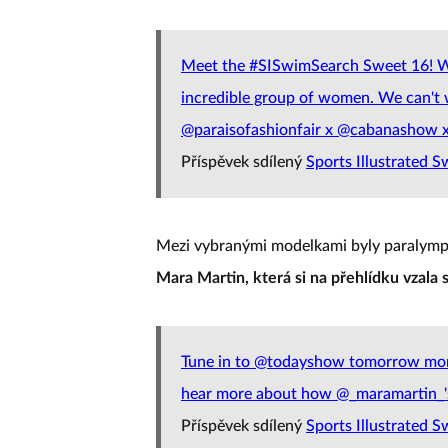
Meet the #SISwimSearch Sweet 16! We
incredible group of women. We can't 
@paraisofashionfair x @cabanashow x
Příspěvek sdílený
Sports Illustrated S
Mezi vybranými modelkami byly paralymp
Mara Martin, která si na přehlídku vzala
Tune in to @todayshow tomorrow morn
hear more about how @_maramartin_'
Příspěvek sdílený
Sports Illustrated S