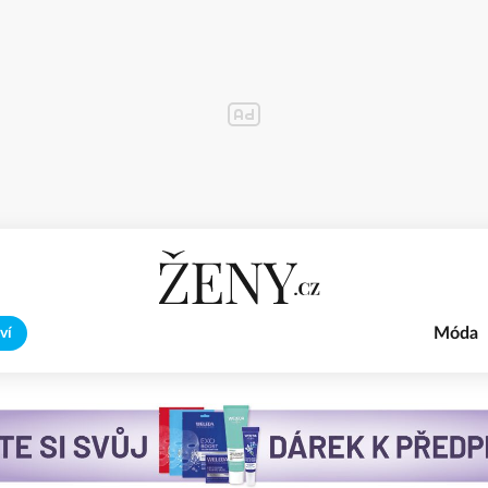
Móda
ví