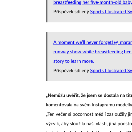
breastfeeding her five-month-old baby
Příspěvek sdílený
Sports Illustrated S
A moment we’ll never forget! @_mara
runway show while breastfeeding her da
story to learn more.
Příspěvek sdílený
Sports Illustrated S
„Nemůžu uvěřit, že jsem se dostala na ti
komentovala na svém Instagramu modelka a
„Ten večer si pozornost médií zasloužily j
výcvik, aby sloužila naší vlasti, jiná pods