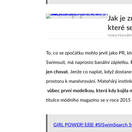
Jak je 
které s
Ivona Horváth
To, co se zpočátku mohlo jevit jako PR, kt
Swimsuit, má naprosto banální zápletku.
jen chovat.
Jenže co naplat, když dostane 
prostoru k manévrování. Mateřský instinkt
vůbec první modelkou, která kdy kojila
titulce módního magazínu se v roce 2015 s
GIRL POWER! 🙌🏼 #SISwimSearch Swe