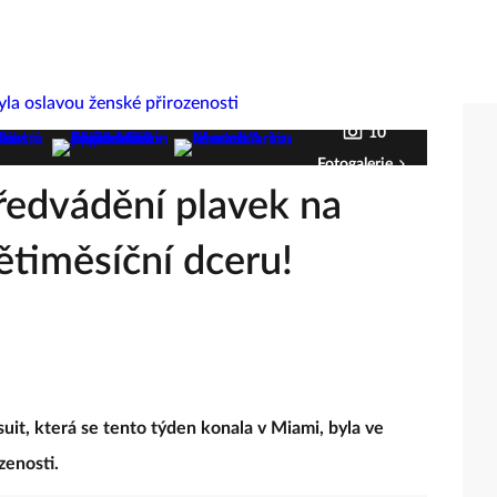
10
Fotogalerie
edvádění plavek na
ětiměsíční dceru!
uit, která se tento týden konala v Miami, byla ve
zenosti.