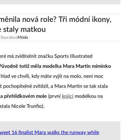
změnila nová role? Tři módní ikony,
e staly matkou
 Souralová
Móda
eré má zviditelnit značku Sports Illustrated
Původně totiž měla modelka Mara Martin miminko
hlad ve chvíli, kdy máte vyjít na molo, není moc
 pochopitelně zvítězil, a Mara Martin se tak stala
 na přehlídkovém mole
(první
kojící
modelkou na
tala Nicole Trunfio).
et 16 finalist Mara walks the runway while