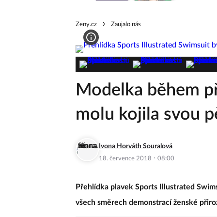
Zeny.cz
Zaujalo nás
Modelka během př
molu kojila svou p
Ivona Horváth Souralová
·
18. července 2018
08:00
Přehlídka plavek Sports Illustrated Swims
všech směrech demonstrací ženské přiro