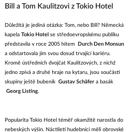
Bill a Tom Kaulitzovi z Tokio Hotel
S
Důležitá je jediná otázka: Tom, nebo Bill? Německá
A
kapela
Tokio Hotel
se středoevropskému publiku
S
představila v roce 2005 hitem
Durch Den Monsun
z 
a odstartovala jím svou dosud trvající kariéru.
pu
Kromě ústředních dvojčat Kaulitzových, z nichž
č
jedno zpívá a druhé hraje na kytaru, jsou součástí
s
skupiny ještě bubeník
Gustav Schäfer
a basák
do
Georg Listing
.
šk
s
S
pr
Popularita Tokio Hotel téměř okamžitě narostla do
ni
nebeských výšin. Náctiletí hudebníci měli obrovské