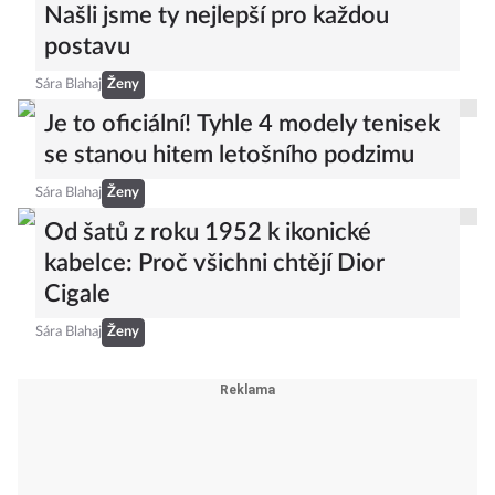
Našli jsme ty nejlepší pro každou
postavu
Sára Blahaj
Ženy
Je to oficiální! Tyhle 4 modely tenisek
se stanou hitem letošního podzimu
Sára Blahaj
Ženy
Od šatů z roku 1952 k ikonické
kabelce: Proč všichni chtějí Dior
Cigale
Sára Blahaj
Ženy