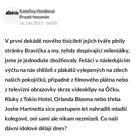
Kateřina Horáková
Prostě fenomén
·
16. září 2023
06:00
V první dekádě nového tisíciletí jejich tváře plnily
stránky Bravíčka a my, tehdy dospívající mileniálky,
jsme je jednoduše zbožňovaly. Fešáci v následujícím
výčtu na nás shlíželi z plakátů vylepených na zdech
našich pokojíčků, případně z filmového plátna nebo
z televizní obrazovky skrze videoklipy na Óčku.
Kluky z Tokio Hotel, Orlanda Blooma nebo třeba
Joshe Hartnetta sice postupem let nahradili mladší
kolegové, oni sami ale nikam nezmizeli. Co naši
dávní idolové dělají dnes?