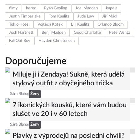
filmy
herec
Ryan Gosling
Joel Madden
kapela
Justin Timberlake
Tom Kaulitz
Jude Law
Jiří Mádl
Tokio Hotel
Vojtěch Kotek
Bill Kaulitz
Orlando Bloom
Josh Hartnett
Benji Madden
Good Charlotte
Pete Wentz
Fall Out Boy
Hayden Christensen
Doporučujeme
Miluje ji i Zendaya! Sukně, která udělá
stylový outfit z obyčejného trička
Sára Blahaj
Ženy
7 ikonických kousků, které vám budou
slušet ve 20 i v 60 letech
Sára Blahaj
Ženy
Plavky z výprodejů na poslední chvíli?