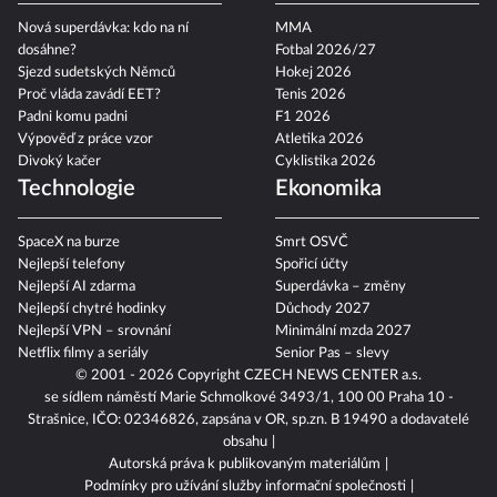
Nová superdávka: kdo na ní
MMA
dosáhne?
Fotbal 2026/27
Sjezd sudetských Němců
Hokej 2026
Proč vláda zavádí EET?
Tenis 2026
Padni komu padni
F1 2026
Výpověď z práce vzor
Atletika 2026
Divoký kačer
Cyklistika 2026
Technologie
Ekonomika
SpaceX na burze
Smrt OSVČ
Nejlepší telefony
Spořicí účty
Nejlepší AI zdarma
Superdávka – změny
Nejlepší chytré hodinky
Důchody 2027
Nejlepší VPN – srovnání
Minimální mzda 2027
Netflix filmy a seriály
Senior Pas – slevy
© 2001 - 2026 Copyright
CZECH NEWS CENTER a.s.
se sídlem náměstí Marie Schmolkové 3493/1, 100 00 Praha 10 -
Strašnice, IČO: 02346826, zapsána v OR, sp.zn. B 19490 a dodavatelé
obsahu
Autorská práva k publikovaným materiálům
Podmínky pro užívání služby informační společnosti