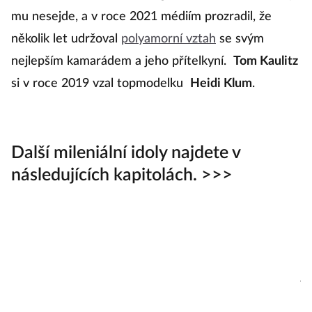
i
mu nesejde, a v roce 2021 médiím prozradil, že
několik let udržoval
polyamorní vztah
se svým
nejlepším kamarádem a jeho přítelkyní.
Tom Kaulitz
K
si v roce 2019 vzal topmodelku
Heidi Klum
.
d
M
s
Další mileniální idoly najdete v
si
následujících kapitolách. >>>
h
k
id
k
j
T