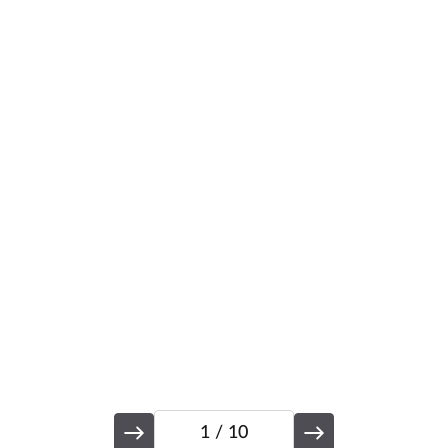
p
2
1
/ 10