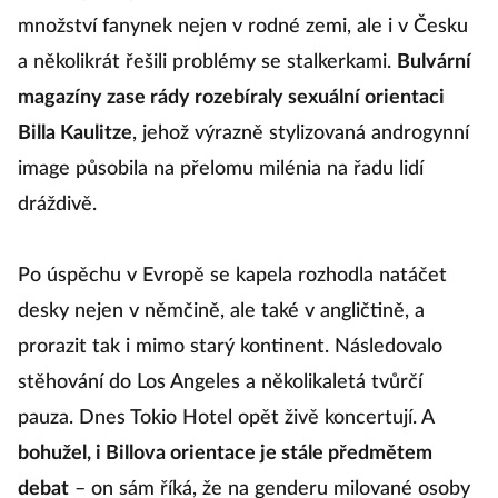
množství fanynek nejen v rodné zemi, ale i v Česku
a několikrát řešili problémy se stalkerkami.
Bulvární
Vo
magazíny zase rády rozebíraly sexuální orientaci
te
Fa
Billa Kaulitze
, jehož výrazně stylizovaná androgynní
image působila na přelomu milénia na řadu lidí
M
dráždivě.
ik
2
Po úspěchu v Evropě se kapela rozhodla natáčet
s
desky nejen v němčině, ale také v angličtině, a
p
prorazit tak i mimo starý kontinent. Následovalo
k
stěhování do Los Angeles a několikaletá tvůrčí
s
pauza. Dnes Tokio Hotel opět živě koncertují. A
(
bohužel, i Billova orientace je stále předmětem
tř
debat
– on sám říká, že na genderu milované osoby