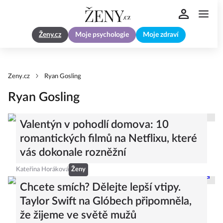
Ženy.cz
Moje psychologie
Moje zdraví
Zeny.cz
Ryan Gosling
Ryan Gosling
Valentýn v pohodlí domova: 10
romantických filmů na Netflixu, které
vás dokonale rozněžní
Kateřina Horáková
Ženy
Chcete smích? Dělejte lepší vtipy.
Taylor Swift na Glóbech připomněla,
že žijeme ve světě mužů