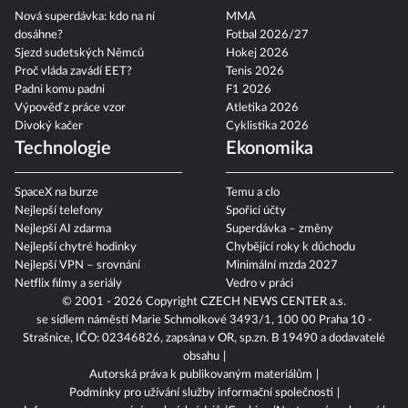
Nová superdávka: kdo na ní
MMA
dosáhne?
Fotbal 2026/27
Sjezd sudetských Němců
Hokej 2026
Proč vláda zavádí EET?
Tenis 2026
Padni komu padni
F1 2026
Výpověď z práce vzor
Atletika 2026
Divoký kačer
Cyklistika 2026
Technologie
Ekonomika
SpaceX na burze
Temu a clo
Nejlepší telefony
Spořicí účty
Nejlepší AI zdarma
Superdávka – změny
Nejlepší chytré hodinky
Chybějící roky k důchodu
Nejlepší VPN – srovnání
Minimální mzda 2027
Netflix filmy a seriály
Vedro v práci
© 2001 - 2026 Copyright
CZECH NEWS CENTER a.s.
se sídlem náměstí Marie Schmolkové 3493/1, 100 00 Praha 10 -
Strašnice, IČO: 02346826, zapsána v OR, sp.zn. B 19490 a dodavatelé
obsahu
Autorská práva k publikovaným materiálům
Podmínky pro užívání služby informační společnosti