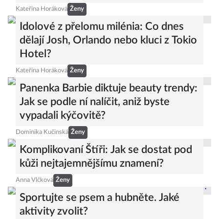
Kateřina Horáková
Ženy
Idolové z přelomu milénia: Co dnes
dělají Josh, Orlando nebo kluci z Tokio
Hotel?
Kateřina Horáková
Ženy
Panenka Barbie diktuje beauty trendy:
Jak se podle ní nalíčit, aniž byste
vypadali kýčovitě?
Dominika Kučinská
Ženy
Komplikovaní Štíři: Jak se dostat pod
kůži nejtajemnějšímu znamení?
Anna Vlčková
Ženy
Sportujte se psem a hubněte. Jaké
aktivity zvolit?