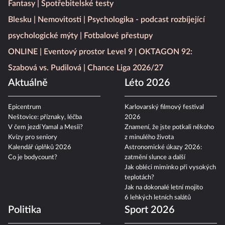
Fantasy
Spotřebitelské testy
Blesku
Nemovitosti
Psychologika - podcast rozbíjející
psychologické mýty
Fotbalové přestupy
ONLINE
Eventový prostor Level 9
OKTAGON 92:
Szabová vs. Pudilová
Chance Liga 2026/27
Aktuálně
Léto 2026
Epicentrum
Karlovarský filmový festival
Neštovice: příznaky, léčba
2026
V čem jezdí Yamal a Mesii?
Znamení, že jste potkali někoho
Kvízy pro seniory
z minulého života
Kalendář úplňků 2026
Astronomické úkazy 2026:
Co je bodycount?
zatmění slunce a další
Jak obléci miminko při vysokých
teplotách?
Jak na dokonalé letní mojito
6 lehkých letních salátů
Politika
Sport 2026