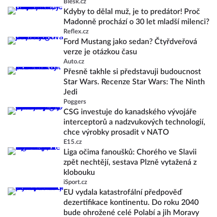
Blesk.cz
Kdyby to dělal muž, je to predátor! Proč
Madonně prochází o 30 let mladší milenci?
Reflex.cz
Ford Mustang jako sedan? Čtyřdveřová
verze je otázkou času
Auto.cz
Přesně takhle si představuji budoucnost
Star Wars. Recenze Star Wars: The Ninth
Jedi
Poggers
CSG investuje do kanadského vývojáře
interceptorů a nadzvukových technologií,
chce výrobky prosadit v NATO
E15.cz
Liga očima fanoušků: Chorého ve Slavii
zpět nechtějí, sestava Plzně vytažená z
klobouku
iSport.cz
EU vydala katastrofální předpověď
dezertifikace kontinentu. Do roku 2040
bude ohrožené celé Polabí a jih Moravy