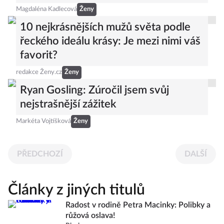
Magdaléna Kadlecová
Ženy
10 nejkrásnějších mužů světa podle
řeckého ideálu krásy: Je mezi nimi váš
favorit?
redakce Ženy.cz
Ženy
Ryan Gosling: Zúročil jsem svůj
nejstrašnější zážitek
Markéta Vojtíšková
Ženy
PŘEDCHOZÍ
DALŠÍ
Články z jiných titulů
Radost v rodině Petra Macinky: Polibky a
růžová oslava!