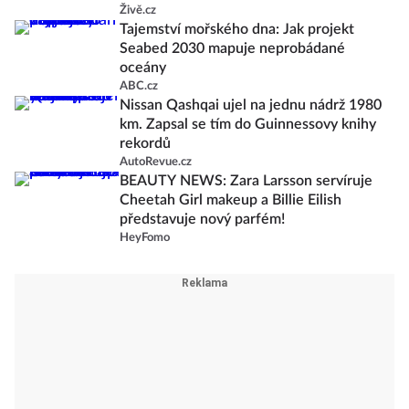
Živě.cz
Tajemství mořského dna: Jak projekt
Seabed 2030 mapuje neprobádané
oceány
ABC.cz
Nissan Qashqai ujel na jednu nádrž 1980
km. Zapsal se tím do Guinnessovy knihy
rekordů
AutoRevue.cz
BEAUTY NEWS: Zara Larsson servíruje
Cheetah Girl makeup a Billie Eilish
představuje nový parfém!
HeyFomo