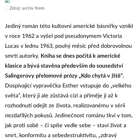
.
|
Zdroj: archiv firem
Jediný román této kultovní americké básnířky vznikl
v roce 1962 a vyšel pod pseudonymem Victoria
Lucas v lednu 1963, pouhý měsíc před dobrovolnou
smrtí autorky.
Kniha se dnes počítá k americké
klasice a bývá stavěna především do sousedství
Salingerovy přelomové prózy „Kdo chytá v žitě“.
Dospívající vypravěčka Esther vstupuje do „velkého
světa“, který jí ale zůstává cizí a přiměje ji až k
rozhodnutí odejít ze života, realizovanému v sérii
nezdařilých pokusů. Jedinečnost románu tkví v tom,
jak proti sobě – či spíše vedle sebe – staví život a
smrt, konformitu a sebedestruktivitu, „zdravý