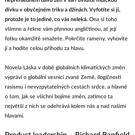
nepřehledném davu žen v sárí uvidíte indickou
dívku v obyčejném triku a džínách. Vyfotíte si ji,
protože je to jediné, co vás neleká.
Ona si toho
všimne a řekne vám plynnou angličtinou, ať její
fotku okamžitě smažete. Pokrčíte rameny, vyhovíte
jí a hodíte celou příhodu za hlavu.
Novela Láska v době globálních klimatických změn
vypráví o globální vesnici zvané Země, ilogičnosti
rasismu i nevyzpytatelných cestách srdce, a hlavně
o tom, jak se všichni bojíme změn, zatímco ta
největší z nich se odehrává kolem nás a nad našimi
hlavami.