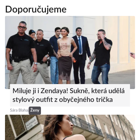
Doporučujeme
Miluje ji i Zendaya! Sukně, která udělá
stylový outfit z obyčejného trička
Sára Blahaj
Ženy