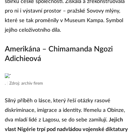
sbírku české společnosti. Získala a zrekonstruovala
pro ni i výstavní prostor – pražské Sovovy mlýny,
které se tak proměnily v Museum Kampa. Symbol
jejího celoživotního díla.
Amerikána – Chimamanda Ngozi
Adichieová
.
|
Zdroj: archiv firem
Silný příběh o lásce, který řeší otázky rasové
diskriminace, imigrace a identity. Ifemelu a Obinze,
dva mladí lidé z Lagosu, se do sebe zamilují.
Jejich
vlast Nigérie trpí pod nadvládou vojenské diktatury