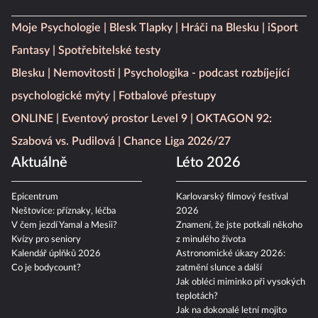
Moje Psychologie
Blesk Tlapky
Hráči na Blesku
iSport
Fantasy
Spotřebitelské testy
Blesku
Nemovitosti
Psychologika - podcast rozbíjející
psychologické mýty
Fotbalové přestupy
ONLINE
Eventový prostor Level 9
OKTAGON 92:
Szabová vs. Pudilová
Chance Liga 2026/27
Aktuálně
Léto 2026
Epicentrum
Karlovarský filmový festival
Neštovice: příznaky, léčba
2026
V čem jezdí Yamal a Mesii?
Znamení, že jste potkali někoho
Kvízy pro seniory
z minulého života
Kalendář úplňků 2026
Astronomické úkazy 2026:
Co je bodycount?
zatmění slunce a další
Jak obléci miminko při vysokých
teplotách?
Jak na dokonalé letní mojito