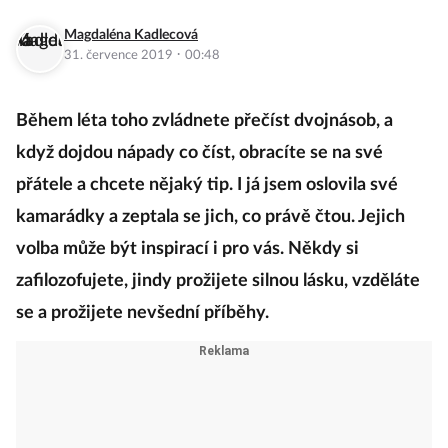
Magdaléna Kadlecová
·
31. července 2019
00:48
Během léta toho zvládnete přečíst dvojnásob, a
když dojdou nápady co číst, obracíte se na své
přátele a chcete nějaký tip. I já jsem oslovila své
kamarádky a zeptala se jich, co právě čtou. Jejich
volba může být inspirací i pro vás. Někdy si
zafilozofujete, jindy prožijete silnou lásku, vzděláte
se a prožijete nevšední příběhy.