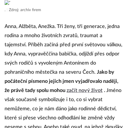
.
|
Zdroj: archiv firem
Anna, Alžběta, Anežka. Tři ženy, tři generace, jedna
rodina a mnoho životních zvratů, traumat a
tajemství. Příběh začíná před první světovou válkou,
kdy Anna, vypravěččina babička, odjíždí přes odpor
svých rodičů s vyvoleným Antonínem do
pohraničního městečka na severu Čech.
Jako by
počáteční písmeno jejich jmen vyjadřovalo naději,
že právě tady spolu mohou
začít nový život
.
Jméno
však současně symbolizuje i to, co si vybrat
nemůžeme, co je nám dáno jako rodinné dědictví,
které si přese všechno odhodlání ke změně vždy
neseme s sebou. Anebo také osud, na jehož zkoušky