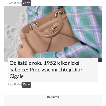
Sára Blahaj
Ženy
Od šatů z roku 1952 k ikonické
kabelce: Proč všichni chtějí Dior
Cigale
Sára Blahaj
Ženy