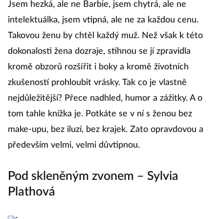
Jsem hezká, ale ne Barbie, jsem chytrá, ale ne
intelektuálka, jsem vtipná, ale ne za každou cenu.
Takovou ženu by chtěl každý muž. Než však k této
dokonalosti žena dozraje, stihnou se jí zpravidla
kromě obzorů rozšířit i boky a kromě životních
zkušeností prohloubit vrásky. Tak co je vlastně
nejdůležitější? Přece nadhled, humor a zážitky. A o
tom tahle knížka je. Potkáte se v ní s ženou bez
make-upu, bez iluzí, bez krajek. Zato opravdovou a
především velmi, velmi důvtipnou.
Pod skleněným zvonem – Sylvia
Plathová