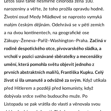
Letos slaví tahle nesmírně činorodá žena 100.
narozeniny a věřte, že toho prožila opravdu hodně.
Životní osud Medy Mládkové se naprosto vymyká
malým českým dějinám. Odehrává se v pěti zemích
a na dvou kontinentech, na geografické ose
Zákupy–Ženeva–Paříž–Washington–Praha.
Začíná v
rodině despotického otce, pivovarského sládka, a
vrcholí v pozici uznávané sběratelky a mecenášky
umění, která pomohla světu objevit jednoho z
prvních abstraktních malířů, Františka Kupku. Celý
život si šla umanutě a odvážně za svým.
Když utíkala
před Hitlerem a později před komunisty, když
dobývala srdce svého budoucího muže. Po
Listopadu se pak vrátila do vlasti a věnovala svou