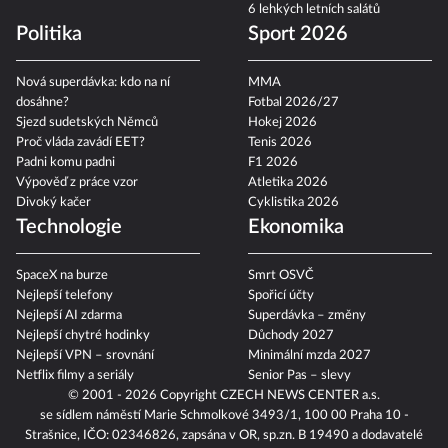
6 lehkých letních salátů
Politika
Sport 2026
Nová superdávka: kdo na ní
MMA
dosáhne?
Fotbal 2026/27
Sjezd sudetských Němců
Hokej 2026
Proč vláda zavádí EET?
Tenis 2026
Padni komu padni
F1 2026
Výpověď z práce vzor
Atletika 2026
Divoký kačer
Cyklistika 2026
Technologie
Ekonomika
SpaceX na burze
Smrt OSVČ
Nejlepší telefony
Spořicí účty
Nejlepší AI zdarma
Superdávka – změny
Nejlepší chytré hodinky
Důchody 2027
Nejlepší VPN – srovnání
Minimální mzda 2027
Netflix filmy a seriály
Senior Pas – slevy
© 2001 - 2026 Copyright
CZECH NEWS CENTER a.s.
se sídlem náměstí Marie Schmolkové 3493/1, 100 00 Praha 10 -
Strašnice, IČO: 02346826, zapsána v OR, sp.zn. B 19490 a dodavatelé