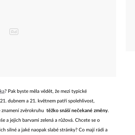
ka
? Pak byste měla vědět, že mezi typické
21. dubnem a 21. květnem patří spolehlivost,
hé znamení zvěrokruhu
těžko snáší nečekané změny
.
uše a jejich barvami zelená a růžová. Chcete se o
ch silné a jaké naopak slabé stránky? Co mají rádi a