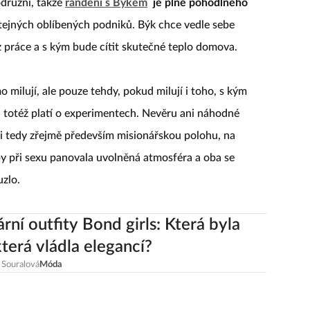
družní, takže
randění s Býkem
je plné pohodlného
tejných oblíbených podniků. Býk chce vedle sebe
z práce a s kým bude cítit skutečné teplo domova.
mo milují, ale pouze tehdy, pokud milují i toho, s kým
a totéž platí o experimentech. Nevěru ani náhodné
imi tedy zřejmě především misionářskou polohu, na
by při sexu panovala uvolněná atmosféra a oba se
uzlo.
rní outfity Bond girls: Která byla
která vládla elegancí?
 Souralová
Móda