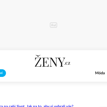
Móda
ví