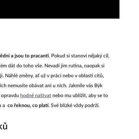
ědní a jsou to pracanti
. Pokud si stanoví nějaký cíl,
blém dát do toho vše. Nevadí jim rutina, naopak si
 Náhlé změny, ať už v práci nebo v oblasti citů,
jich nemusíte obávat ani u nich. Jakmile vás Býk
o opravdu
hodně naštvat
nebo mu ublížit, aby se to
u a
co řeknou, co platí
. Své blízké vždy podrží.
ků