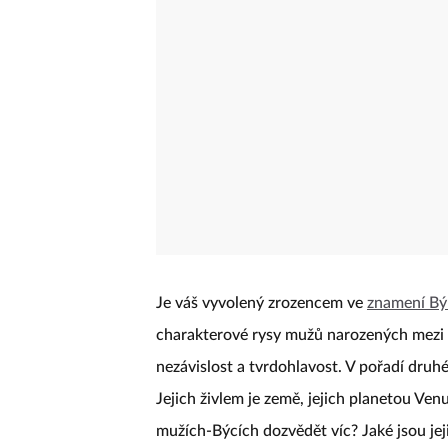
Je váš vyvolený zrozencem ve
znamení Bý
charakterové rysy mužů narozených mezi 
nezávislost a tvrdohlavost. V pořadí dru
Jejich živlem je země, jejich planetou Ven
mužích-Býcích dozvědět víc? Jaké jsou jeji