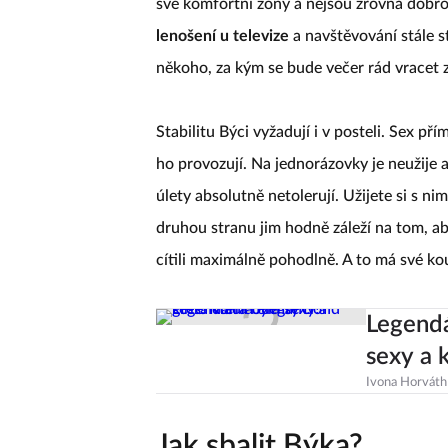
své komfortní zóny a nejsou zrovna dobro
lenošení u televize
a navštěvování stále s
někoho, za kým se bude večer rád vracet 
Stabilitu Býci vyžadují i v posteli. Sex pří
ho provozují. Na jednorázovky je neužije 
úlety absolutně netolerují. Užijete si s n
druhou stranu jim hodně záleží na tom, a
cítili maximálně pohodlně. A to má své ko
Legendá
sexy a 
Ivona Horváth
Jak sbalit Býka?