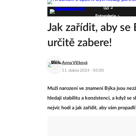
2
Fotogalerie
Jak zařídit, aby se
určitě zabere!
Anna Vlčková
·
11. dubna 2024
05:00
Muži narození ve znamení Býka jsou nezávi
hledají stabilitu a konzistenci, a když se 
nejvíc hodí a jak zařídit, aby vám propadli