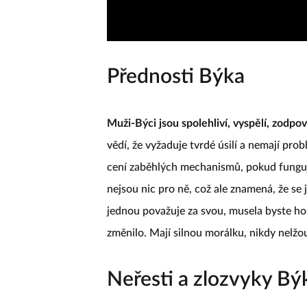
Přednosti Býka
Muži-Býci jsou spolehliví, vyspělí, zodpov
vědí, že vyžaduje tvrdé úsilí a nemají pro
cení zaběhlých mechanismů, pokud fungují.
nejsou nic pro ně, což ale znamená, že se 
jednou považuje za svou, musela byste h
změnilo. Mají silnou morálku, nikdy nelžo
Neřesti a zlozvyky Bý