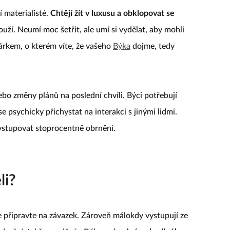
í materialisté.
Chtějí žít v luxusu a obklopovat se
slouží. Neumí moc šetřit, ale umí si vydělat, aby mohli
árkem, o kterém víte, že vašeho
Býka
dojme, tedy
ebo změny plánů na poslední chvíli. Býci potřebují
se psychicky přichystat na interakci s jinými lidmi.
 vstupovat stoprocentně obrnění.
li?
e připravte na závazek. Zároveň málokdy vystupují ze