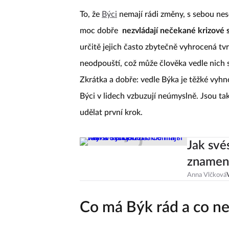
To, že
Býci
nemají rádi změny, s sebou nese
moc dobře
nezvládají nečekané krizové 
určitě jejich často zbytečně vyhrocená t
neodpouští, což může člověka vedle nich 
Zkrátka a dobře: vedle Býka je těžké vyhn
Býci v lidech vzbuzují neúmyslně. Jsou ta
udělat první krok.
Jak své
znamení
Anna Vlčková
Co má Býk rád a co ne