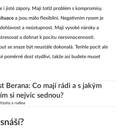
 i jisté zápory. Mají totiž problém s kompromisy,
situace
a jsou málo flexibilní. Negativním rysem je
vrdohlavost a neústupnost. Mají vysoké nároky a
stresovat a dohnat k pocitu nerovnocennosti.
out se snaze být neustále dokonalá. Tenhle pocit ale
ké poměrně dost stydliví, takže asi budete muset
st Berana: Co mají rádi a s jakým
m si nejvíc sednou?
Vztahy a rodina
snáší?