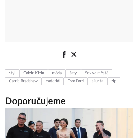
styl
Calvin Klein
móda
šaty
Sex ve městě
Carrie Bradshaw
materiál
Tom Ford
silueta
zip
Doporučujeme