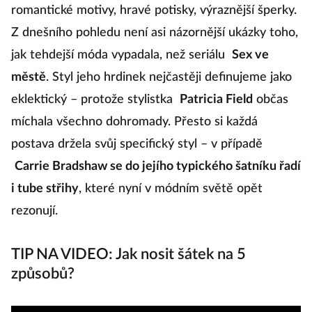
romantické motivy, hravé potisky, výraznější šperky.
Z dnešního pohledu není asi názornější ukázky toho,
jak tehdejší móda vypadala, než seriálu
Sex ve
městě
. Styl jeho hrdinek nejčastěji definujeme jako
eklektický – protože stylistka
Patricia Field
občas
míchala všechno dohromady. Přesto si každá
postava držela svůj specifický styl – v případě
Carrie Bradshaw se do jejího typického šatníku řadí
i tube střihy
, které nyní v módním světě opět
rezonují.
TIP NA VIDEO: Jak nosit šátek na 5
způsobů?