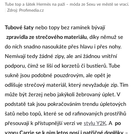
Tube top a šátek Hermès na paži – móda ze Sexu ve městě se vrací.
|
Zdroj: Profimedia.cz
Tubové šaty
nebo topy bez ramínek bývají
zpravidla ze strečového materiálu
, díky němuž se
do nich snadno nasoukáte přes hlavu i přes nohy.
Nemívají tedy žádné zipy, ale ani žádnou vnitřní
podporu, čímž se liší od korzetů či bustierů. Tube
sukně jsou podobné pouzdrovým, ale opět je
odlišuje strečový materiál, který nevyžaduje zip. Tím
může být žerzej nebo jakýkoli žebrovaný úplet. V
podstatě tak jsou pokračováním trendu úpletových
šatů nebo topů, které se od rafinovaných prostřihů
přesouvají k přístupnější verzi ve
stylu Y2K
. A
po
vzoru Carrie se k nim letos nosí i patřičné doplňky
–