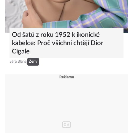
Od šatů z roku 1952 k ikonické
kabelce: Proč všichni chtějí Dior
Cigale
Sára Blahaj
Ženy