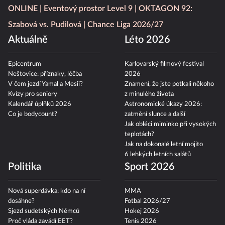
ONLINE
Eventový prostor Level 9
OKTAGON 92:
Szabová vs. Pudilová
Chance Liga 2026/27
Aktuálně
Léto 2026
Epicentrum
Karlovarský filmový festival
Neštovice: příznaky, léčba
2026
V čem jezdí Yamal a Mesii?
Znamení, že jste potkali někoho
Kvízy pro seniory
z minulého života
Kalendář úplňků 2026
Astronomické úkazy 2026:
Co je bodycount?
zatmění slunce a další
Jak obléci miminko při vysokých
teplotách?
Jak na dokonalé letní mojito
6 lehkých letních salátů
Politika
Sport 2026
Nová superdávka: kdo na ní
MMA
dosáhne?
Fotbal 2026/27
Sjezd sudetských Němců
Hokej 2026
Proč vláda zavádí EET?
Tenis 2026