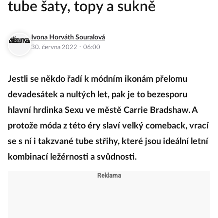
tube šaty, topy a sukně
Ivona Horváth Souralová
·
30. června 2022
06:00
Jestli se někdo řadí k módním ikonám přelomu
devadesátek a nultých let, pak je to bezesporu
hlavní hrdinka Sexu ve městě Carrie Bradshaw. A
protože móda z této éry slaví velký comeback, vrací
se s ní i takzvané tube střihy, které jsou ideální letní
kombinací ležérnosti a svůdnosti.