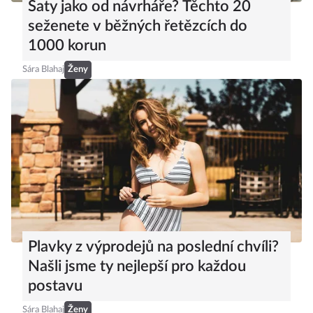
Šaty jako od návrháře? Těchto 20
seženete v běžných řetězcích do
1000 korun
Sára Blahaj
Ženy
Plavky z výprodejů na poslední chvíli?
Našli jsme ty nejlepší pro každou
postavu
Sára Blahaj
Ženy