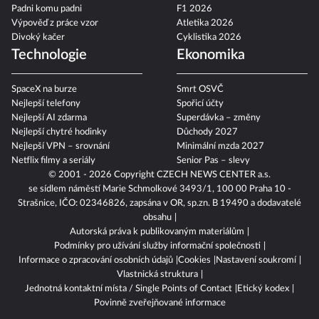
Padni komu padni
F1 2026
Výpověď z práce vzor
Atletika 2026
Divoký kačer
Cyklistika 2026
Technologie
Ekonomika
SpaceX na burze
Smrt OSVČ
Nejlepší telefony
Spořicí účty
Nejlepší AI zdarma
Superdávka – změny
Nejlepší chytré hodinky
Důchody 2027
Nejlepší VPN – srovnání
Minimální mzda 2027
Netflix filmy a seriály
Senior Pas – slevy
© 2001 - 2026 Copyright
CZECH NEWS CENTER a.s.
se sídlem náměstí Marie Schmolkové 3493/1, 100 00 Praha 10 -
Strašnice, IČO: 02346826, zapsána v OR, sp.zn. B 19490 a dodavatelé
obsahu
Autorská práva k publikovaným materiálům
Podmínky pro užívání služby informační společnosti
Informace o zpracování osobních údajů
Cookies
Nastavení soukromí
Vlastnická struktura
Jednotná kontaktní místa / Single Points of Contact
Etický kodex
Povinně zveřejňované informace