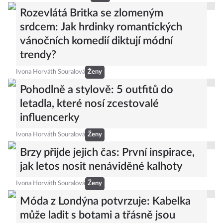
Rozevlátá Britka se zlomeným
srdcem: Jak hrdinky romantických
vánočních komedií diktují módní
trendy?
Ivona Horváth Souralová
Ženy
Pohodlně a stylově: 5 outfitů do
letadla, které nosí zcestovalé
influencerky
Ivona Horváth Souralová
Ženy
Brzy přijde jejich čas: První inspirace,
jak letos nosit nenáviděné kalhoty
Ivona Horváth Souralová
Ženy
Móda z Londýna potvrzuje: Kabelka
může ladit s botami a třásně jsou