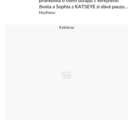
promluvila o svém ústupu z veřejného
života a Sophia z KATSEYE si dává pauzu
od skupiny
HeyFomo