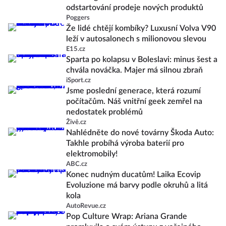
odstartování prodeje nových produktů
Poggers
Že lidé chtějí kombíky? Luxusní Volva V90
leží v autosalonech s milionovou slevou
E15.cz
Sparta po kolapsu v Boleslavi: minus šest a
chvála nováčka. Majer má silnou zbraň
iSport.cz
Jsme poslední generace, která rozumí
počítačům. Náš vnitřní geek zemřel na
nedostatek problémů
Živě.cz
Nahlédněte do nové továrny Škoda Auto:
Takhle probíhá výroba baterií pro
elektromobily!
ABC.cz
Konec nudným ducatům! Laika Ecovip
Evoluzione má barvy podle okruhů a litá
kola
AutoRevue.cz
Pop Culture Wrap: Ariana Grande