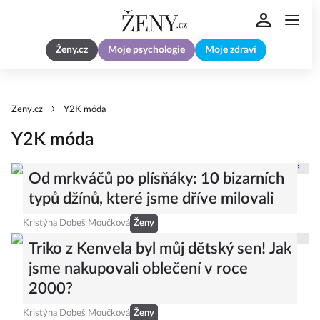
Ženy.cz
Moje psychologie
Moje zdraví
Zeny.cz
Y2K móda
Y2K móda
Od mrkváčů po plísňáky: 10 bizarních
typů džínů, které jsme dříve milovali
Kristýna Dobeš Moučková
Ženy
Triko z Kenvela byl můj dětský sen! Jak
jsme nakupovali oblečení v roce
2000?
Kristýna Dobeš Moučková
Ženy