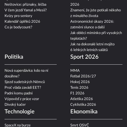
Neštovice: příznaky, léčba
2026
V čem jezdí Yamal a Mesii?
Znamení, že jste potkali někoho
Kvízy pro seniory
z minulého života
Kalendář úplňků 2026
Astronomické úkazy 2026:
Co je bodycount?
zatmění slunce a další
Jak obléci miminko při vysokých
teplotách?
Jak na dokonalé letní mojito
6 lehkých letních salátů
Politika
Sport 2026
Nová superdávka: kdo na ní
MMA
dosáhne?
Fotbal 2026/27
Sjezd sudetských Němců
Hokej 2026
Proč vláda zavádí EET?
Tenis 2026
Padni komu padni
F1 2026
Výpověď z práce vzor
Atletika 2026
Divoký kačer
Cyklistika 2026
Technologie
Ekonomika
SpaceX na burze
Smrt OSVČ