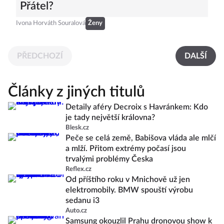
Přátel?
Ivona Horváth Souralová
Ženy
PŘEDCHOZÍ
DALŠÍ
Články z jiných titulů
Detaily aféry Decroix s Havránkem: Kdo
je tady největší královna?
Blesk.cz
Peče se celá země, Babišova vláda ale mlčí
a mlží. Přitom extrémy počasí jsou
trvalými problémy Česka
Reflex.cz
Od příštího roku v Mnichově už jen
elektromobily. BMW spouští výrobu
sedanu i3
Auto.cz
Samsung okouzlil Prahu dronovou show k