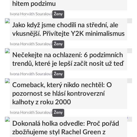
hitem podzimu
Ivona Horváth Souralová
Ženy
Jako když jsme chodili na střední, ale
vkusnější. Přivítejte Y2K minimalismus
Ivona Horváth Souralová
Ženy
Nečekejte na ochlazení: 6 podzimních
trendů, které je lepší začít nosit už teď
Ivona Horváth Souralová
Ženy
Comeback, který nikdo nechtěl: O
pozornost se hlásí kontroverzní
kalhoty z roku 2000
Ivona Horváth Souralová
Ženy
Dokonalá holka odvedle: Proč pořád
zbožňujeme styl Rachel Green z