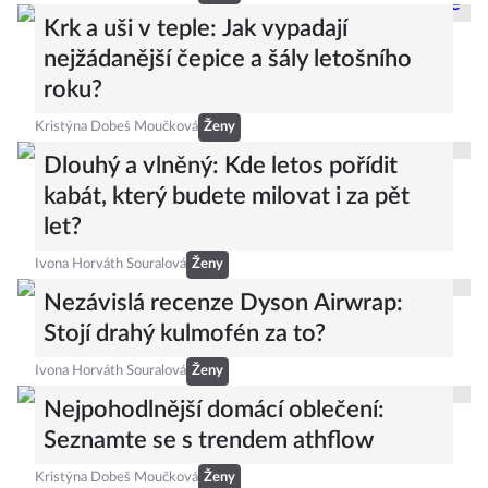
Krk a uši v teple: Jak vypadají
nejžádanější čepice a šály letošního
roku?
Kristýna Dobeš Moučková
Ženy
Dlouhý a vlněný: Kde letos pořídit
kabát, který budete milovat i za pět
let?
Ivona Horváth Souralová
Ženy
Nezávislá recenze Dyson Airwrap:
Stojí drahý kulmofén za to?
Ivona Horváth Souralová
Ženy
Nejpohodlnější domácí oblečení:
Seznamte se s trendem athflow
Kristýna Dobeš Moučková
Ženy