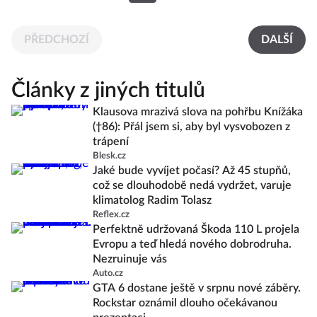
PŘEDCHOZÍ
DALŠÍ
Články z jiných titulů
Klausova mrazivá slova na pohřbu Knížáka
(†86): Přál jsem si, aby byl vysvobozen z
trápení
Blesk.cz
Jaké bude vyvíjet počasí? Až 45 stupňů,
což se dlouhodobě nedá vydržet, varuje
klimatolog Radim Tolasz
Reflex.cz
Perfektně udržovaná Škoda 110 L projela
Evropu a teď hledá nového dobrodruha.
Nezruinuje vás
Auto.cz
GTA 6 dostane ještě v srpnu nové záběry.
Rockstar oznámil dlouho očekávanou