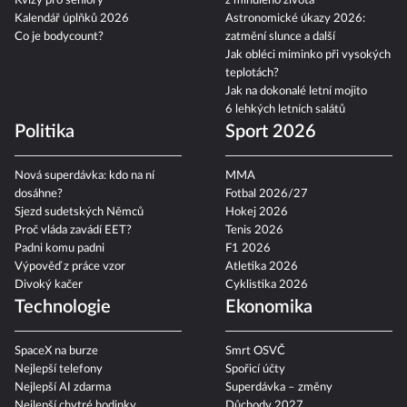
Kvízy pro seniory
z minulého života
Kalendář úplňků 2026
Astronomické úkazy 2026:
Co je bodycount?
zatmění slunce a další
Jak obléci miminko při vysokých
teplotách?
Jak na dokonalé letní mojito
6 lehkých letních salátů
Politika
Sport 2026
Nová superdávka: kdo na ní
MMA
dosáhne?
Fotbal 2026/27
Sjezd sudetských Němců
Hokej 2026
Proč vláda zavádí EET?
Tenis 2026
Padni komu padni
F1 2026
Výpověď z práce vzor
Atletika 2026
Divoký kačer
Cyklistika 2026
Technologie
Ekonomika
SpaceX na burze
Smrt OSVČ
Nejlepší telefony
Spořicí účty
Nejlepší AI zdarma
Superdávka – změny
Nejlepší chytré hodinky
Důchody 2027