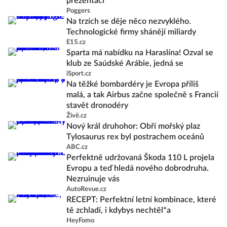
prezentaci
Poggers
Na trzích se děje něco nezvyklého.
Technologické firmy shánějí miliardy
E15.cz
Sparta má nabídku na Haraslína! Ozval se
klub ze Saúdské Arábie, jedná se
iSport.cz
Na těžké bombardéry je Evropa příliš
malá, a tak Airbus začne společně s Francií
stavět dronodéry
Živě.cz
Nový král druhohor: Obří mořský plaz
Tylosaurus rex byl postrachem oceánů
ABC.cz
Perfektně udržovaná Škoda 110 L projela
Evropu a teď hledá nového dobrodruha.
Nezruinuje vás
AutoRevue.cz
RECEPT: Perfektní letní kombinace, které
tě zchladí, i kdybys nechtěl*a
HeyFomo