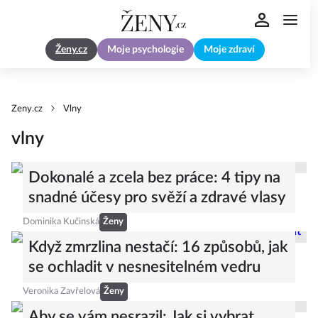
Ženy.cz
Moje psychologie
Moje zdraví
Zeny.cz
Vlny
vlny
Dokonalé a zcela bez práce: 4 tipy na
snadné účesy pro svěží a zdravé vlasy
Dominika Kučinská
Ženy
Když zmrzlina nestačí: 16 způsobů, jak
se ochladit v nesnesitelném vedru
Veronika Zavřelová
Ženy
Aby se vám nesrazil: Jak si vybrat