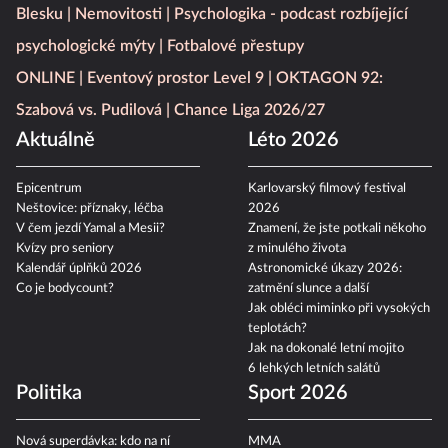
Blesku
Nemovitosti
Psychologika - podcast rozbíjející
psychologické mýty
Fotbalové přestupy
ONLINE
Eventový prostor Level 9
OKTAGON 92:
Szabová vs. Pudilová
Chance Liga 2026/27
Aktuálně
Léto 2026
Epicentrum
Karlovarský filmový festival
Neštovice: příznaky, léčba
2026
V čem jezdí Yamal a Mesii?
Znamení, že jste potkali někoho
Kvízy pro seniory
z minulého života
Kalendář úplňků 2026
Astronomické úkazy 2026:
Co je bodycount?
zatmění slunce a další
Jak obléci miminko při vysokých
teplotách?
Jak na dokonalé letní mojito
6 lehkých letních salátů
Politika
Sport 2026
Nová superdávka: kdo na ní
MMA