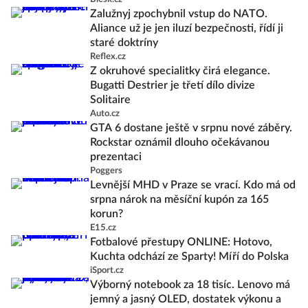
Zalužnyj zpochybnil vstup do NATO.
Aliance už je jen iluzí bezpečnosti, řídí ji
staré doktríny
Reflex.cz
Z okruhové specialitky čirá elegance.
Bugatti Destrier je třetí dílo divize
Solitaire
Auto.cz
GTA 6 dostane ještě v srpnu nové záběry.
Rockstar oznámil dlouho očekávanou
prezentaci
Poggers
Levnější MHD v Praze se vrací. Kdo má od
srpna nárok na měsíční kupón za 165
korun?
E15.cz
Fotbalové přestupy ONLINE: Hotovo,
Kuchta odchází ze Sparty! Míří do Polska
iSport.cz
Výborný notebook za 18 tisíc. Lenovo má
jemný a jasný OLED, dostatek výkonu a