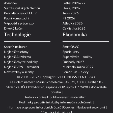
dosáhne?
Fotbal 2026/27
Sjezd sudetských Němců
Hokej 2026
Proč vláda zavádí EET?
Tenis 2026
Padni komu padni
F1 2026
Výpověď z práce vzor
Atletika 2026
Divoký kačer
Cyklistika 2026
Technologie
Ekonomika
SpaceX na burze
Smrt OSVČ
Nejlepší telefony
Spořicí účty
Nejlepší AI zdarma
Superdávka – změny
Nejlepší chytré hodinky
Důchody 2027
Nejlepší VPN – srovnání
Minimální mzda 2027
Netflix filmy a seriály
Senior Pas – slevy
© 2001 - 2026 Copyright
CZECH NEWS CENTER a.s.
se sídlem náměstí Marie Schmolkové 3493/1, 100 00 Praha 10 -
Strašnice, IČO: 02346826, zapsána v OR, sp.zn. B 19490 a dodavatelé
obsahu
Autorská práva k publikovaným materiálům
Podmínky pro užívání služby informační společnosti
Informace o zpracování osobních údajů
Cookies
Nastavení soukromí
Vlastnická struktura