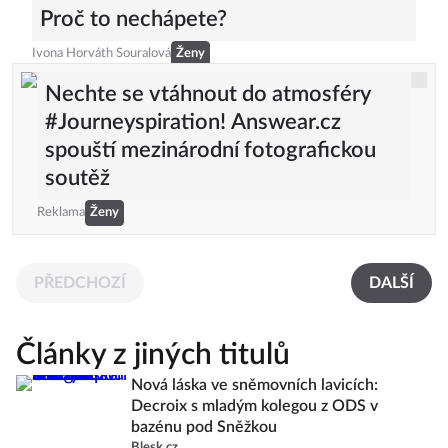
Proč to nechápete?
Ivona Horváth Souralová
Ženy
Nechte se vtáhnout do atmosféry
#Journeyspiration! Answear.cz
spouští mezinárodní fotografickou
soutěž
Reklama
Ženy
PŘEDCHOZÍ
DALŠÍ
Články z jiných titulů
Nová láska ve sněmovních lavicích:
Decroix s mladým kolegou z ODS v
bazénu pod Sněžkou
Blesk.cz