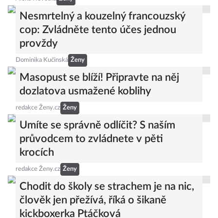
Nesmrtelný a kouzelný francouzský
cop: Zvládněte tento účes jednou
provždy
Dominika Kučinská
Ženy
Masopust se blíží! Připravte na něj
dozlatova usmažené koblihy
redakce Ženy.cz
Ženy
Umíte se správně odlíčit? S naším
průvodcem to zvládnete v pěti
krocích
redakce Ženy.cz
Ženy
Chodit do školy se strachem je na nic,
člověk jen přežívá, říká o šikaně
kickboxerka Ptáčková