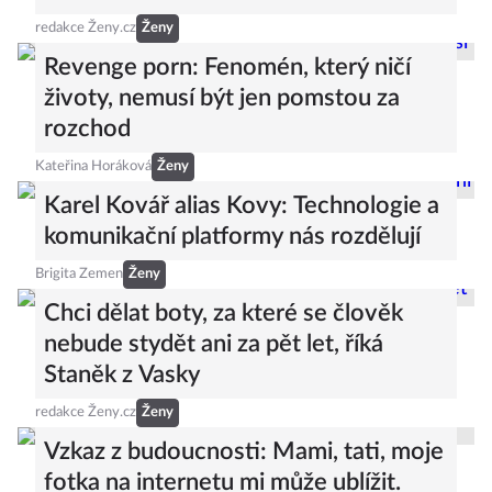
redakce Ženy.cz
Ženy
Revenge porn: Fenomén, který ničí
životy, nemusí být jen pomstou za
rozchod
Kateřina Horáková
Ženy
Karel Kovář alias Kovy: Technologie a
komunikační platformy nás rozdělují
Brigita Zemen
Ženy
Chci dělat boty, za které se člověk
nebude stydět ani za pět let, říká
Staněk z Vasky
redakce Ženy.cz
Ženy
Vzkaz z budoucnosti: Mami, tati, moje
fotka na internetu mi může ublížit.