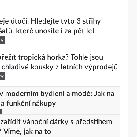
je útočí. Hledejte tyto 3 střihy
šatů, které unosíte i za pět let
ny
řežít tropická horka? Tohle jsou
í chladivé kousky z letních výprodejů
ny
v moderním bydlení a módě: Jak na
 a funkční nákupy
y
zařídit vánoční dárky s předstihem
? Víme, jak na to