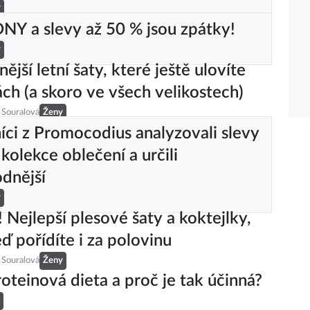
y
Y a slevy až 50 % jsou zpátky!
y
ější letní šaty, které ještě ulovíte
ách (a skoro ve všech velikostech)
 Souralová
Ženy
ci z Promocodius analyzovali slevy
 kolekce oblečení a určili
dnější
y
! Nejlepší plesové šaty a koktejlky,
eď pořídíte i za polovinu
 Souralová
Ženy
roteinová dieta a proč je tak účinná?