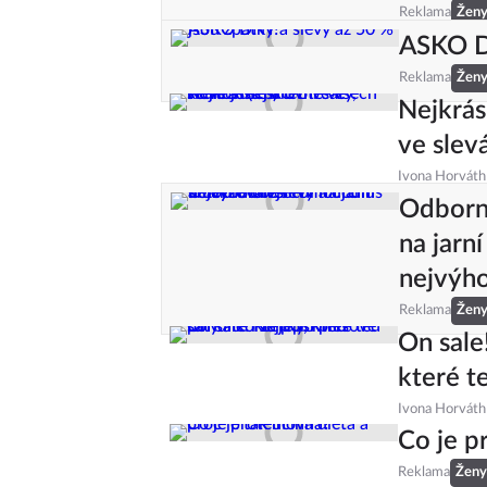
Reklama
Žen
ASKO DN
Reklama
Žen
Nejkrásn
ve slev
Ivona Horváth
Odborní
na jarní
nejvýho
Reklama
Žen
On sale
které t
Ivona Horváth
Co je p
Reklama
Ženy