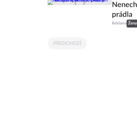
Nenecht
prádla
Reklama
Ženy
PŘEDCHOZÍ