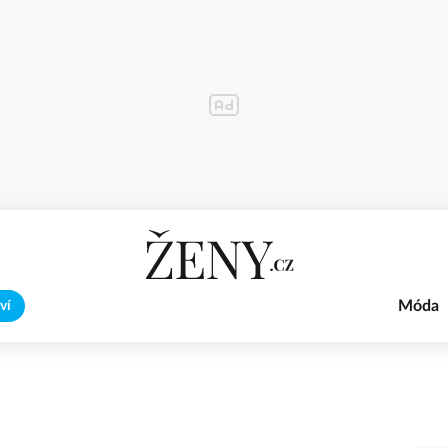
Móda
ví