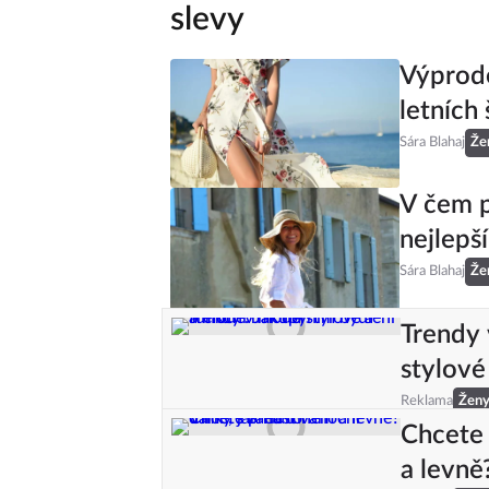
slevy
Výprode
letních 
Sára Blahaj
Že
V čem p
nejlepš
Sára Blahaj
Že
Trendy 
stylové
Reklama
Žen
Chcete 
a levně