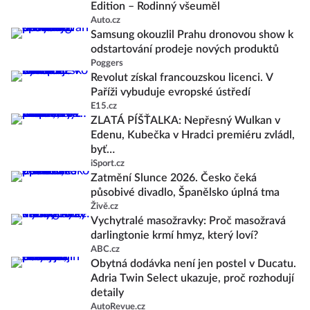
Edition – Rodinný všeuměl
Auto.cz
Samsung okouzlil Prahu dronovou show k
odstartování prodeje nových produktů
Poggers
Revolut získal francouzskou licenci. V
Paříži vybuduje evropské ústředí
E15.cz
ZLATÁ PÍŠŤALKA: Nepřesný Wulkan v
Edenu, Kubečka v Hradci premiéru zvládl,
byť…
iSport.cz
Zatmění Slunce 2026. Česko čeká
působivé divadlo, Španělsko úplná tma
Živě.cz
Vychytralé masožravky: Proč masožravá
darlingtonie krmí hmyz, který loví?
ABC.cz
Obytná dodávka není jen postel v Ducatu.
Adria Twin Select ukazuje, proč rozhodují
detaily
AutoRevue.cz