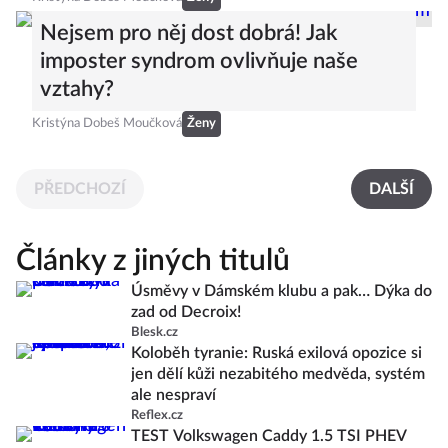
Nejsem pro něj dost dobrá! Jak
imposter syndrom ovlivňuje naše
vztahy?
Kristýna Dobeš Moučková
Ženy
PŘEDCHOZÍ
DALŠÍ
Články z jiných titulů
Úsměvy v Dámském klubu a pak… Dýka do
zad od Decroix!
Blesk.cz
Koloběh tyranie: Ruská exilová opozice si
jen dělí kůži nezabitého medvěda, systém
ale nespraví
Reflex.cz
TEST Volkswagen Caddy 1.5 TSI PHEV