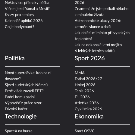
Neštovice: příznaky, léčba
2026
V čem jezdí Yamal a Mesii?
Znamení, že jste potkali někoho
Kvízy pro seniory
z minulého života
Kalendář úplňků 2026
Astronomické úkazy 2026:
Co je bodycount?
zatmění slunce a další
Jak obléci miminko při vysokých
teplotách?
Jak na dokonalé letní mojito
6 lehkých letních salátů
Politika
Sport 2026
Nová superdávka: kdo na ní
MMA
dosáhne?
Fotbal 2026/27
Sjezd sudetských Němců
Hokej 2026
Proč vláda zavádí EET?
Tenis 2026
Padni komu padni
F1 2026
Výpověď z práce vzor
Atletika 2026
Divoký kačer
Cyklistika 2026
Technologie
Ekonomika
SpaceX na burze
Smrt OSVČ