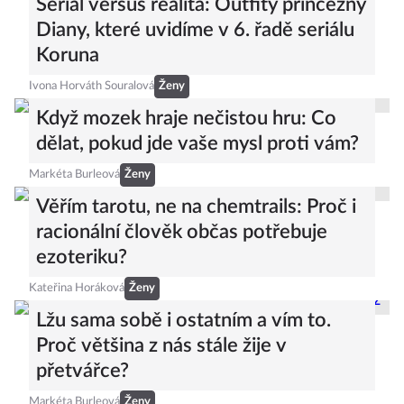
Seriál versus realita: Outfity princezny
Diany, které uvidíme v 6. řadě seriálu
Koruna
Ivona Horváth Souralová
Ženy
Když mozek hraje nečistou hru: Co
dělat, pokud jde vaše mysl proti vám?
Markéta Burleová
Ženy
Věřím tarotu, ne na chemtrails: Proč i
racionální člověk občas potřebuje
ezoteriku?
Kateřina Horáková
Ženy
Lžu sama sobě i ostatním a vím to.
Proč většina z nás stále žije v
přetvářce?
Markéta Burleová
Ženy