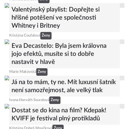
Valentýnský playlist: Dopřejte si
hříšné potěšení ve společnosti
Whitney i Britney
Kristýna Coufalová
Ženy
Eva Decastelo: Byla jsem královna
jojo efektů, musíte si to dobře
nastavit v hlavě
Marie Makovská
Ženy
Já na to mám, ty ne. Mít luxusní šatník
není samozřejmost, ale velký tlak
Ivona Horváth Souralová
Ženy
Dostat se do kina na film? Kdepak!
KVIFF je festival plný protikladů
Kristýna Dobeš Moučková
Ženy