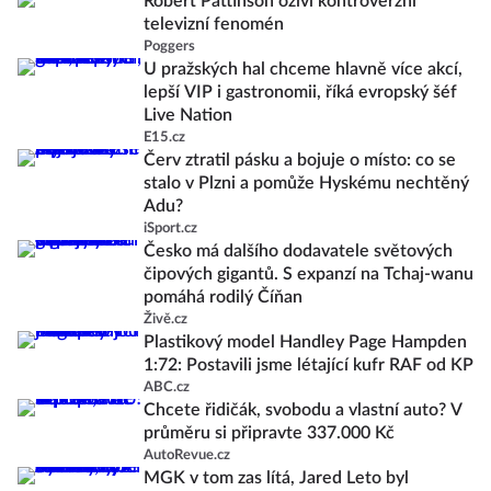
Robert Pattinson oživí kontroverzní
televizní fenomén
Poggers
U pražských hal chceme hlavně více akcí,
lepší VIP i gastronomii, říká evropský šéf
Live Nation
E15.cz
Červ ztratil pásku a bojuje o místo: co se
stalo v Plzni a pomůže Hyskému nechtěný
Adu?
iSport.cz
Česko má dalšího dodavatele světových
čipových gigantů. S expanzí na Tchaj-wanu
pomáhá rodilý Číňan
Živě.cz
Plastikový model Handley Page Hampden
1:72: Postavili jsme létající kufr RAF od KP
ABC.cz
Chcete řidičák, svobodu a vlastní auto? V
průměru si připravte 337.000 Kč
AutoRevue.cz
MGK v tom zas lítá, Jared Leto byl