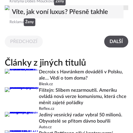
Kristýna Dobeš Moučková
Ženy
Víte, jak voní luxus? Přesně takhle
Reklama
Ženy
PŘEDCHOZÍ
DALŠÍ
Články z jiných titulů
Decroix s Havránkem dováděli v Polsku,
ale… Vědí o tom doma?
Blesk.cz
Fištejn: Slibem nezarmoutíš. Ameriku
ovládá nová verze komunismu, která chce
měnit zajeté pořádky
Reflex.cz
Jediný vesnický radar vybral 50 milionů.
Obyvatelé se přitom dávno bouřili
Auto.cz