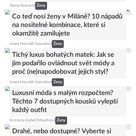
Alena Novotná
Ženy
Co teď nosí ženy v Miláně? 10 nápadů
na nositelné kombinace, které si
okamžitě zamilujete
Ivona Horváth Souralová
Ženy
Tichý luxus bohatých matek: Jak se
jim podařilo ovládnout svět módy a
proč (ne)napodobovat jejich styl?
Ivona Horváth Souralová
Ženy
Luxusní móda s malým rozpočtem?
Těchto 7 dostupných kousků vylepší
každý outfit
Kristýna Dobeš Moučková
Ženy
Drahé, nebo dostupné? Vyberte si