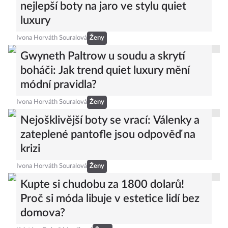
nejlepší boty na jaro ve stylu quiet
luxury
Ivona Horváth Souralová
Ženy
Gwyneth Paltrow u soudu a skrytí
boháči: Jak trend quiet luxury mění
módní pravidla?
Ivona Horváth Souralová
Ženy
Nejošklivější boty se vrací: Válenky a
zateplené pantofle jsou odpověď na
krizi
Ivona Horváth Souralová
Ženy
Kupte si chudobu za 1800 dolarů!
Proč si móda libuje v estetice lidí bez
domova?