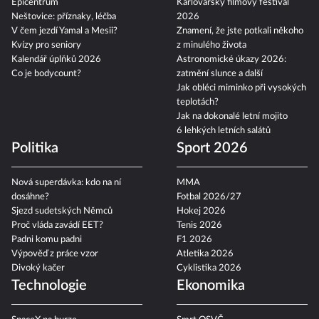
Epicentrum
Karlovarský filmový festival
Neštovice: příznaky, léčba
2026
V čem jezdí Yamal a Mesii?
Znamení, že jste potkali někoho
Kvízy pro seniory
z minulého života
Kalendář úplňků 2026
Astronomické úkazy 2026:
Co je bodycount?
zatmění slunce a další
Jak obléci miminko při vysokých
teplotách?
Jak na dokonalé letní mojito
6 lehkých letních salátů
Politika
Sport 2026
Nová superdávka: kdo na ní
MMA
dosáhne?
Fotbal 2026/27
Sjezd sudetských Němců
Hokej 2026
Proč vláda zavádí EET?
Tenis 2026
Padni komu padni
F1 2026
Výpověď z práce vzor
Atletika 2026
Divoký kačer
Cyklistika 2026
Technologie
Ekonomika