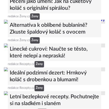
Pečení jako umění: Jak na cuketový
koláč s originální spirálou?
redakce Ženy.cz
Ženy
Alternativa k oblíbené bublanině?
Zkuste špaldový koláč s ovocem
redakce Ženy.cz
Ženy
Linecké cukroví: Naučte se těsto,
které nelepí a nepraská!
redakce Recepty.cz
Ženy
Ideální podzimní dezert: Hrnkový
koláč s drobenkou a blumami!
redakce Recepty.cz
Ženy
Letní bezlepkové recepty. Pochutnejte
si na sladkém i slaném