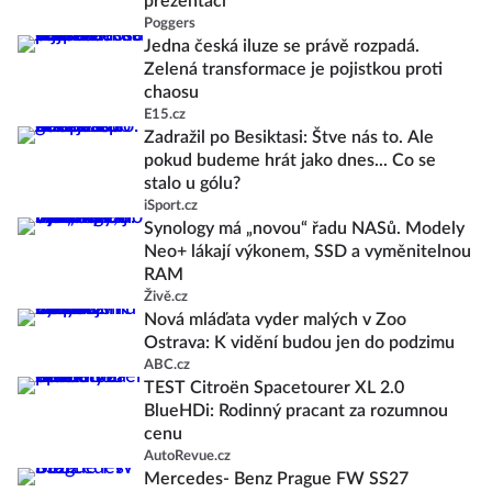
prezentaci
Poggers
Jedna česká iluze se právě rozpadá.
Zelená transformace je pojistkou proti
chaosu
E15.cz
Zadražil po Besiktasi: Štve nás to. Ale
pokud budeme hrát jako dnes... Co se
stalo u gólu?
iSport.cz
Synology má „novou“ řadu NASů. Modely
Neo+ lákají výkonem, SSD a vyměnitelnou
RAM
Živě.cz
Nová mláďata vyder malých v Zoo
Ostrava: K vidění budou jen do podzimu
ABC.cz
TEST Citroën Spacetourer XL 2.0
BlueHDi: Rodinný pracant za rozumnou
cenu
AutoRevue.cz
Mercedes- Benz Prague FW SS27