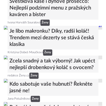
Švestková kaše i dýňové prosecco:
Nejlepší podzimní menu z pražských
kaváren a bister
Ivona Horváth Souralová
Ženy
Je libo makronku? Díky, radši koláč!
Trendem mezi dezerty se stává česká
klasika
Kristýna Dobeš Moučková
Ženy
Zcela snadný a tak výborný! Jak upéct
nejlepší drobenkový koláč s ovocem?
redakce Ženy.cz
Ženy
Kdo sabotuje vaše hubnutí? Řekněte
jasné ne!
Jana Potužníková
Ženy