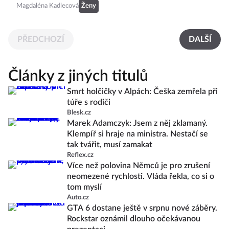
Magdaléna Kadlecová
Ženy
PŘEDCHOZÍ
DALŠÍ
Články z jiných titulů
Smrt holčičky v Alpách: Češka zemřela při
túře s rodiči
Blesk.cz
Marek Adamczyk: Jsem z něj zklamaný.
Klempíř si hraje na ministra. Nestačí se
tak tvářit, musí zamakat
Reflex.cz
Více než polovina Němců je pro zrušení
neomezené rychlosti. Vláda řekla, co si o
tom myslí
Auto.cz
GTA 6 dostane ještě v srpnu nové záběry.
Rockstar oznámil dlouho očekávanou