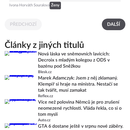
Ivona Horváth Souralová
Ženy
PŘEDCHOZÍ
DALŠÍ
Články z jiných titulů
Nová láska ve sněmovních lavicích:
Decroix s mladým kolegou z ODS v
bazénu pod Sněžkou
Blesk.cz
Marek Adamczyk: Jsem z něj zklamaný.
Klempíř si hraje na ministra. Nestačí se
tak tvářit, musí zamakat
Reflex.cz
Více než polovina Němců je pro zrušení
neomezené rychlosti. Vláda řekla, co si o
tom myslí
Auto.cz
GTA 6 dostane ještě v srpnu nové záběry.