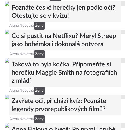
Poznáte české herečky jen podle očí?
Otestujte se v kvízu!
Alena Novotná
Ženy
Co si pustit na Netflixu? Meryl Streep
jako bohémka i dokonalá potvora
Alena Novotná
Ženy
Taková to byla kočka. Připomeňte si
herečku Maggie Smith na fotografiích
z mládí
Alena Novotná
Ženy
Zavřete oči, přichází kvíz: Poznáte
legendy prvorepublikových filmů?
Alena Novotná
Ženy
Anna Fialová o Ivetě: Po první i druhé