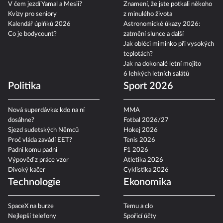
V čem jezdí Yamal a Mesii?
Znamení, že jste potkali někoho
Kvízy pro seniory
z minulého života
Kalendář úplňků 2026
Astronomické úkazy 2026:
Co je bodycount?
zatmění slunce a další
Jak obléci miminko při vysokých
teplotách?
Jak na dokonalé letní mojito
6 lehkých letních salátů
Politika
Sport 2026
Nová superdávka: kdo na ní
MMA
dosáhne?
Fotbal 2026/27
Sjezd sudetských Němců
Hokej 2026
Proč vláda zavádí EET?
Tenis 2026
Padni komu padni
F1 2026
Výpověď z práce vzor
Atletika 2026
Divoký kačer
Cyklistika 2026
Technologie
Ekonomika
SpaceX na burze
Temu a clo
Nejlepší telefony
Spořicí účty