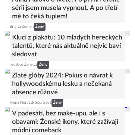
sérii jsem musela vypnout. A po třetí
mě to čeká tuplem!
Brigita Zemen
Ženy
Kluci z plakátu: 10 mladých hereckých
talentů, které nás aktuálně nejvíc baví
sledovat
redakce Ženy.cz
Ženy
Zlaté glóby 2024: Pokus o návrat k
hollywoodskému lesku a nečekaná
absence růžové
Ivona Horváth Souralová
Ženy
V padesáti, bez make-upu, ale i s
obavami: Ženské ikony, které zažívají
módní comeback