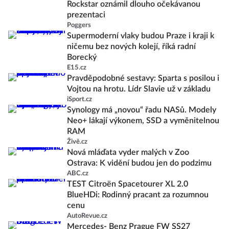
Rockstar oznámil dlouho očekávanou
prezentaci
Poggers
Supermoderní vlaky budou Praze i kraji k
ničemu bez nových kolejí, říká radní
Borecký
E15.cz
Pravděpodobné sestavy: Sparta s posilou i
Vojtou na hrotu. Lídr Slavie už v základu
iSport.cz
Synology má „novou“ řadu NASů. Modely
Neo+ lákají výkonem, SSD a vyměnitelnou
RAM
Živě.cz
Nová mláďata vyder malých v Zoo
Ostrava: K vidění budou jen do podzimu
ABC.cz
TEST Citroën Spacetourer XL 2.0
BlueHDi: Rodinný pracant za rozumnou
cenu
AutoRevue.cz
Mercedes- Benz Prague FW SS27