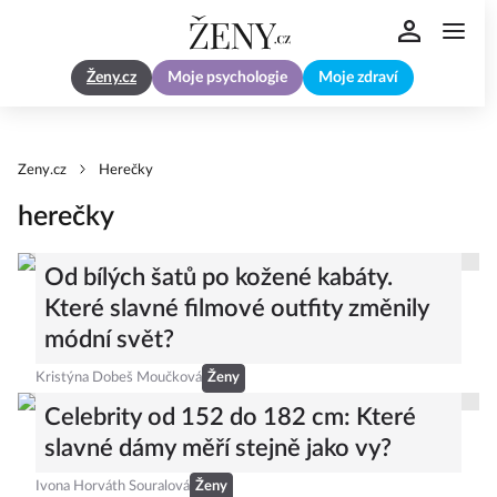
Ženy.cz
Moje psychologie
Moje zdraví
Zeny.cz
Herečky
herečky
Od bílých šatů po kožené kabáty.
Které slavné filmové outfity změnily
módní svět?
Kristýna Dobeš Moučková
Ženy
Celebrity od 152 do 182 cm: Které
slavné dámy měří stejně jako vy?
Ivona Horváth Souralová
Ženy