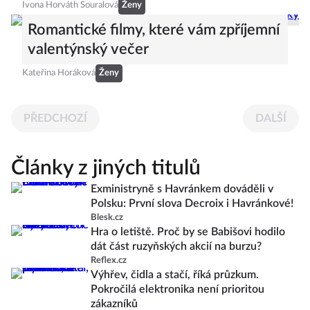
Ivona Horváth Souralová
Ženy
Romantické filmy, které vám zpříjemní
valentýnský večer
Kateřina Horáková
Ženy
PŘEDCHOZÍ
DALŠÍ
Články z jiných titulů
Exministryně s Havránkem dováděli v
Polsku: První slova Decroix i Havránkové!
Blesk.cz
Hra o letiště. Proč by se Babišovi hodilo
dát část ruzyňských akcií na burzu?
Reflex.cz
Výhřev, čidla a stačí, říká průzkum.
Pokročilá elektronika není prioritou
zákazníků