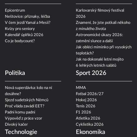
Epicentrum
Karlovarský filmový festival
Neštovice: příznaky, léčba
2026
V čem jezdí Yamal a Mesii?
Znamení, že jste potkali někoho
Kvízy pro seniory
z minulého života
Kalendář úplňků 2026
Astronomické úkazy 2026:
Co je bodycount?
zatmění slunce a další
Jak obléci miminko při vysokých
teplotách?
Jak na dokonalé letní mojito
6 lehkých letních salátů
Politika
Sport 2026
Nová superdávka: kdo na ní
MMA
dosáhne?
Fotbal 2026/27
Sjezd sudetských Němců
Hokej 2026
Proč vláda zavádí EET?
Tenis 2026
Padni komu padni
F1 2026
Výpověď z práce vzor
Atletika 2026
Divoký kačer
Cyklistika 2026
Technologie
Ekonomika