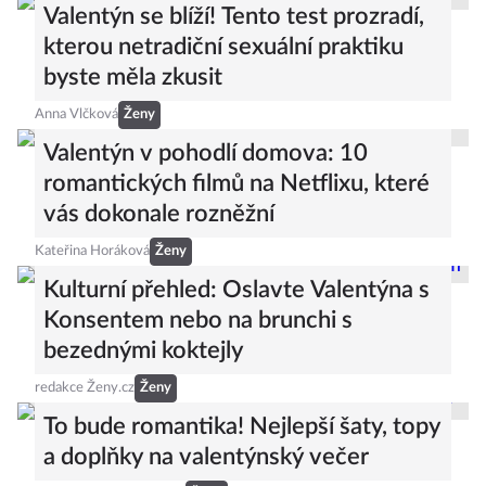
Valentýn se blíží! Tento test prozradí,
kterou netradiční sexuální praktiku
byste měla zkusit
Anna Vlčková
Ženy
Valentýn v pohodlí domova: 10
romantických filmů na Netflixu, které
vás dokonale rozněžní
Kateřina Horáková
Ženy
Kulturní přehled: Oslavte Valentýna s
Konsentem nebo na brunchi s
bezednými koktejly
redakce Ženy.cz
Ženy
To bude romantika! Nejlepší šaty, topy
a doplňky na valentýnský večer