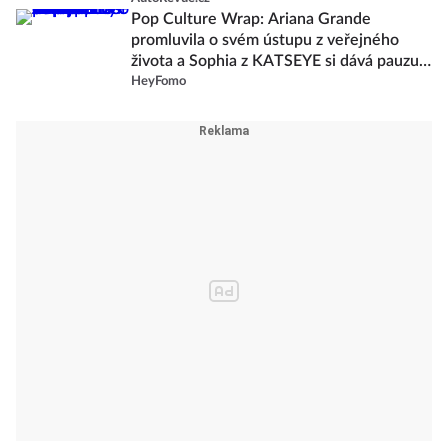
Pop Culture Wrap: Ariana Grande
promluvila o svém ústupu z veřejného
života a Sophia z KATSEYE si dává pauzu
od skupiny
HeyFomo