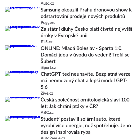
Auto.cz
Samsung okouzlil Prahu dronovou show k
odstartování prodeje nových produktů
Poggers
Za státní dluhy Česko platí čtvrté nejvyšší
úroky v Evropské unii
E15.cz
ONLINE: Mladá Boleslav - Sparta 1:0.
Domácí jdou v úvodu do vedení! Trefil se
Šubert
iSport.cz
ChatGPT teď neunavíte. Bezplatná verze
má neomezený chat a lepší model GPT-
5.6
Živě.cz
Česká společnost ornitologická slaví 100
let: Jak chrání ptáky v ČR?
ABC.cz
Studenti postavili solární auto, které
vyrobí více energie, než spotřebuje. Jeho
design inspirovala ryba
AutoRevue.cz