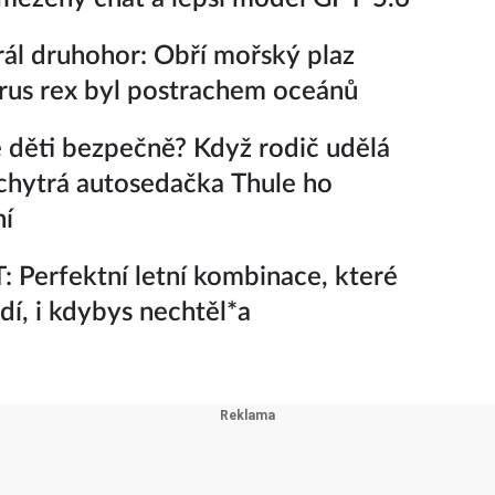
ál druhohor: Obří mořský plaz
rus rex byl postrachem oceánů
 děti bezpečně? Když rodič udělá
chytrá autosedačka Thule ho
ní
 Perfektní letní kombinace, které
adí, i kdybys nechtěl*a