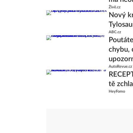
Živě.cz
Nový kr
Tylosau
ABC.cz
Poutáte
chybu, 
upozor
AutoRevue.cz
RECEPT:
tě zchl
HeyFomo