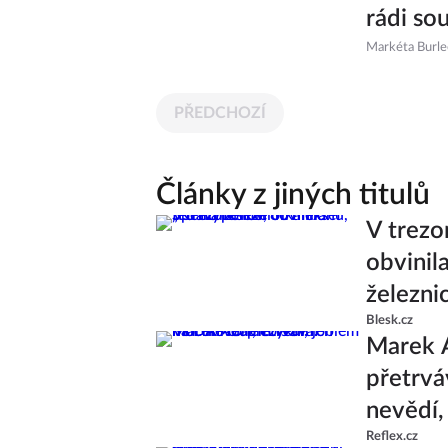
rádi so
Markéta Burl
PŘEDCHOZÍ
Články z jiných titulů
V trezo
obvinil
železni
Blesk.cz
Marek 
přetrvá
nevědí,
Reflex.cz