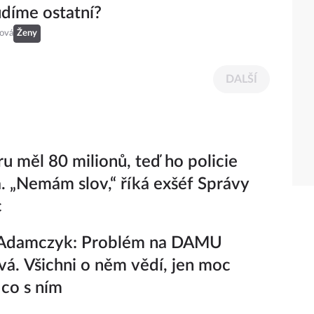
udíme ostatní?
eová
Ženy
DALŠÍ
ru měl 80 milionů, teď ho policie
a. „Nemám slov,“ říká exšéf Správy
c
Adamczyk: Problém na DAMU
vá. Všichni o něm vědí, jen moc
 co s ním