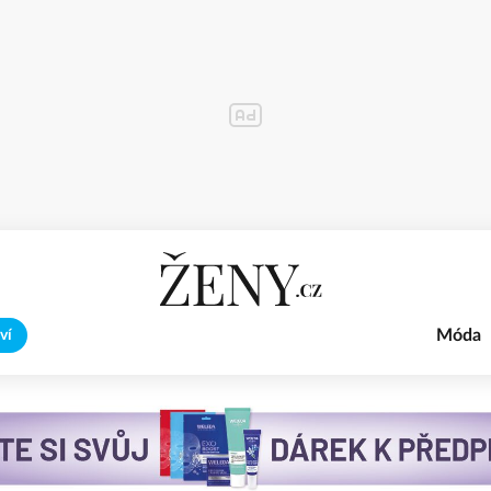
Móda
ví