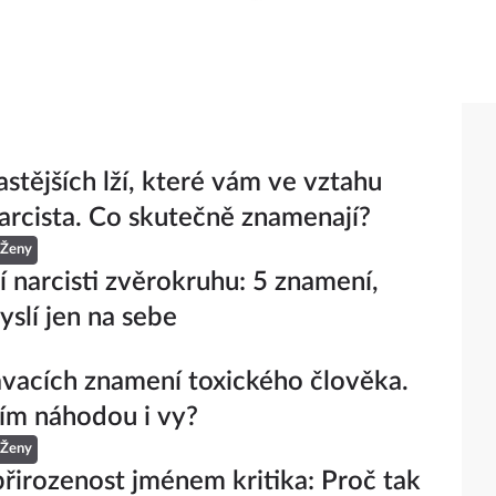
astějších lží, které vám ve vztahu
arcista. Co skutečně znamenají?
Ženy
í narcisti zvěrokruhu: 5 znamení,
yslí jen na sebe
vacích znamení toxického člověka.
jím náhodou i vy?
Ženy
přirozenost jménem kritika: Proč tak