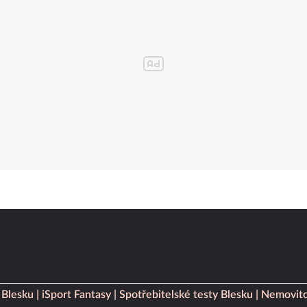
 Blesku
iSport Fantasy
Spotřebitelské testy Blesku
Nemovito