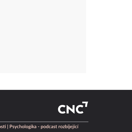
sti
Psychologika - podcast rozbíjející