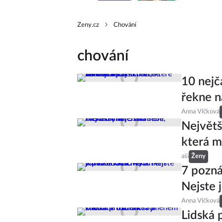
Zeny.cz
Chování
chování
10 nejč
řekne n
Anna Vlčková
Největš
která m
aši
Ženy
7 pozná
Nejste 
Anna Vlčková
Lidská 