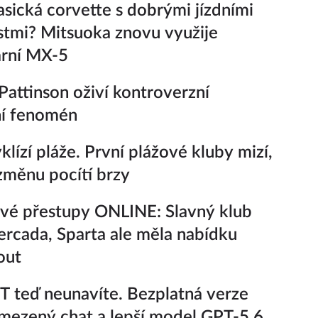
lasická corvette s dobrými jízdními
stmi? Mitsuoka znovu využije
ární MX-5
Pattinson oživí kontroverzní
ní fenomén
yklízí pláže. První plážové kluby mizí,
 změnu pocítí brzy
vé přestupy ONLINE: Slavný klub
rcada, Sparta ale měla nabídku
out
 teď neunavíte. Bezplatná verze
ezený chat a lepší model GPT-5.6