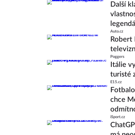
Další k
vlastno
legend
Auto.cz
Robert 
televiz
Poggers
Itálie v
turisté
E15.cz
Fotbalo
chce Me
odmítn
iSport.cz
ChatGPT
má neom