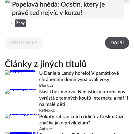
Popelavá hnědá: Odstín, který je
právě teď nejvíc v kurzu!
uki
Ženy
PŘEDCHOZÍ
DALŠÍ
Články z jiných titulů
U Daniela Landy hořelo! V památkově
chráněném domě vypalovali vosy
Blesk.cz
Násilí bez motivu. Nihilistický terorismus
vyrůstá z temných koutů internetu a míří i
na malé děti
Reflex.cz
Pokuty zahraničních řidičů v Česku: Cizí
značka jako privilegium?
Auto.cz