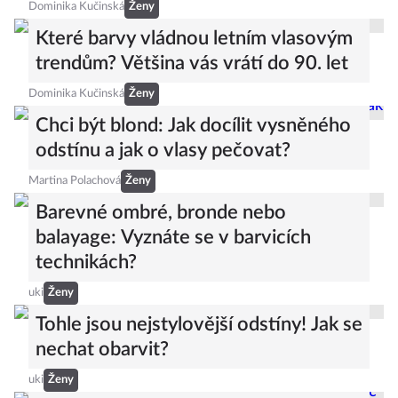
Dominika Kučinská
Ženy
Které barvy vládnou letním vlasovým
trendům? Většina vás vrátí do 90. let
Dominika Kučinská
Ženy
Chci být blond: Jak docílit vysněného
odstínu a jak o vlasy pečovat?
Martina Polachová
Ženy
Barevné ombré, bronde nebo
balayage: Vyznáte se v barvicích
technikách?
uki
Ženy
Tohle jsou nejstylovější odstíny! Jak se
nechat obarvit?
uki
Ženy