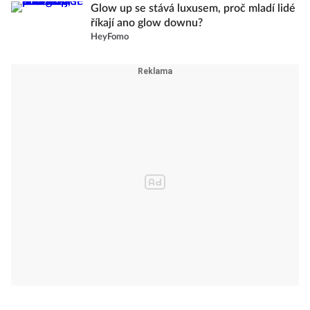
Glow up se stává luxusem, proč mladí lidé
říkají ano glow downu?
HeyFomo