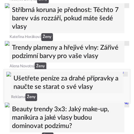
Stříbrná koruna je přednost: Těchto 7
barev vás rozzáří, pokud máte šedé
vlasy
Kateřina Horáková
Ženy
Trendy plameny a hřejivé vlny: Zářivé
podzimní barvy pro vaše vlasy
Alena Novotná
Ženy
Ušetřete peníze za drahé přípravky a
naučte se starat o své vlasy
Reklama
Ženy
Beauty trendy 3x3: Jaký make-up,
manikúra a jaké vlasy budou
dominovat podzimu?