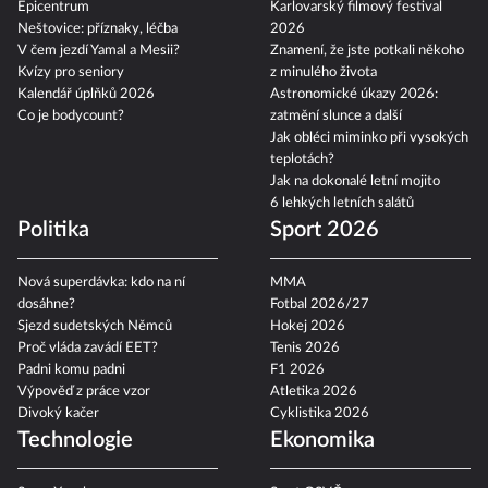
Epicentrum
Karlovarský filmový festival
Neštovice: příznaky, léčba
2026
V čem jezdí Yamal a Mesii?
Znamení, že jste potkali někoho
Kvízy pro seniory
z minulého života
Kalendář úplňků 2026
Astronomické úkazy 2026:
Co je bodycount?
zatmění slunce a další
Jak obléci miminko při vysokých
teplotách?
Jak na dokonalé letní mojito
6 lehkých letních salátů
Politika
Sport 2026
Nová superdávka: kdo na ní
MMA
dosáhne?
Fotbal 2026/27
Sjezd sudetských Němců
Hokej 2026
Proč vláda zavádí EET?
Tenis 2026
Padni komu padni
F1 2026
Výpověď z práce vzor
Atletika 2026
Divoký kačer
Cyklistika 2026
Technologie
Ekonomika