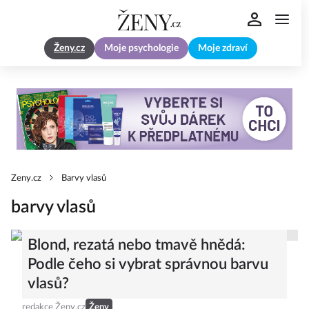
Ženy.cz
Moje psychologie
Moje zdraví
Zeny.cz
Barvy vlasů
barvy vlasů
Blond, rezatá nebo tmavě hnědá:
Podle čeho si vybrat správnou barvu
vlasů?
redakce Ženy.cz
Ženy