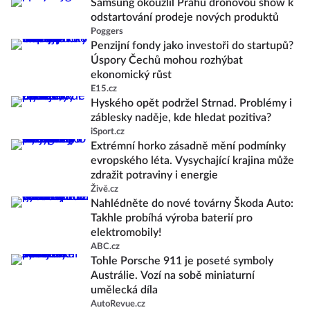
Samsung okouzlil Prahu dronovou show k
odstartování prodeje nových produktů
Poggers
Penzijní fondy jako investoři do startupů?
Úspory Čechů mohou rozhýbat
ekonomický růst
E15.cz
Hyského opět podržel Strnad. Problémy i
záblesky naděje, kde hledat pozitiva?
iSport.cz
Extrémní horko zásadně mění podmínky
evropského léta. Vysychající krajina může
zdražit potraviny i energie
Živě.cz
Nahlédněte do nové továrny Škoda Auto:
Takhle probíhá výroba baterií pro
elektromobily!
ABC.cz
Tohle Porsche 911 je poseté symboly
Austrálie. Vozí na sobě miniaturní
umělecká díla
AutoRevue.cz