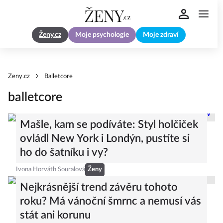
Ženy.cz
Moje psychologie
Moje zdraví
Zeny.cz
Balletcore
balletcore
Mašle, kam se podíváte: Styl holčiček
ovládl New York i Londýn, pustíte si
ho do šatníku i vy?
Ivona Horváth Souralová
Ženy
Nejkrásnější trend závěru tohoto
roku? Má vánoční šmrnc a nemusí vás
stát ani korunu