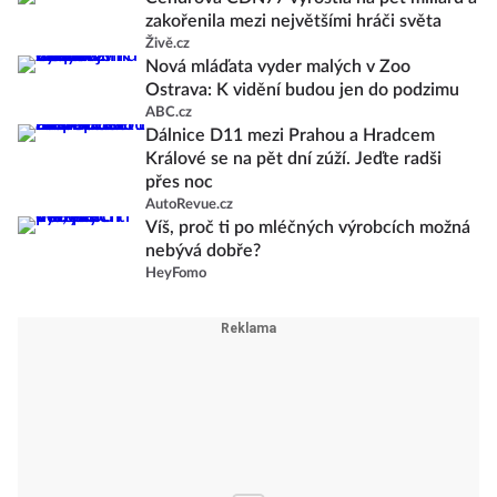
zakořenila mezi největšími hráči světa
Živě.cz
Nová mláďata vyder malých v Zoo
Ostrava: K vidění budou jen do podzimu
ABC.cz
Dálnice D11 mezi Prahou a Hradcem
Králové se na pět dní zúží. Jeďte radši
přes noc
AutoRevue.cz
Víš, proč ti po mléčných výrobcích možná
nebývá dobře?
HeyFomo