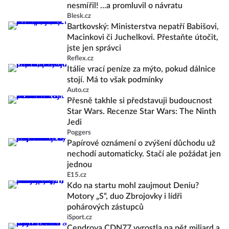
nesmířil! ...a promluvil o návratu
Blesk.cz
Bartkovský: Ministerstva nepatří Babišovi,
Macinkovi či Juchelkovi. Přestaňte útočit,
jste jen správci
Reflex.cz
Itálie vrací peníze za mýto, pokud dálnice
stojí. Má to však podmínky
Auto.cz
Přesně takhle si představuji budoucnost
Star Wars. Recenze Star Wars: The Ninth
Jedi
Poggers
Papírové oznámení o zvýšení důchodu už
nechodí automaticky. Stačí ale požádat jen
jednou
E15.cz
Kdo na startu mohl zaujmout Deniu?
Motory „S“, duo Zbrojovky i lídři
pohárových zástupců
iSport.cz
Cendrova CDN77 vyrostla na pět miliard a