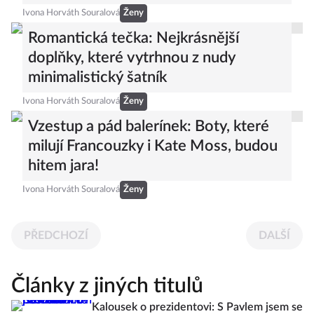
Ivona Horváth Souralová
Ženy
Romantická tečka: Nejkrásnější
doplňky, které vytrhnou z nudy
minimalistický šatník
Ivona Horváth Souralová
Ženy
Vzestup a pád balerínek: Boty, které
milují Francouzky i Kate Moss, budou
hitem jara!
Ivona Horváth Souralová
Ženy
PŘEDCHOZÍ
DALŠÍ
Články z jiných titulů
Kalousek o prezidentovi: S Pavlem jsem se