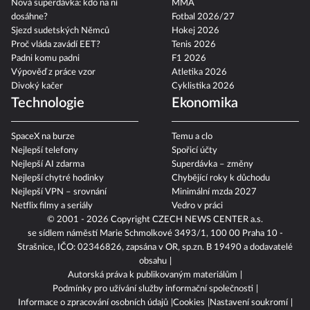
Nová superdávka: kdo na ní
MMA
dosáhne?
Fotbal 2026/27
Sjezd sudetských Němců
Hokej 2026
Proč vláda zavádí EET?
Tenis 2026
Padni komu padni
F1 2026
Výpověď z práce vzor
Atletika 2026
Divoký kačer
Cyklistika 2026
Technologie
Ekonomika
SpaceX na burze
Temu a clo
Nejlepší telefony
Spořicí účty
Nejlepší AI zdarma
Superdávka – změny
Nejlepší chytré hodinky
Chybějící roky k důchodu
Nejlepší VPN – srovnání
Minimální mzda 2027
Netflix filmy a seriály
Vedro v práci
© 2001 - 2026 Copyright
CZECH NEWS CENTER a.s.
se sídlem náměstí Marie Schmolkové 3493/1, 100 00 Praha 10 -
Strašnice, IČO: 02346826, zapsána v OR, sp.zn. B 19490 a dodavatelé
obsahu
Autorská práva k publikovaným materiálům
Podmínky pro užívání služby informační společnosti
Informace o zpracování osobních údajů
Cookies
Nastavení soukromí