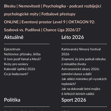
Blesku
Nemovitosti
Psychologika - podcast rozbíjející
psychologické mýty
Fotbalové přestupy
ONLINE
Eventový prostor Level 9
OKTAGON 92:
Szabová vs. Pudilová
Chance Liga 2026/27
Aktuálně
Léto 2026
Epicentrum
Karlovarský filmový festival
Neštovice: příznaky, léčba
2026
V čem jezdí Yamal a Mesii?
Znamení, že jste potkali někoho
Kvízy pro seniory
z minulého života
Kalendář úplňků 2026
Astronomické úkazy 2026:
Co je bodycount?
zatmění slunce a další
Jak obléci miminko při vysokých
teplotách?
Jak na dokonalé letní mojito
6 lehkých letních salátů
Politika
Sport 2026