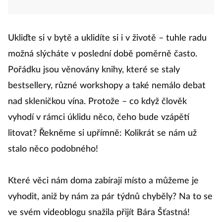
Ukliďte si v bytě a uklidíte si i v životě – tuhle radu
možná slýcháte v poslední době poměrně často.
Pořádku jsou věnovány knihy, které se staly
bestsellery, různé workshopy a také nemálo debat
nad skleničkou vína. Protože – co když člověk
vyhodí v rámci úklidu něco, čeho bude vzápětí
litovat? Řekněme si upřímně: Kolikrát se nám už
stalo něco podobného!
Které věci nám doma zabírají místo a můžeme je
vyhodit, aniž by nám za pár týdnů chyběly? Na to se
ve svém videoblogu snažila přijít Bára Šťastná!