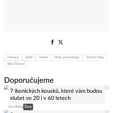
relaxace
úklid
radost
Moje psychologie
Šťastný blog
Bára Šťastná
Doporučujeme
7 ikonických kousků, které vám budou
slušet ve 20 i v 60 letech
Sára Blahaj
Ženy