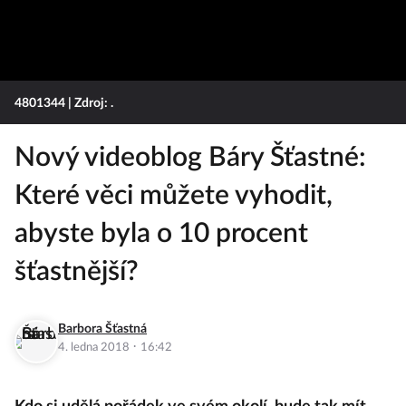
4801344
| Zdroj: .
Nový videoblog Báry Šťastné:
Které věci můžete vyhodit,
abyste byla o 10 procent
šťastnější?
Barbora Šťastná
·
4. ledna 2018
16:42