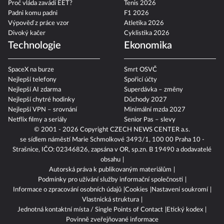
Proč vláda zavádí EET?
Tenis 2026
Padni komu padni
F1 2026
Výpověď z práce vzor
Atletika 2026
Divoký kačer
Cyklistika 2026
Technologie
Ekonomika
SpaceX na burze
Smrt OSVČ
Nejlepší telefony
Spořicí účty
Nejlepší AI zdarma
Superdávka – změny
Nejlepší chytré hodinky
Důchody 2027
Nejlepší VPN – srovnání
Minimální mzda 2027
Netflix filmy a seriály
Senior Pas – slevy
© 2001 - 2026 Copyright
CZECH NEWS CENTER a.s.
se sídlem náměstí Marie Schmolkové 3493/1, 100 00 Praha 10 -
Strašnice, IČO: 02346826, zapsána v OR, sp.zn. B 19490 a dodavatelé
obsahu
Autorská práva k publikovaným materiálům
Podmínky pro užívání služby informační společnosti
Informace o zpracování osobních údajů
Cookies
Nastavení soukromí
Vlastnická struktura
Jednotná kontaktní místa / Single Points of Contact
Etický kodex
Povinně zveřejňované informace