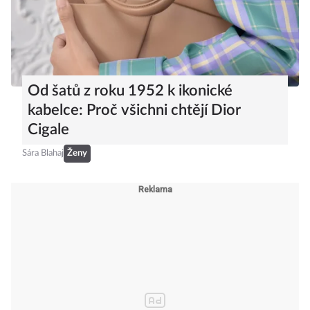
Od šatů z roku 1952 k ikonické
kabelce: Proč všichni chtějí Dior
Cigale
Sára Blahaj
Ženy