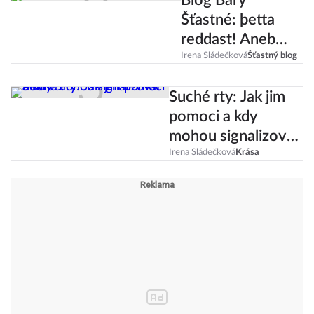
Blog Báry
Šťastné: þetta
reddast! Aneb
islandské umění
Irena Sládečková
Šťastný blog
věřit na zázrak
Suché rty: Jak jim
pomoci a kdy
mohou signalizovat
nemoc?
Irena Sládečková
Krása