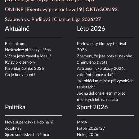
ONLINE
Eventový prostor Level 9
OKTAGON 92:
Szabová vs. Pudilová
Chance Liga 2026/27
Aktuálně
Léto 2026
Epicentrum
Karlovarský filmový festival
Neštovice: příznaky, léčba
2026
V čem jezdí Yamal a Mesii?
Znamení, že jste potkali někoho
Kvízy pro seniory
z minulého života
Kalendář úplňků 2026
Astronomické úkazy 2026:
Co je bodycount?
zatmění slunce a další
Jak obléci miminko při vysokých
teplotách?
Jak na dokonalé letní mojito
6 lehkých letních salátů
Politika
Sport 2026
Nová superdávka: kdo na ní
MMA
dosáhne?
Fotbal 2026/27
Sjezd sudetských Němců
Hokej 2026