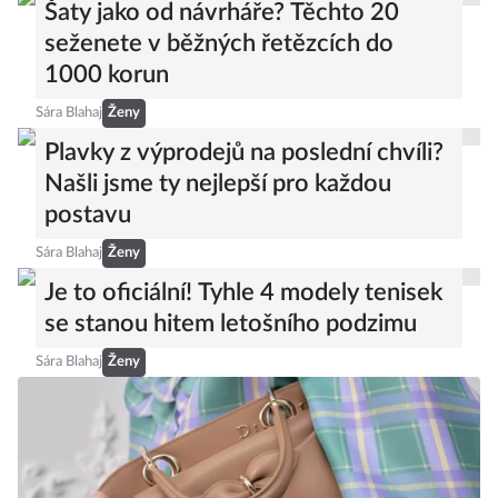
Šaty jako od návrháře? Těchto 20
seženete v běžných řetězcích do
1000 korun
Sára Blahaj
Ženy
Plavky z výprodejů na poslední chvíli?
Našli jsme ty nejlepší pro každou
postavu
Sára Blahaj
Ženy
Je to oficiální! Tyhle 4 modely tenisek
se stanou hitem letošního podzimu
Sára Blahaj
Ženy