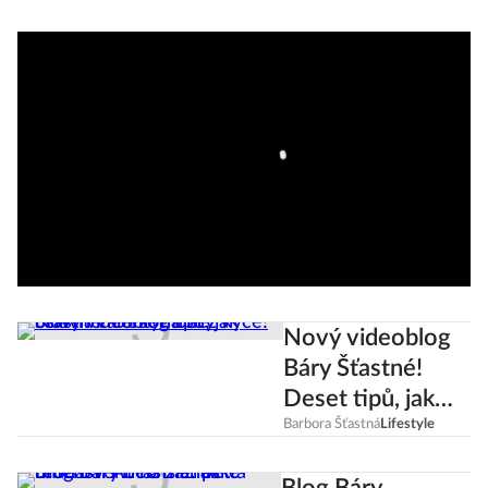
Nový videoblog
Báry Šťastné!
Deset tipů, jak
oslavit Valentýna
Barbora Šťastná
Lifestyle
bez kýče!