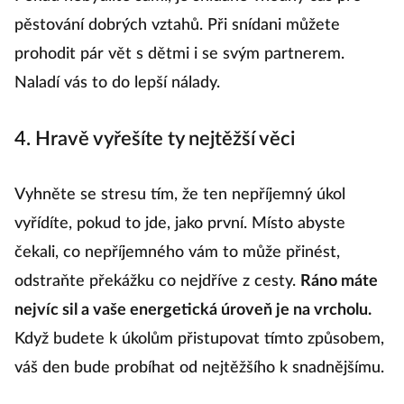
Pokud nebydlíte sami, je snídaně vhodný čas pro
pěstování dobrých vztahů. Při snídani můžete
prohodit pár vět s dětmi i se svým partnerem.
Naladí vás to do lepší nálady.
4. Hravě vyřešíte ty nejtěžší věci
Vyhněte se stresu tím, že ten nepříjemný úkol
vyřídíte, pokud to jde, jako první. Místo abyste
čekali, co nepříjemného vám to může přinést,
odstraňte překážku co nejdříve z cesty.
Ráno máte
nejvíc sil a vaše energetická úroveň je na vrcholu.
Když budete k úkolům přistupovat tímto způsobem,
váš den bude probíhat od nejtěžšího k snadnějšímu.