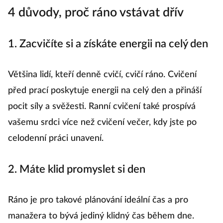
4 důvody, proč ráno vstávat dřív
1. Zacvičíte si a získáte energii na celý den
Většina lidí, kteří denně cvičí, cvičí ráno. Cvičení
před prací poskytuje energii na celý den a přináší
pocit síly a svěžesti. Ranní cvičení také prospívá
vašemu srdci více než cvičení večer, kdy jste po
celodenní práci unavení.
2. Máte klid promyslet si den
Ráno je pro takové plánování ideální čas a pro