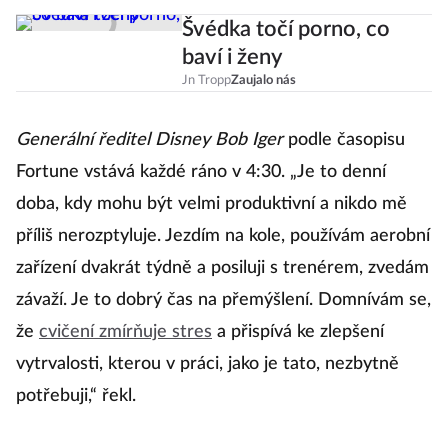
Švédka točí porno, co
baví i ženy
Jn Tropp
Zaujalo nás
Generální ředitel Disney Bob Iger
podle časopisu
Fortune vstává každé ráno v 4:30. „Je to denní
doba, kdy mohu být velmi produktivní a nikdo mě
příliš nerozptyluje. Jezdím na kole, používám aerobní
zařízení dvakrát týdně a posiluji s trenérem, zvedám
závaží. Je to dobrý čas na přemýšlení. Domnívám se,
že
cvičení zmírňuje stres
a přispívá ke zlepšení
vytrvalosti, kterou v práci, jako je tato, nezbytně
potřebuji,“ řekl.