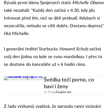
Bývalá první dáma Spojených států
Michelle Obama
také nezahálí: "Každý den začíná v 4:30, kdy jdu
trénovat před tím, než se děti probudí. Kdybych si
nezacvičila, nebudu se cítit dobře. Dostanu depresi,“
říká Michelle.
I generální ředitel Starbucks
Howard Schulz
začíná
svůj den jízdou na kole se svou manželkou. I přes to
se dostane do kanceláře už v 6 hodin ráno.
Švédka točí porno, co
baví i ženy
Jn Tropp
Zaujalo nás