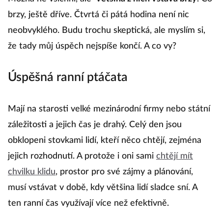
Možná ne všichni, ale
většina z nich vstává brzy
. Co
brzy, ještě dříve. Čtvrtá či pátá hodina není nic
neobvyklého. Budu trochu skeptická, ale myslím si,
že tady můj úspěch nejspíše končí. A co vy?
Úspěšná ranní ptáčata
Mají na starosti velké mezinárodní firmy nebo státní
záležitosti a jejich čas je drahý. Celý den jsou
obklopeni stovkami lidí, kteří něco chtějí, zejména
jejich rozhodnutí. A protože i oni sami
chtějí mít
chvilku klidu
, prostor pro své zájmy a plánování,
musí vstávat v době, kdy většina lidí sladce sní. A
ten ranní čas využívají více než efektivně.