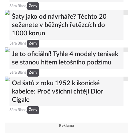
slušet ve 20 i v 60 letech
Sára Blahaj
Ženy
Šaty jako od návrháře? Těchto 20
seženete v běžných řetězcích do
1000 korun
Sára Blahaj
Ženy
Je to oficiální! Tyhle 4 modely tenisek
se stanou hitem letošního podzimu
Sára Blahaj
Ženy
Od šatů z roku 1952 k ikonické
kabelce: Proč všichni chtějí Dior
Cigale
Sára Blahaj
Ženy