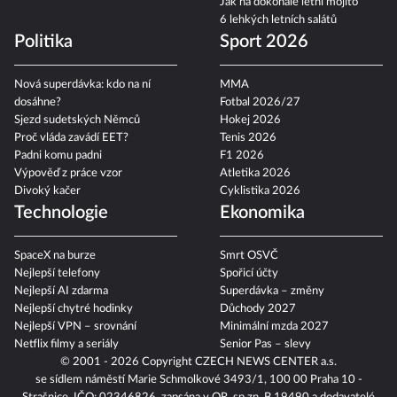
Jak na dokonalé letní mojito
6 lehkých letních salátů
Politika
Sport 2026
Nová superdávka: kdo na ní
MMA
dosáhne?
Fotbal 2026/27
Sjezd sudetských Němců
Hokej 2026
Proč vláda zavádí EET?
Tenis 2026
Padni komu padni
F1 2026
Výpověď z práce vzor
Atletika 2026
Divoký kačer
Cyklistika 2026
Technologie
Ekonomika
SpaceX na burze
Smrt OSVČ
Nejlepší telefony
Spořicí účty
Nejlepší AI zdarma
Superdávka – změny
Nejlepší chytré hodinky
Důchody 2027
Nejlepší VPN – srovnání
Minimální mzda 2027
Netflix filmy a seriály
Senior Pas – slevy
© 2001 - 2026 Copyright
CZECH NEWS CENTER a.s.
se sídlem náměstí Marie Schmolkové 3493/1, 100 00 Praha 10 -