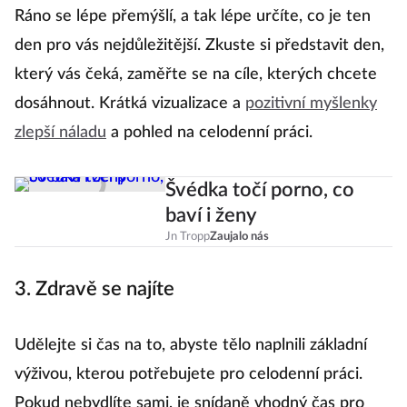
manažera to bývá jediný klidný čas během dne.
Ráno se lépe přemýšlí, a tak lépe určíte, co je ten
den pro vás nejdůležitější. Zkuste si představit den,
který vás čeká, zaměřte se na cíle, kterých chcete
dosáhnout. Krátká vizualizace a
pozitivní myšlenky
zlepší náladu
a pohled na celodenní práci.
Švédka točí porno, co
baví i ženy
Jn Tropp
Zaujalo nás
3. Zdravě se najíte
Udělejte si čas na to, abyste tělo naplnili základní
výživou, kterou potřebujete pro celodenní práci.