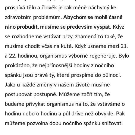
Z řady výzkumů vyplývá, že opravdu ranní vstávání
prospívá tělu a člověk je tak méně náchylný ke
zdravotním problémům.
Abychom se mohli časně
ráno probudit, musíme se především vyspat.
Když
se rozhodneme vstávat brzy, znamená to také, že
musíme chodit včas na kutě. Když usneme mezi 21.
a 22. hodinou, organismus výborně regeneruje. Bylo
prokázáno, že nejpřínosnější hodiny z nočního
spánku jsou právě ty, které prospíme do půlnoci.
Jako u každé změny v našem životě musíme
postupovat postupně. Můžeme začít tím, že
budeme přivykat organismus na to, že vstáváme o
hodinu nebo o hodinu a půl dříve než obvykle. Pak
můžeme pozvolna dobu nočního spánku snižovat.