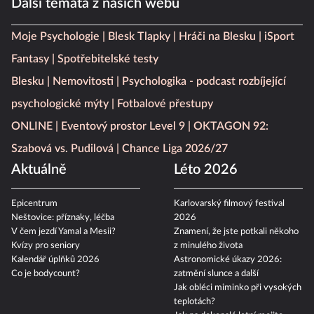
Další témata z našich webů
Moje Psychologie
Blesk Tlapky
Hráči na Blesku
iSport
Fantasy
Spotřebitelské testy
Blesku
Nemovitosti
Psychologika - podcast rozbíjející
psychologické mýty
Fotbalové přestupy
ONLINE
Eventový prostor Level 9
OKTAGON 92:
Szabová vs. Pudilová
Chance Liga 2026/27
Aktuálně
Léto 2026
Epicentrum
Karlovarský filmový festival
Neštovice: příznaky, léčba
2026
V čem jezdí Yamal a Mesii?
Znamení, že jste potkali někoho
Kvízy pro seniory
z minulého života
Kalendář úplňků 2026
Astronomické úkazy 2026:
Co je bodycount?
zatmění slunce a další
Jak obléci miminko při vysokých
teplotách?