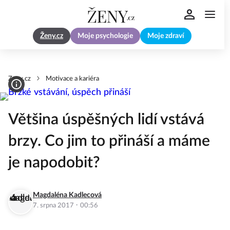
Ženy.cz
Moje psychologie
Moje zdraví
Zeny.cz
Motivace a kariéra
Většina úspěšných lidí vstává
brzy. Co jim to přináší a máme
je napodobit?
Magdaléna Kadlecová
·
7. srpna 2017
00:56